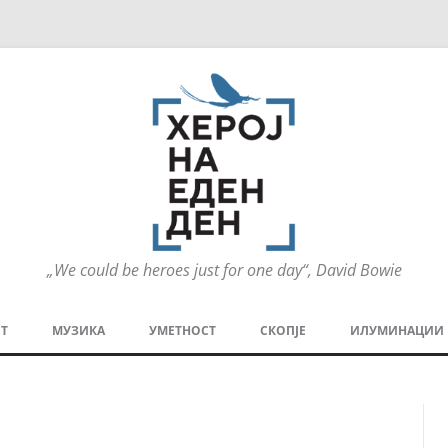
„We could be heroes just for one day“, David Bowie
Оди
на
Т
МУЗИКА
УМЕТНОСТ
СКОПЈЕ
ИЛУМИНАЦИИ
содржината
МЕЗАНИН
СТРИП
ГРА
ТЕАТАР
ПАТ