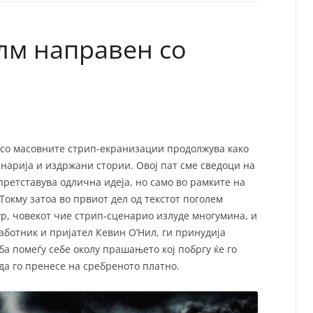
СП
Т
ХУ
лм направен со
 со масовните стрип-екранизации продолжува како
енарија и издржани стории. Овој пат сме сведоци на
претставува одлична идеја, но само во рамките на
 Токму затоа во првиот дел од текстот поголем
р, човекот чие стрип-сценарио излуде многумина, и
аботник и пријател Кевин О’Нил, ги принудија
а помеѓу себе околу прашањето кој побргу ќе го
 да го пренесе на сребреното платно.