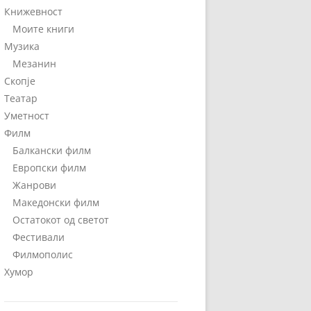
Книжевност
Моите книги
Музика
Мезанин
Скопје
Театар
Уметност
Филм
Балкански филм
Европски филм
Жанрови
Македонски филм
Остатокот од светот
Фестивали
Филмополис
Хумор