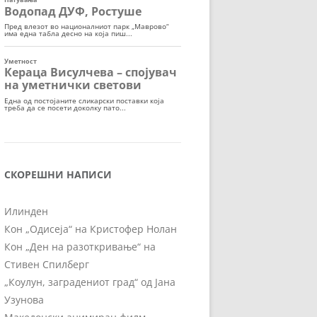
СКОРЕШНИ НАПИСИ
Илинден
Кон „Одисеја“ на Кристофер Нолан
Кон „Ден на разоткривање“ на
Стивен Спилберг
„Коулун, заградениот град“ од Јана
Узунова