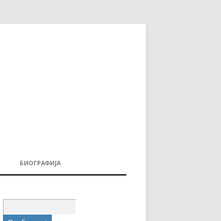
БИОГРАФИЈА
ДОВИ
МОИТЕ КНИГИ
УВАЊА
Пребарувај
за: