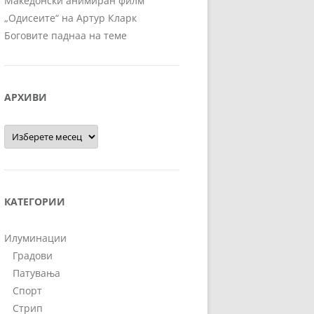
Македонски анимиран филм
„Одисеите“ на Артур Кларк
Боговите паднаа на теме
АРХИВИ
Архиви
КАТЕГОРИИ
Илуминации
Градови
Патувања
Спорт
Стрип