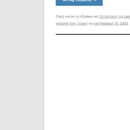
Овој напис е објавен во
Остатокот од све
норингтон
,
стрип
на
септември 10, 2003
.