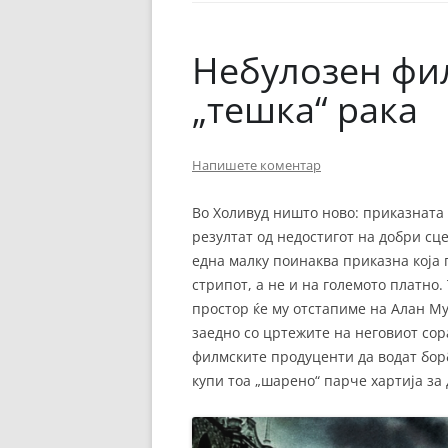
ЕВРОПСКИ ФИЛМ
ОСТАТОКОТ ОД СВЕТО
Небулозен фи
ЖАНРОВИ
„тешка“ рака
ФЕСТИВАЛИ
Напишете коментар
ФИЛМОПОЛИС
Во Холивуд ништо ново: приказната
резултат од недостигот на добри сц
една малку поинаква приказна која 
стрипот, а не и на големото платно.
простор ќе му отстапиме на Алан Му
заедно со цртежите на неговиот сор
филмските продуценти да водат борб
купи тоа „шарено“ парче хартија за