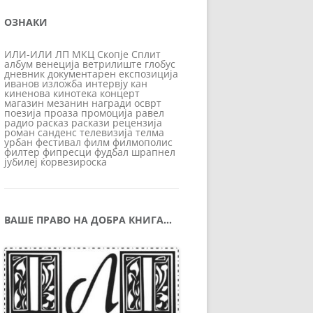
ОЗНАКИ
ИЛИ-ИЛИ
ЛП
МКЦ
Скопје
Сплит
албум
венеција
ветрилиште
глобус
дневник
документарен
експозиција
иванов
изложба
интервју
кан
киненова
кинотека
концерт
магазин
мезанин
награди
осврт
поезија
проаза
промоција
равел
радио
расказ
раскази
рецензија
роман
санденс
телевизија
телма
урбан
фестивал
филм
филмополис
филтер
фипресци
фудбал
шрапнел
јубилеј
ќорвезироска
ВАШЕ ПРАВО НА ДОБРА КНИГА…