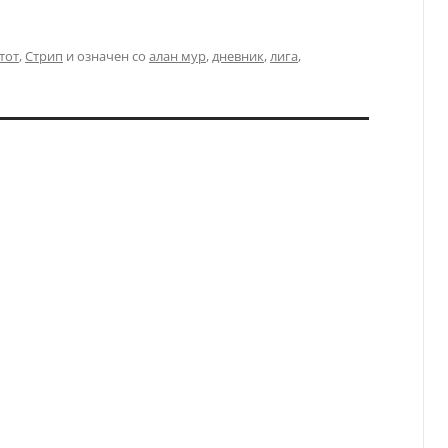
тот
,
Стрип
и означен со
алан мур
,
дневник
,
лига
,