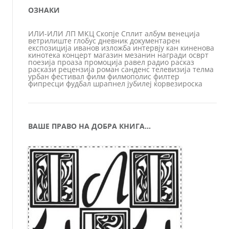
ОЗНАКИ
ИЛИ-ИЛИ
ЛП
МКЦ
Скопје
Сплит
албум
венеција
ветрилиште
глобус
дневник
документарен
експозиција
иванов
изложба
интервју
кан
киненова
кинотека
концерт
магазин
мезанин
награди
осврт
поезија
проаза
промоција
равел
радио
расказ
раскази
рецензија
роман
санденс
телевизија
телма
урбан
фестивал
филм
филмополис
филтер
фипресци
фудбал
шрапнел
јубилеј
ќорвезироска
ВАШЕ ПРАВО НА ДОБРА КНИГА…