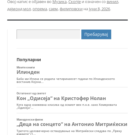
Овој напис е објавен во
Музика
,
Скопје
и означен со
винил
,
дајмонд мол
,
опрема
,
саем
,
филиповски
на
јуни 8, 2026
.
Пребарувај
за:
Популарни