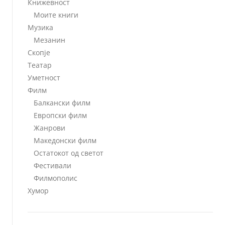
Книжевност
Моите книги
Музика
Мезанин
Скопје
Театар
Уметност
Филм
Балкански филм
Европски филм
Жанрови
Македонски филм
Остатокот од светот
Фестивали
Филмополис
Хумор