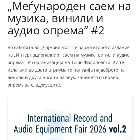
„Меѓународен саем на
музика, винили и
аудио опрема“ #2
Во саботата во „Дајмонд мол“ се одржа второто издание
на „Интернационалниот саем на музика, винил и аудио
опрема“, во организација нa Тошо Филиповски. 27-те
излагачи во двата атриума го понудија најдоброто на
винили и други носачи на звук, зачинето со врвна
опрема за сладокусците.