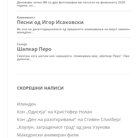
СКОРЕШНИ НАПИСИ
Илинден
Кон „Одисеја“ на Кристофер Нолан
Кон „Ден на разоткривање“ на Стивен Спилберг
„Коулун, заградениот град“ од Јана Узунова
Македонски анимиран филм