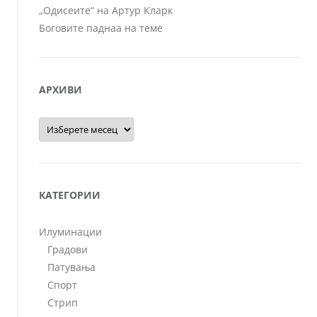
„Одисеите“ на Артур Кларк
Боговите паднаа на теме
АРХИВИ
Архиви
КАТЕГОРИИ
Илуминации
Градови
Патувања
Спорт
Стрип