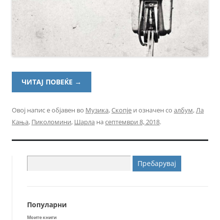
ЧИТАЈ ПОВЕЌЕ
→
Овој напис е објавен во
Музика
,
Скопје
и означен со
албум
,
Ла
Кања
,
Пиколомини
,
Шарла
на
септември 8, 2018
.
Пребарувај
за:
Популарни