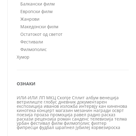
Балкански филм
Европски филм
Жанрови
Македонски филм
Остатокот од светот
Фестивали
Филмополис
Хумор
ОЗНАКИ
ИЛИ-ИЛИ
ЛП
МКЦ
Скопје
Сплит
албум
венеција
ветрилиште
глобус
дневник
документарен
експозиција
иванов
изложба
интервју
кан
киненова
кинотека
концерт
магазин
мезанин
награди
осврт
поезија
проаза
промоција
равел
радио
расказ
раскази
рецензија
роман
санденс
телевизија
телма
урбан
фестивал
филм
филмополис
филтер
фипресци
фудбал
шрапнел
јубилеј
ќорвезироска