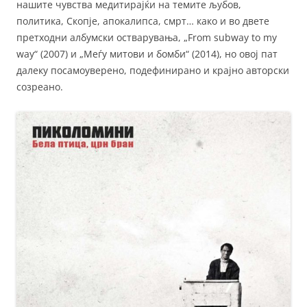
нашите чувства медитирајќи на темите љубов,
политика, Скопје, апокалипса, смрт… како и во двете
претходни албумски остварувања, „From subway to my
way“ (2007) и „Меѓу митови и бомби“ (2014), но овој пат
далеку посамоуверено, подефинирано и крајно авторски
созреано.