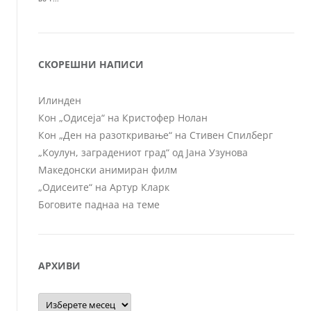
СКОРЕШНИ НАПИСИ
Илинден
Кон „Одисеја“ на Кристофер Нолан
Кон „Ден на разоткривање“ на Стивен Спилберг
„Коулун, заградениот град“ од Јана Узунова
Македонски анимиран филм
„Одисеите“ на Артур Кларк
Боговите паднаа на теме
АРХИВИ
Архиви