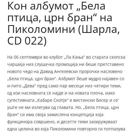
Кон албумот „Бела
птица, црн бран“ на
Пиколомини (Шарла,
CD 022)
На 06 септември во клубот „Ла Кања“ во старата скопска
чаршија низ слушачка промоција ни беше претставено
новото чедо на Давид Ангелевски пророчки насловено
„Бела птица, црн бран“. Албумот беше мудро најавен со
и-пито „Дева“ пред само пар месеци низ четири теми,
од кои насловната се најде и на новата плоча, иако
сугестивната „Кабаре Скопје“ е вистински бисер и се’
уште не ми излегува од главата. Но, „Бела птица, црн
бран“ си има своја замислена концепција која
функцинора совршено, и десетте теми заокружуваат
една целина во која Пиколомини повторно ги потпалува