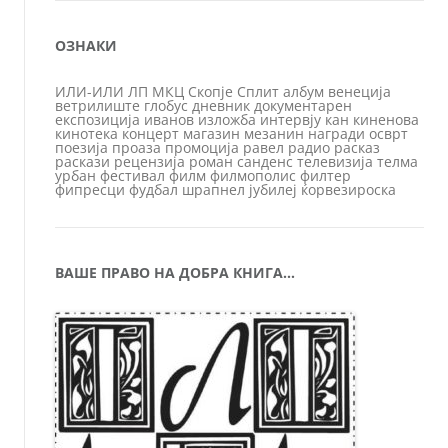
ОЗНАКИ
ИЛИ-ИЛИ
ЛП
МКЦ
Скопје
Сплит
албум
венеција
ветрилиште
глобус
дневник
документарен
експозиција
иванов
изложба
интервју
кан
киненова
кинотека
концерт
магазин
мезанин
награди
осврт
поезија
проаза
промоција
равел
радио
расказ
раскази
рецензија
роман
санденс
телевизија
телма
урбан
фестивал
филм
филмополис
филтер
фипресци
фудбал
шрапнел
јубилеј
ќорвезироска
ВАШЕ ПРАВО НА ДОБРА КНИГА…