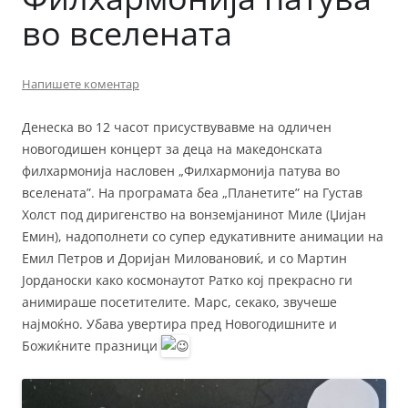
во вселената
Напишете коментар
Денеска во 12 часот присуствувавме на одличен
новогодишен концерт за деца на македонската
филхармонија насловен „Филхармонија патува во
вселената”. На програмата беа „Планетите” на Густав
Холст под диригенство на вонземјанинот Миле (Џијан
Емин), надополнети со супер едукативните анимации на
Емил Петров и Доријан Миловановиќ, и со Мартин
Јорданоски како космонаутот Ратко кој прекрасно ги
анимираше посетителите. Марс, секако, звучеше
најмоќно. Убава увертира пред Новогодишните и
Божиќните празници