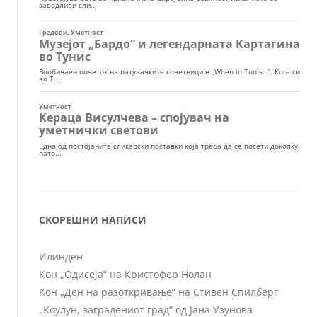
СКОРЕШНИ НАПИСИ
Илинден
Кон „Одисеја“ на Кристофер Нолан
Кон „Ден на разоткривање“ на Стивен Спилберг
„Коулун, заградениот град“ од Јана Узунова