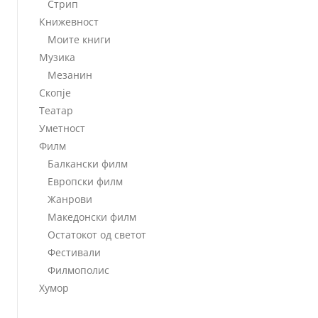
Стрип
Книжевност
Моите книги
Музика
Мезанин
Скопје
Театар
Уметност
Филм
Балкански филм
Европски филм
Жанрови
Македонски филм
Остатокот од светот
Фестивали
Филмополис
Хумор