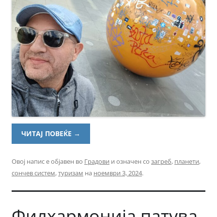
ЧИТАЈ ПОВЕЌЕ
→
Овој напис е објавен во
Градови
и означен со
загреб
,
планети
,
сончев систем
,
туризам
на
ноември 3, 2024
.
Филхармонија патува