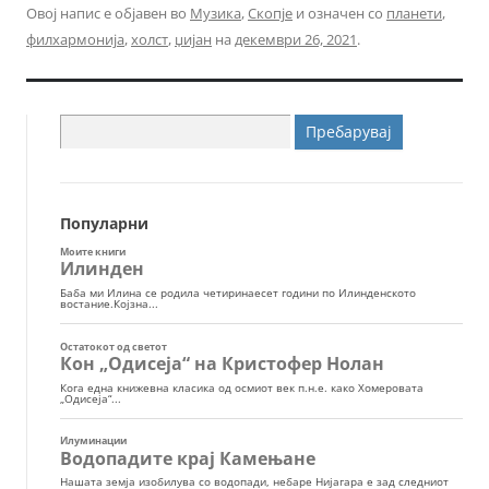
Овој напис е објавен во
Музика
,
Скопје
и означен со
планети
,
филхармонија
,
холст
,
џијан
на
декември 26, 2021
.
Пребарувај
за:
Популарни