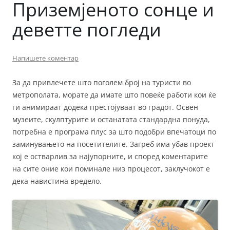
Приземјеното сонце и
деветте погледи
Напишете коментар
За да привлечете што поголем број на туристи во
метрополата, морате да имате што повеќе работи кои ќе
ги анимираат додека престојуваат во градот. Освен
музеите, скулптурите и останатата стандардна понуда,
потребна е програма плус за што подобри впечатоци по
заминувањето на посетителите. Загреб има убав проект
кој е остварлив за најупорните, и според коментарите
на сите оние кои поминале низ процесот, заклучокот е
дека навистина вредело.