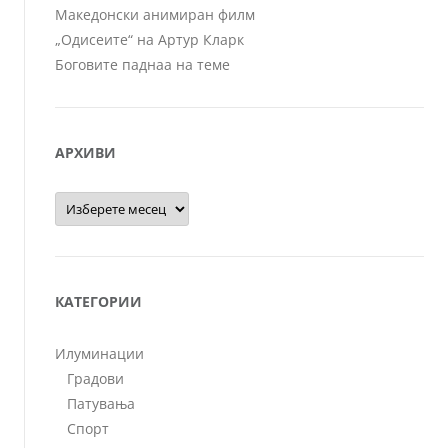
Македонски анимиран филм
„Одисеите“ на Артур Кларк
Боговите паднаа на теме
АРХИВИ
Архиви
КАТЕГОРИИ
Илуминации
Градови
Патувања
Спорт