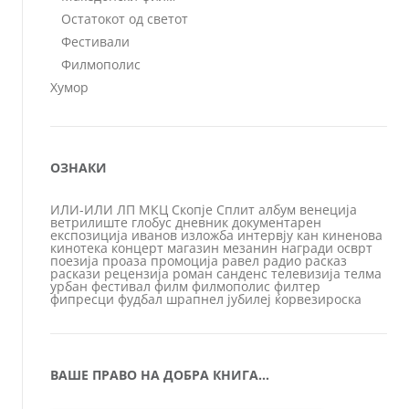
Остатокот од светот
Фестивали
Филмополис
Хумор
ОЗНАКИ
ИЛИ-ИЛИ
ЛП
МКЦ
Скопје
Сплит
албум
венеција
ветрилиште
глобус
дневник
документарен
експозиција
иванов
изложба
интервју
кан
киненова
кинотека
концерт
магазин
мезанин
награди
осврт
поезија
проаза
промоција
равел
радио
расказ
раскази
рецензија
роман
санденс
телевизија
телма
урбан
фестивал
филм
филмополис
филтер
фипресци
фудбал
шрапнел
јубилеј
ќорвезироска
ВАШЕ ПРАВО НА ДОБРА КНИГА…