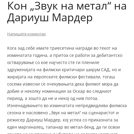
Кон „Звук на метал“ на
Дариуш Мардер
Напишете коментар
Кога зад себе имате триесетина награди во текот на
изминатата година, а притоа се работи за дебитантско
остварување со кое најчесто сте ги плениле
здруженијата на филмски критичари ширум САД, но и
жиријата на европските филмски фестивали, тогаш
сосема извесни се очекувањата дека филмот мора да
добие и неколку номинации за Оскар во следниот
период, а зошто да не и некој од нив потоа.
Изненадувањето во изминатата непредвидлива филмска
сезона е насловено „Звук на метал“ на сценаристот и
режисер Дариуш Мардер, кој успеа со приказната за
еден маргиналец, тапанар во метал-бенд, да ги освои