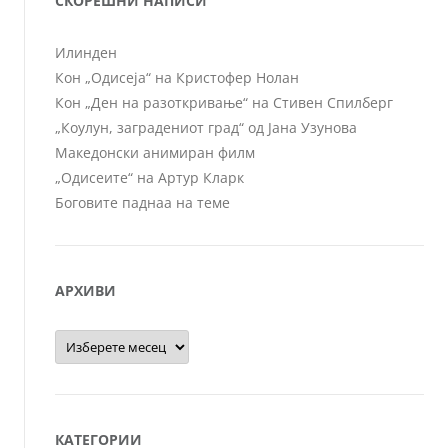
СКОРЕШНИ НАПИСИ
Илинден
Кон „Одисеја“ на Кристофер Нолан
Кон „Ден на разоткривање“ на Стивен Спилберг
„Коулун, заградениот град“ од Јана Узунова
Македонски анимиран филм
„Одисеите“ на Артур Кларк
Боговите паднаа на теме
АРХИВИ
Архиви
КАТЕГОРИИ