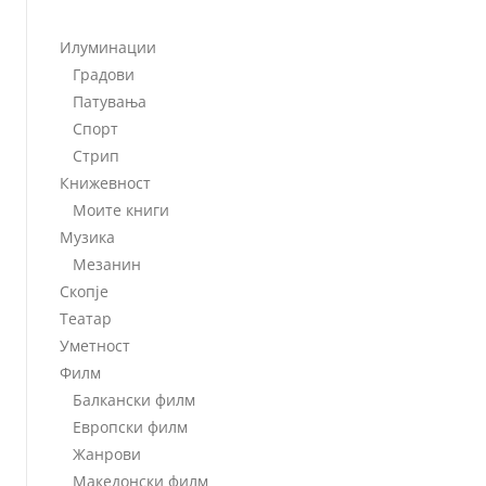
Илуминации
Градови
Патувања
Спорт
Стрип
Книжевност
Моите книги
Музика
Мезанин
Скопје
Театар
Уметност
Филм
Балкански филм
Европски филм
Жанрови
Македонски филм