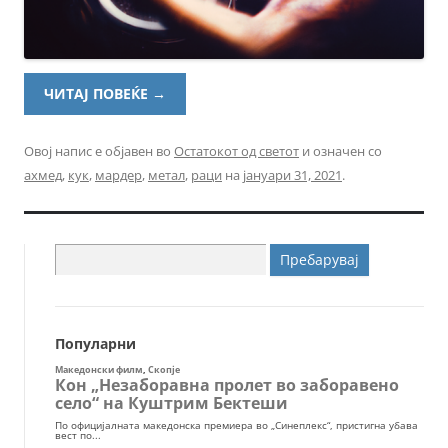
ЧИТАЈ ПОВЕЌЕ
→
Овој напис е објавен во
Остатокот од светот
и означен со
ахмед
,
кук
,
мардер
,
метал
,
раци
на
јануари 31, 2021
.
Пребарувај
за:
Популарни