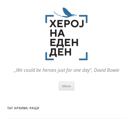
„We could be heroes just for one day“, David Bowie
Оди
Мени
на
содржината
ТАГ АРХИВА:
РАЦИ