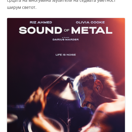
срцата на многумина љубители на седмата уметност
ширум светот.