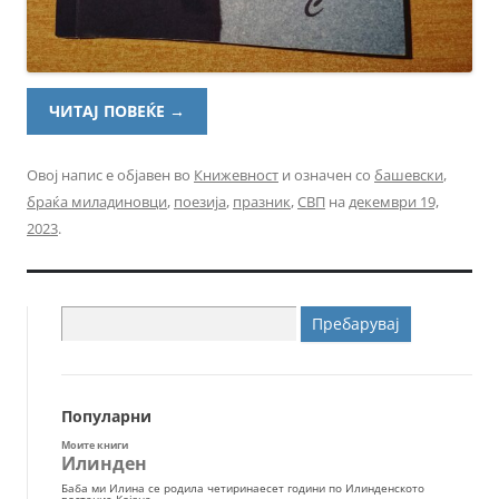
ЧИТАЈ ПОВЕЌЕ
→
Овој напис е објавен во
Книжевност
и означен со
башевски
,
браќа миладиновци
,
поезија
,
празник
,
СВП
на
декември 19,
2023
.
Пребарувај
за:
Популарни