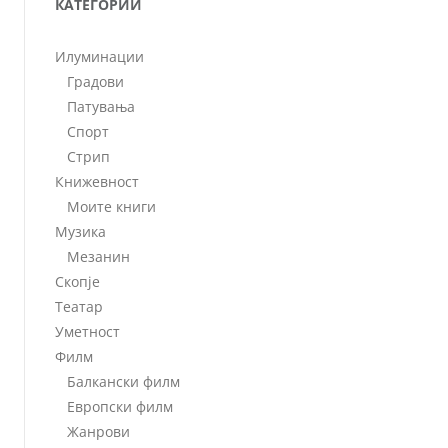
КАТЕГОРИИ
Илуминации
Градови
Патувања
Спорт
Стрип
Книжевност
Моите книги
Музика
Мезанин
Скопје
Театар
Уметност
Филм
Балкански филм
Европски филм
Жанрови