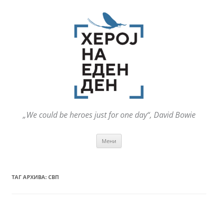
„We could be heroes just for one day“, David Bowie
Оди
Мени
на
содржината
ТАГ АРХИВА:
СВП