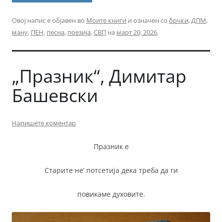
Овој напис е објавен во
Моите книги
и означен со
брчки
,
ДПМ
,
ману
,
ПЕН
,
песна
,
поезија
,
СВП
на
март 20, 2026
.
„Празник“, Димитар
Башевски
Напишете коментар
Празник е
Старите не’ потсетија дека треба да ги
повикаме духовите.