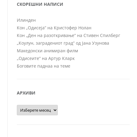
СКОРЕШНИ НАПИСИ
Илинден
Кон „Одисеја“ на Кристофер Нолан
Кон „Ден на разоткривање“ на Стивен Спилберг
„Коулун, заградениот град“ од Јана Узунова
Македонски анимиран филм
„Одисеите“ на Артур Кларк
Боговите паднаа на теме
АРХИВИ
Архиви