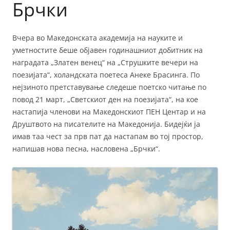
Брчки
Вчера во Македонската академија на науките и
уметностите беше објавен годинашниот добитник на
наградата „Златен венец“ на „Струшките вечери на
поезијата“, холандската поетеса Анеке Брасинга. По
нејзиното претставување следеше поетско читање по
повод 21 март, „Светскиот ден на поезијата“, на кое
настапија членови на Македонскиот ПЕН Центар и на
Друштвото на писателите на Македонија. Бидејќи ја
имав таа чест за прв пат да настапам во тој простор,
напишав нова песна, насловена „Брчки“.