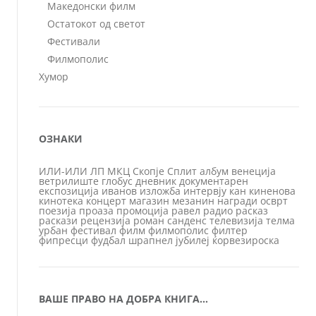
Македонски филм
Остатокот од светот
Фестивали
Филмополис
Хумор
ОЗНАКИ
ИЛИ-ИЛИ
ЛП
МКЦ
Скопје
Сплит
албум
венеција
ветрилиште
глобус
дневник
документарен
експозиција
иванов
изложба
интервју
кан
киненова
кинотека
концерт
магазин
мезанин
награди
осврт
поезија
проаза
промоција
равел
радио
расказ
раскази
рецензија
роман
санденс
телевизија
телма
урбан
фестивал
филм
филмополис
филтер
фипресци
фудбал
шрапнел
јубилеј
ќорвезироска
ВАШЕ ПРАВО НА ДОБРА КНИГА…