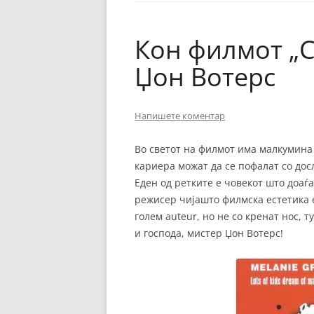
ЕВРОПСКИ ФИЛМ
ОСТАТОКОТ ОД СВЕТО
Кон филмот „C
ЖАНРОВИ
Џон Вотерс
ФЕСТИВАЛИ
Напишете коментар
ФИЛМОПОЛИС
Во светот на филмот има малкумина 
кариера можат да се пофалат со досл
Еден од ретките е човекот што доаѓ
режисер чијашто филмска естетика е
голем auteur, но не со кренат нос, 
и господа, мистер Џон Вотерс!