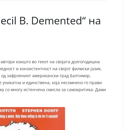
СП
Т
ХУ
ecil B. Demented“ на
автори коишто во текот на својата долгогодишна
едност и конзистентност на својот филмски јазик.
а од зафрлениот американски град Балтимор,
 уникатна и единствена, која несомнено го прави
туку со многу истенчена смисла за самокритика. Дами