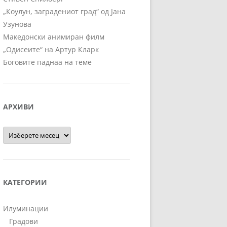
„Коулун, заградениот град“ од Јана
Узунова
Македонски анимиран филм
„Одисеите“ на Артур Кларк
Боговите паднаа на теме
АРХИВИ
Архиви
КАТЕГОРИИ
Илуминации
Градови