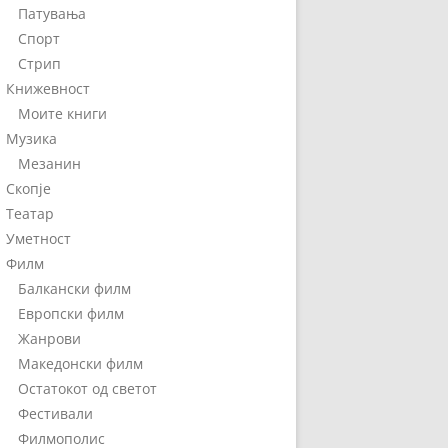
Патувања
Спорт
Стрип
Книжевност
Моите книги
Музика
Мезанин
Скопје
Театар
Уметност
Филм
Балкански филм
Европски филм
Жанрови
Македонски филм
Остатокот од светот
Фестивали
Филмополис