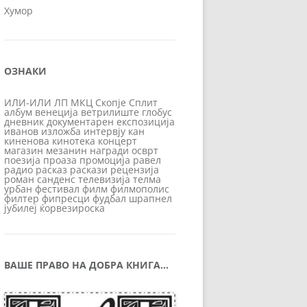
Хумор
ОЗНАКИ
ИЛИ-ИЛИ
ЛП
МКЦ
Скопје
Сплит
албум
венеција
ветрилиште
глобус
дневник
документарен
експозиција
иванов
изложба
интервју
кан
киненова
кинотека
концерт
магазин
мезанин
награди
осврт
поезија
проаза
промоција
равел
радио
расказ
раскази
рецензија
роман
санденс
телевизија
телма
урбан
фестивал
филм
филмополис
филтер
фипресци
фудбал
шрапнел
јубилеј
ќорвезироска
ВАШЕ ПРАВО НА ДОБРА КНИГА…