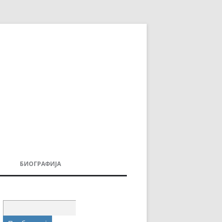
БИОГРАФИЈА
ДОВИ
МОИТЕ КНИГИ
УВАЊА
Пребарувај
за: