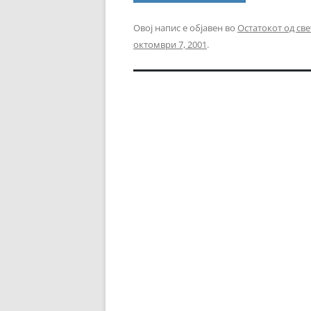
Овој напис е објавен во
Остатокот од све
октомври 7, 2001
.