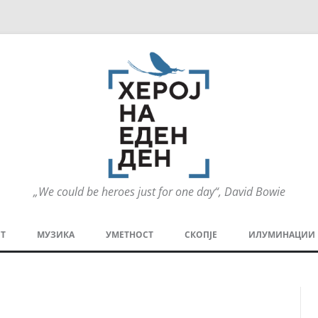
„We could be heroes just for one day“, David Bowie
Оди
на
Т
МУЗИКА
УМЕТНОСТ
СКОПЈЕ
ИЛУМИНАЦИИ
содржината
МЕЗАНИН
СТРИП
ГРА
ТЕАТАР
ПАТ