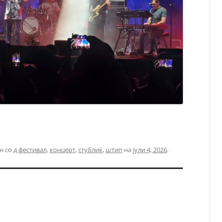
н со
д фестивал
,
концерт
,
стублиќ
,
штип
на
јули 4, 2026
.