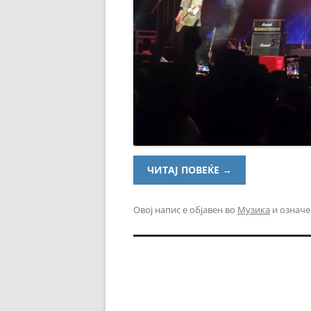
ЧИТАЈ ПОВЕЌЕ
→
Овој напис е објавен во
Музика
и означе