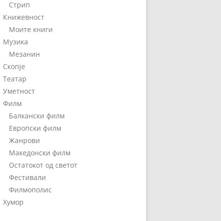
Стрип
Книжевност
Моите книги
Музика
Мезанин
Скопје
Театар
Уметност
Филм
Балкански филм
Европски филм
Жанрови
Македонски филм
Остатокот од светот
Фестивали
Филмополис
Хумор