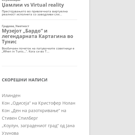
СКОРЕШНИ НАПИСИ
Илинден
Кон „Одисеја“ на Кристофер Нолан
Кон „Ден на разоткривање“ на
Стивен Спилберг
„Коулун, заградениот град“ од Јана
Узунова