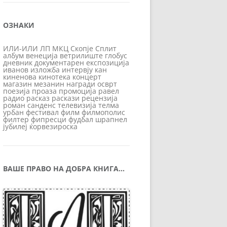
ОЗНАКИ
ИЛИ-ИЛИ
ЛП
МКЦ
Скопје
Сплит
албум
венеција
ветрилиште
глобус
дневник
документарен
експозиција
иванов
изложба
интервју
кан
киненова
кинотека
концерт
магазин
мезанин
награди
осврт
поезија
проаза
промоција
равел
радио
расказ
раскази
рецензија
роман
санденс
телевизија
телма
урбан
фестивал
филм
филмополис
филтер
фипресци
фудбал
шрапнел
јубилеј
ќорвезироска
ВАШЕ ПРАВО НА ДОБРА КНИГА…