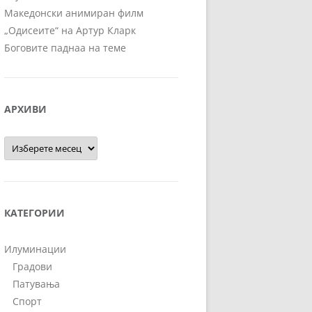
Македонски анимиран филм
„Одисеите“ на Артур Кларк
Боговите паднаа на теме
АРХИВИ
Архиви
КАТЕГОРИИ
Илуминации
Градови
Патувања
Спорт