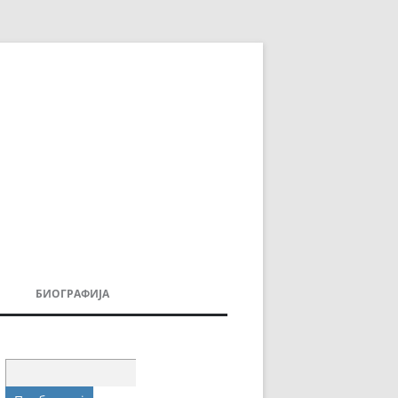
БИОГРАФИЈА
ДОВИ
МОИТЕ КНИГИ
УВАЊА
Пребарувај
за: