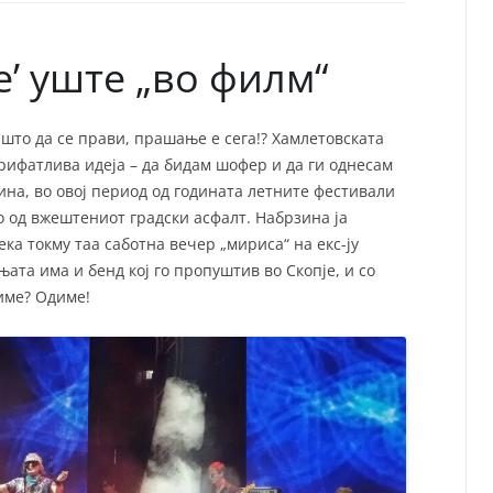
СП
Т
ХУ
е’ уште „во филм“
 што да се прави, прашање е сега!? Хамлетовската
рифатлива идеја – да бидам шофер и да ги однесам
ина, во овој период од годината летните фестивали
 од вжештениот градски асфалт. Набрзина ја
ка токму таа саботна вечер „мириса“ на екс-ју
њата има и бенд кој го пропуштив во Скопје, и со
диме? Одиме!