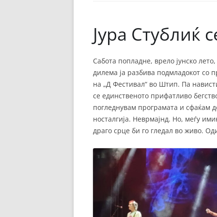
ЕВРОПСКИ ФИЛМ
ОСТАТОКОТ ОД СВЕТО
Јура Стублиќ с
ЖАНРОВИ
Сабота попладне, врело јунско лето,
ФЕСТИВАЛИ
дилема ја разбива подмладокот со п
ФИЛМОПОЛИС
на „Д Фестивал“ во Штип. Па навист
се единственото прифатливо бегство
погледнувам програмата и сфаќам де
носталгија. Неврмајнд. Но, меѓу ими
драго срце би го гледал во живо. О