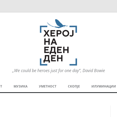
„We could be heroes just for one day“, David Bowie
Оди
на
Т
МУЗИКА
УМЕТНОСТ
СКОПЈЕ
ИЛУМИНАЦИИ
содржината
МЕЗАНИН
СТРИП
ГРА
ТЕАТАР
ПАТ