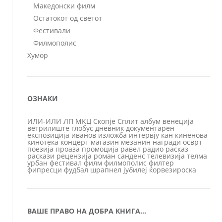
Македонски филм
Остатокот од светот
Фестивали
Филмополис
Хумор
ОЗНАКИ
ИЛИ-ИЛИ
ЛП
МКЦ
Скопје
Сплит
албум
венеција
ветрилиште
глобус
дневник
документарен
експозиција
иванов
изложба
интервју
кан
киненова
кинотека
концерт
магазин
мезанин
награди
осврт
поезија
проаза
промоција
равел
радио
расказ
раскази
рецензија
роман
санденс
телевизија
телма
урбан
фестивал
филм
филмополис
филтер
фипресци
фудбал
шрапнел
јубилеј
ќорвезироска
ВАШЕ ПРАВО НА ДОБРА КНИГА…