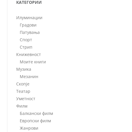
КАТЕГОРИИ
Илуминации
Градови
Патувања
Спорт
Стрип
Книжевност
Моите книги
Музика
Мезанин
Скопје
Театар
Уметност
Филм
Балкански филм
Европски филм
Жанрови