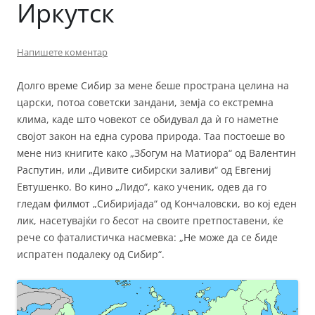
Иркутск
Напишете коментар
Долго време Сибир за мене беше пространа целина на
царски, потоа советски зандани, земја со екстремна
клима, каде што човекот се обидувал да ѝ го наметне
својот закон на една сурова природа. Таа постоеше во
мене низ книгите како „Збогум на Матиора“ од Валентин
Распутин, или „Дивите сибирски заливи“ од Евгениј
Евтушенко. Во кино „Лидо“, како ученик, одев да го
гледам филмот „Сибиријада“ од Кончаловски, во кој еден
лик, насетувајќи го бесот на своите претпоставени, ќе
рече со фаталистичка насмевка: „Не може да се биде
испратен подалеку од Сибир“.