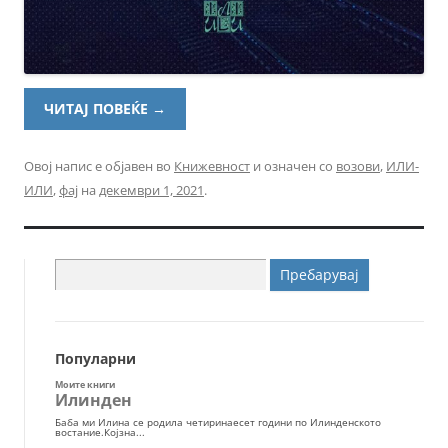
ЧИТАЈ ПОВЕЌЕ
→
Овој напис е објавен во
Книжевност
и означен со
возови
,
ИЛИ-
ИЛИ
,
фај
на
декември 1, 2021
.
Пребарувај
за:
Популарни