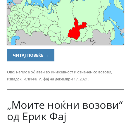
ЧИТАЈ ПОВЕЌЕ
→
Овој напис е објавен во
Книжевност
и означен со
возови
,
извадок
,
ИЛИ-ИЛИ
,
фај
на
декември 17, 2021
.
„Моите ноќни возови“
од Ерик Фај