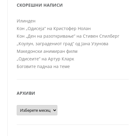
СКОРЕШНИ НАПИСИ
Илинден
Кон „Одисеја“ на Кристофер Нолан
Кон „Ден на разоткривање“ на Стивен Спилберг
„Коулун, заградениот град“ од Јана Узунова
Македонски анимиран филм
„Одисеите“ на Артур Кларк
Боговите паднаа на теме
АРХИВИ
Архиви