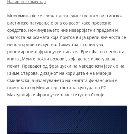
Напишете коментар
Многумина ќе се сложат дека единственото вистинско-
вистинско патување е она со возот како превозно
средство. Поминувањето низ неверојатни предели и
благоста на осамата која притоа ви ја крепи личноста се
неповторливо искуство. Токму тоа го опишува
реномираниот француски писател Ерик Фај во неговата
книга „Моите ноќни возови“, која денес излегува од
печат. Преводот од француски на македонски јазик е на
Гзиме Старова, дизајнот на корицата е на Марија
Смилевска, а излегувањето на книгата финансиски е
помогнато од Министерството за култура на РС
Македонија и Францускиот институт во Скопје.