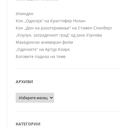
Илинден
Кон „Одисеја“ на Кристофер Нолан
Кон „Ден на разоткривање“ на Стивен Спилберг
„Коулун, заградениот град“ од Јана Узунова
Македонски анимиран филм
„Одисеите“ на Артур Кларк
Боговите паднаа на теме
АРХИВИ
Архиви
КАТЕГОРИИ