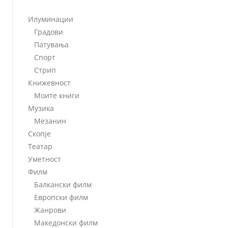
Илуминации
Градови
Патувања
Спорт
Стрип
Книжевност
Моите книги
Музика
Мезанин
Скопје
Театар
Уметност
Филм
Балкански филм
Европски филм
Жанрови
Македонски филм