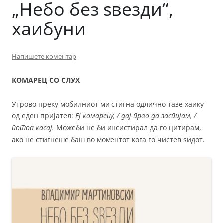
„Небо без ѕвезди“,
хаибуни
Напишете коментар
КОМАРЕЦ СО СЛУХ
Утрово преку мобилниот ми стигна одлично тазе хаику
од еден пријател:
Еј комарецу, / дај прво да заспијам, /
потоа касај.
Можеби не би инсистирал да го цитирам,
ако не стигнеше баш во моментот кога го чистев ѕидот.