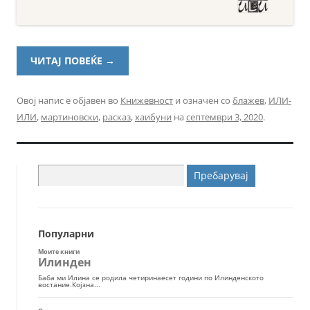
ЧИТАЈ ПОВЕЌЕ
→
Овој напис е објавен во
Книжевност
и означен со
блажев
,
ИЛИ-
ИЛИ
,
мартиновски
,
расказ
,
хаибуни
на
септември 3, 2020
.
Пребарувај
за:
Популарни