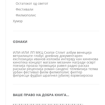
Остатокот од светот
Фестивали
Филмополис
Хумор
ОЗНАКИ
ИЛИ-ИЛИ
ЛП
МКЦ
Скопје
Сплит
албум
венеција
ветрилиште
глобус
дневник
документарен
експозиција
иванов
изложба
интервју
кан
киненова
кинотека
концерт
магазин
мезанин
награди
осврт
поезија
проаза
промоција
равел
радио
расказ
раскази
рецензија
роман
санденс
телевизија
телма
урбан
фестивал
филм
филмополис
филтер
фипресци
фудбал
шрапнел
јубилеј
ќорвезироска
ВАШЕ ПРАВО НА ДОБРА КНИГА…