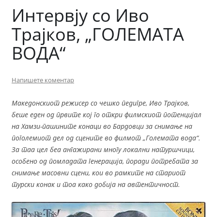
Интервју со Иво
Трајков, „ГОЛЕМАТА
ВОДА“
Напишете коментар
Македонскиот режисер со чешко педигре, Иво Трајков,
беше еден од првите кој го откри филмскиот потенцијал
на Хамзи-пашините конаци во Бардовци за снимање на
поголемиот дел од сцените во филмот „Големата вода“.
За таа цел беа ангажирани многу локални натуршчици,
особено од помладата генерација, поради потребата за
снимање масовни сцени, кои во рамките на стариот
турски конак и тоа како добија на автентичност.