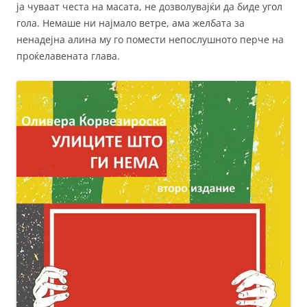
ја чуваат честа на масата, не дозволувајќи да биде угол
гола. Немаше ни најмало ветре, ама желбата за
ненадејна алина му го помести непослушното перче на
проќелавената глава.