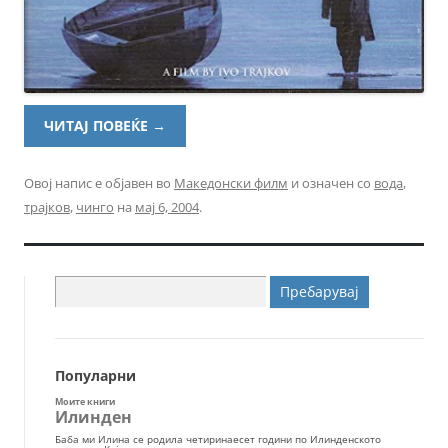
ЧИТАЈ ПОВЕЌЕ
→
Овој напис е објавен во
Македонски филм
и означен со
вода
,
трајков
,
чинго
на
мај 6, 2004
.
Пребарувај
за:
Популарни