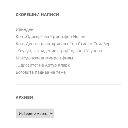
СКОРЕШНИ НАПИСИ
Илинден
Кон „Одисеја“ на Кристофер Нолан
Кон „Ден на разоткривање“ на Стивен Спилберг
„Коулун, заградениот град“ од Јана Узунова
Македонски анимиран филм
„Одисеите“ на Артур Кларк
Боговите паднаа на теме
АРХИВИ
Архиви