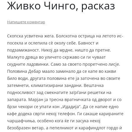
Живко Чинго, расказ
Напишете коментар
Скопска усвитена жега. Болскотна острица на летото ис­
посекла и ослепила сѐ околу себе. Бавност и
подзамижаност. Никој да мрдне, ништо да претне.
Малкуто дрвца во уличето скржаво си ги чуваат
скудните ладовинки. Само за своето проретчено лисје.
Половина Дебар маало заминало да се капе во какви
било води, другата половина ете ја заточена во своите
затемнети, климатизирани зандани. Вештачка
подносливост зад смекнатите за’рѓани решетки на
запарата. Марјан ја тресна вратничката од дворот и со
брзи чекори се упати кон „Идадија“. Да се напие едно
кафе додека сврти некој телефон. Ги сакаше карираните
чаршафчиња, особено кога ќе ги засука некој
безобразен ветар, а пепелникот и ка­рафиндлот гордо ѝ