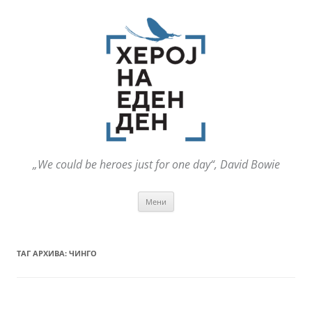
„We could be heroes just for one day“, David Bowie
Оди
Мени
на
содржината
ТАГ АРХИВА:
ЧИНГО