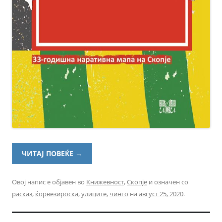
ЧИТАЈ ПОВЕЌЕ
→
Овој напис е објавен во
Книжевност
,
Скопје
и означен со
расказ
,
ќорвезироска
,
улиците
,
чинго
на
август 25, 2020
.