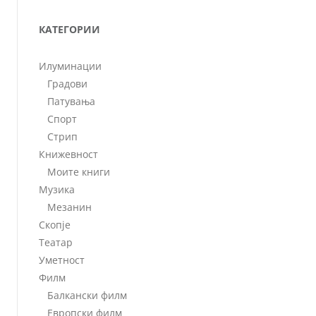
КАТЕГОРИИ
Илуминации
Градови
Патувања
Спорт
Стрип
Книжевност
Моите книги
Музика
Мезанин
Скопје
Театар
Уметност
Филм
Балкански филм
Европски филм