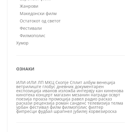
Жанрови
Македонски филм
Остатокот од светот
Фестивали
Филмополис
Хумор
ОЗНАКИ
ИЛИ-ИЛИ
ЛП
МКЦ
Скопје
Сплит
албум
венеција
ветрилиште
глобус
дневник
документарен
експозиција
иванов
изложба
интервју
кан
киненова
кинотека
концерт
магазин
мезанин
награди
осврт
поезија
проаза
промоција
равел
радио
расказ
раскази
рецензија
роман
санденс
телевизија
телма
урбан
фестивал
филм
филмополис
филтер
фипресци
фудбал
шрапнел
јубилеј
ќорвезироска