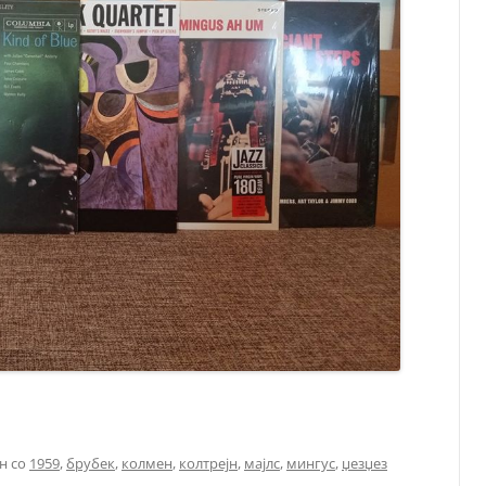
н со
1959
,
брубек
,
колмен
,
колтрејн
,
мајлс
,
мингус
,
џезџез