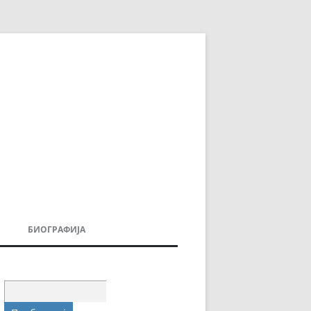
БИОГРАФИЈА
ДОВИ
МОИТЕ КНИГИ
УВАЊА
Пребарувај
за: