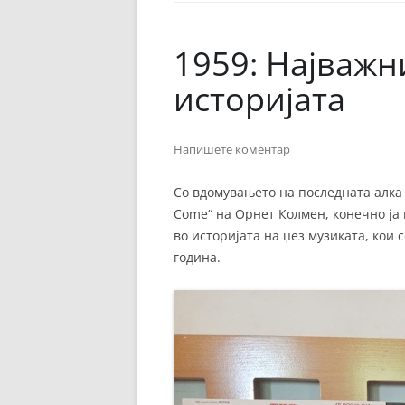
ЕВРОПСКИ ФИЛМ
ОСТАТОКОТ ОД СВЕТО
1959: Најважн
ЖАНРОВИ
историјата
ФЕСТИВАЛИ
Напишете коментар
ФИЛМОПОЛИС
Со вдомувањето на последната алка к
Come“ на Орнет Колмен, конечно ја
во историјата на џез музиката, кои 
година.