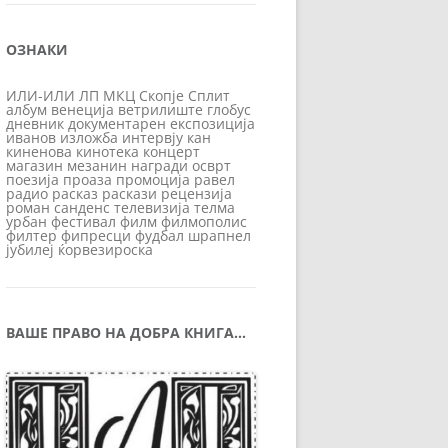
ОЗНАКИ
ИЛИ-ИЛИ
ЛП
МКЦ
Скопје
Сплит
албум
венеција
ветрилиште
глобус
дневник
документарен
експозиција
иванов
изложба
интервју
кан
киненова
кинотека
концерт
магазин
мезанин
награди
осврт
поезија
проаза
промоција
равел
радио
расказ
раскази
рецензија
роман
санденс
телевизија
телма
урбан
фестивал
филм
филмополис
филтер
фипресци
фудбал
шрапнел
јубилеј
ќорвезироска
ВАШЕ ПРАВО НА ДОБРА КНИГА…