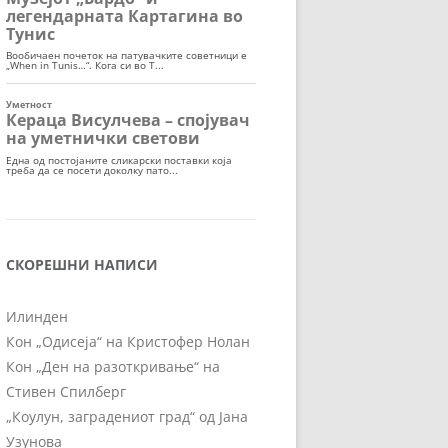
СКОРЕШНИ НАПИСИ
Илинден
Кон „Одисеја“ на Кристофер Нолан
Кон „Ден на разоткривање“ на
Стивен Спилберг
„Коулун, заградениот град“ од Јана
Узунова