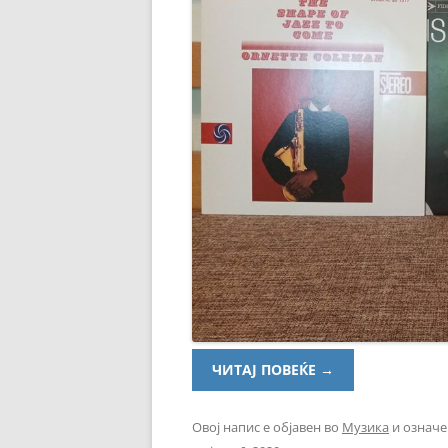
ЧИТАЈ ПОВЕЌЕ
→
Овој напис е објавен во
Музика
и означе