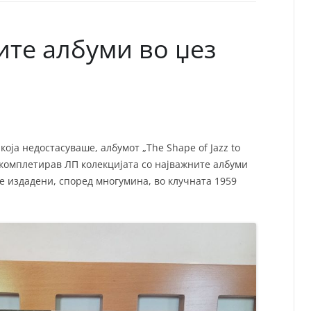
СП
Т
ХУ
ите албуми во џез
оја недостасуваше, албумот „The Shape of Jazz to
 комплетирав ЛП колекцијата со најважните албуми
се издадени, според многумина, во клучната 1959