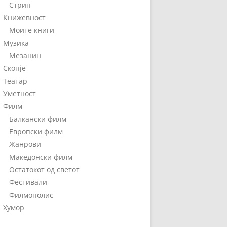
Стрип
Книжевност
Моите книги
Музика
Мезанин
Скопје
Театар
Уметност
Филм
Балкански филм
Европски филм
Жанрови
Македонски филм
Остатокот од светот
Фестивали
Филмополис
Хумор