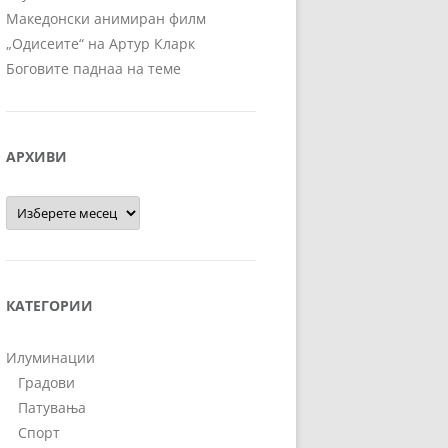
Македонски анимиран филм
„Одисеите“ на Артур Кларк
Боговите паднаа на теме
АРХИВИ
Архиви
КАТЕГОРИИ
Илуминации
Градови
Патувања
Спорт