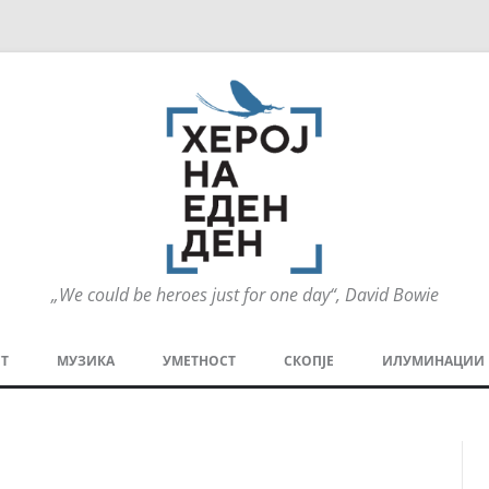
„We could be heroes just for one day“, David Bowie
Оди
на
Т
МУЗИКА
УМЕТНОСТ
СКОПЈЕ
ИЛУМИНАЦИИ
содржината
МЕЗАНИН
СТРИП
ГРА
ТЕАТАР
ПАТ