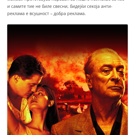
и самите тие не биле свесни, бидејќи секоја анти-
реклама е всушност – добра реклама.