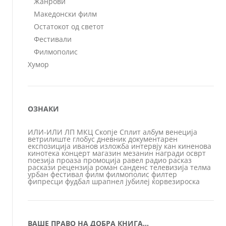
Жанрови
Македонски филм
Остатокот од светот
Фестивали
Филмополис
Хумор
ОЗНАКИ
ИЛИ-ИЛИ
ЛП
МКЦ
Скопје
Сплит
албум
венеција
ветрилиште
глобус
дневник
документарен
експозиција
иванов
изложба
интервју
кан
киненова
кинотека
концерт
магазин
мезанин
награди
осврт
поезија
проаза
промоција
равел
радио
расказ
раскази
рецензија
роман
санденс
телевизија
телма
урбан
фестивал
филм
филмополис
филтер
фипресци
фудбал
шрапнел
јубилеј
ќорвезироска
ВАШЕ ПРАВО НА ДОБРА КНИГА…