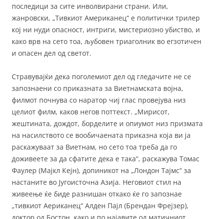
последици за сите инволвирани страни. Или,
жанровски, „Тивкиот Американец“ е политички трилер
кој ни нуди опасност, интриги, мистериозно убиство, и
како врв на сето тоа, љубовен триаголник во егзотичен
и опасен дел од светот.
Стравувајќи дека поголемиот дел од гледачите не се
запознаени со приказната за Виетнамската војна,
филмот почнува со наратор чиј глас провејува низ
целиот филм, каков негов поттекст. „Мирисот,
жештината, дождот, борделите и опиумот низ призмата
на насилството се вообичаената приказна која ви ја
раскажуваат за Виетнам, но сето тоа треба да го
доживеете за да сфатите дека е така“, раскажува Томас
Фаулер (Мајкл Кејн), допиникот на „Лондон Тајмс“ за
настаните во Југоисточна Азија. Неговиот стил на
живеење ќе биде разнишан откако ќе го запознае
„тивкиот Аериканец“ Алден Пајл (Брендан Фрејзер),
доктор од Бостон, како и по најавите од матичниот