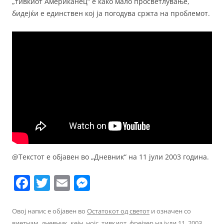
„тивкиот Американец“ е како мало просветлување,
бидејќи е единствен кој ја погодува сржта на проблемот.
@Текстот е објавен во „Дневник“ на 11 јули 2003 година.
F
T
E
M
a
w
m
e
c
itt
ai
ss
Овој напис е објавен во
Остатокот од светот
и означен со
виетнам
,
дневник
,
кејн
,
нојс
,
тивкиот
,
фрејзер
на
јули 11, 2003
.