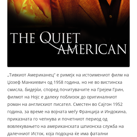
„Тивкиот Американец“ е римејк на истоимениот филм на
Џозеф Манкиевич од 1958 година, но не во вистинска
смисла, бидејќи, според почитувачите на Грејем Грин,
филмот на Нојс е далеку поблизок до оригиналниот
роман на англискиот писател. Сместен во Сајгон 1952
година, за време на војната меѓу Франција и Индокина,
приказната го чепнува и почетниот период од
вовлекувањето на американската шпионска служба на
далечниот Исток, која подоцна ќе има фатални