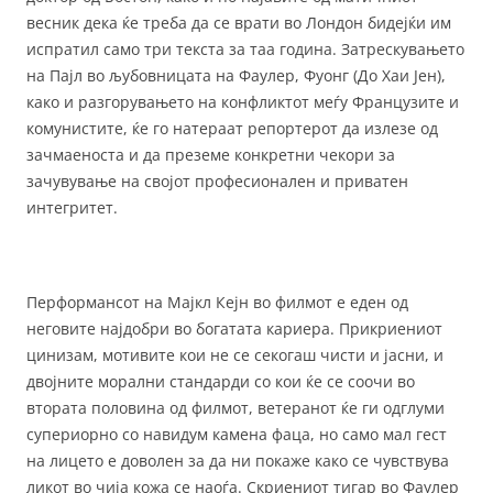
весник дека ќе треба да се врати во Лондон бидејќи им
испратил само три текста за таа година. Затрескувањето
на Пајл во љубовницата на Фаулер, Фуонг (До Хаи Јен),
како и разгорувањето на конфликтот меѓу Французите и
комунистите, ќе го натераат репортерот да излезе од
зачмаеноста и да преземе конкретни чекори за
зачувување на својот професионален и приватен
интегритет.
Перформансот на Мајкл Кејн во филмот е еден од
неговите најдобри во богатата кариера. Прикриениот
цинизам, мотивите кои не се секогаш чисти и јасни, и
двојните морални стандарди со кои ќе се соочи во
втората половина од филмот, ветеранот ќе ги одглуми
супериорно со навидум камена фаца, но само мал гест
на лицето е доволен за да ни покаже како се чувствува
ликот во чија кожа се наоѓа. Скриениот тигар во Фаулер