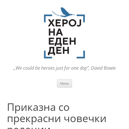
„We could be heroes just for one day“, David Bowie
Оди
Мени
на
содржината
Приказна со
прекрасни човечки