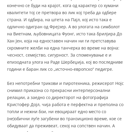
конечно се буди на крајот, кога од карактер со хумани
квалитети тој се претвора во лик кој треба да одбере
страна. И одбира, на штета на Пајл, кој исто така е
одлично одигран од Фрејзер. А во улогата на симболот
на Виетнам, љубовницата Фуонг, исто така брилјира До
Хан Јен, која на едноставен начин ни ги претставува
скромните желби на една танчерка во време на војна:
чесност, семејство, сигурност. За споменување е и
епизодната улога на Раде Шербеџија, кој во последниве
години е баран лик со „источно-европско“ педигре.
Без непотребни трикови и пиротехника, режисерот Нојс
снимил приказна со прекрасни интерперсонални
релации, а заедно со директорот на фотографија
Кристофер Дојл, чија работа е перфектна и преполна со
топли и нежни бои, ни евоцираат едно место со
(не)обични луѓе загубени во транзиционо време, кое се
обидуваат да преживеат, секој на сопствен начин. А