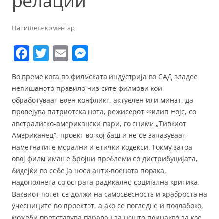
релации
Напишете коментар
F
T
E
M
a
w
m
e
Во време кога во филмската индустрија во САД владее
c
itt
ai
ss
непишаното правило низ сите филмови кои
e
er
l
e
обработуваат воен конфликт, актуелен или минат, да
b
n
провејува патриотска нота, режисерот Филип Нојс, со
австралиско-американски пари, го сними „Тивкиот
o
g
Американец“, проект во кој баш и не се запазуваат
o
er
наметнатите морални и етички кодекси. Токму затоа
k
овој филм имаше бројни проблеми со дистрибуцијата,
бидејќи во себе ја носи анти-воената порака,
надополнета со острата радикално-социјална критика.
Ваквиот потег се должи на самосвесноста и храброста на
учесниците во проектот, а ако се погледне и подлабоко,
можеби претставува параван за нешто поинакво за кое