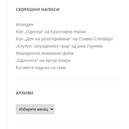
СКОРЕШНИ НАПИСИ
Илинден
Кон „Одисеја“ на Кристофер Нолан
Кон „Ден на разоткривање“ на Стивен Спилберг
„Коулун, заградениот град“ од Јана Узунова
Македонски анимиран филм
„Одисеите“ на Артур Кларк
Боговите паднаа на теме
АРХИВИ
Архиви