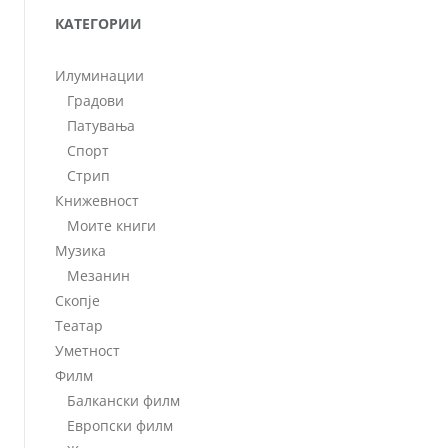
КАТЕГОРИИ
Илуминации
Градови
Патувања
Спорт
Стрип
Книжевност
Моите книги
Музика
Мезанин
Скопје
Театар
Уметност
Филм
Балкански филм
Европски филм