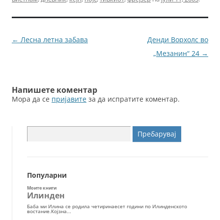
e
er
l
e
b
n
o
g
Навигација
←
Лесна летна забава
Денди Ворхолс во
o
er
за
„Мезанин“ 24
→
k
написи
Напишете коментар
Мора да се
пријавите
за да испратите коментар.
Пребарувај
за:
Популарни