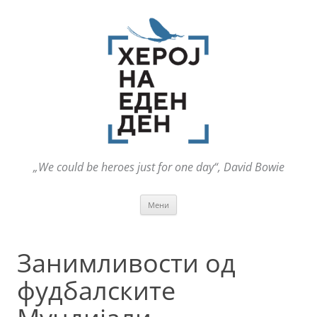
„We could be heroes just for one day“, David Bowie
Оди
Мени
на
содржината
Занимливости од
фудбалските