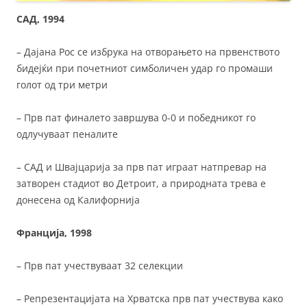
САД, 1994
– Дајана Рос се избрука на отворањето на првенството
бидејќи при почетниот симболичен удар го промаши
голот од три метри
– Прв пат финалето завршува 0-0 и победникот го
одлучуваат пеналите
– САД и Швајцарија за прв пат играат натпревар на
затворен стадиот во Детроит, а природната трева е
донесена од Калифорнија
Франција, 1998
– Прв пат учествуваат 32 селекции
– Репрезентацијата на Хрватска прв пат учествува како