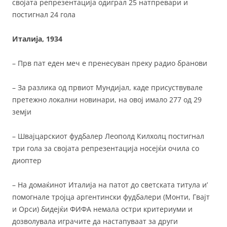
својата репрезентација одиграл 25 натпревари и
постигнал 24 гола
Италија, 1934
– Прв пат еден меч е пренесуван преку радио бранови
– За разлика од првиот Мундијал, каде присуствувале
претежно локални новинари, на овој имало 277 од 29
земји
– Швајцарскиот фудбалер Леополд Килхолц постигнал
три гола за својата репрезентација носејќи очила со
диоптер
– На домаќинот Италија на патот до светската титула и’
помогнале тројца аргентински фудбалери (Монти, Гвајт
и Орси) бидејќи ФИФА немала остри критериуми и
дозволувала играчите да настапуваат за други