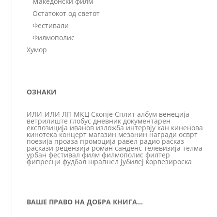
Македонски филм
Остатокот од светот
Фестивали
Филмополис
Хумор
ОЗНАКИ
ИЛИ-ИЛИ
ЛП
МКЦ
Скопје
Сплит
албум
венеција
ветрилиште
глобус
дневник
документарен
експозиција
иванов
изложба
интервју
кан
киненова
кинотека
концерт
магазин
мезанин
награди
осврт
поезија
проаза
промоција
равел
радио
расказ
раскази
рецензија
роман
санденс
телевизија
телма
урбан
фестивал
филм
филмополис
филтер
фипресци
фудбал
шрапнел
јубилеј
ќорвезироска
ВАШЕ ПРАВО НА ДОБРА КНИГА…