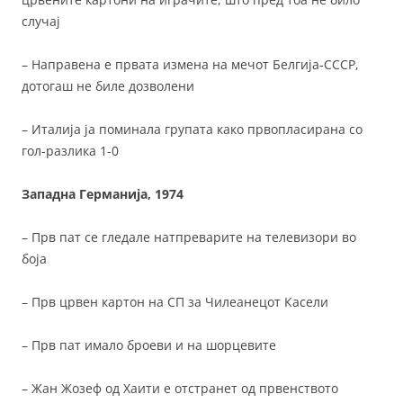
случај
– Направена е првата измена на мечот Белгија-СССР,
дотогаш не биле дозволени
– Италија ја поминала групата како првопласирана со
гол-разлика 1-0
Западна Германија, 1974
– Прв пат се гледале натпреварите на телевизори во
боја
– Прв црвен картон на СП за Чилеанецот Касели
– Прв пат имало броеви и на шорцевите
– Жан Жозеф од Хаити е отстранет од првенството