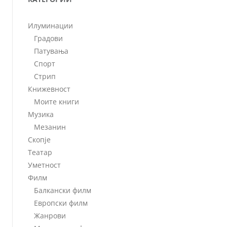
Илуминации
Градови
Патувања
Спорт
Стрип
Книжевност
Моите книги
Музика
Мезанин
Скопје
Театар
Уметност
Филм
Балкански филм
Европски филм
Жанрови