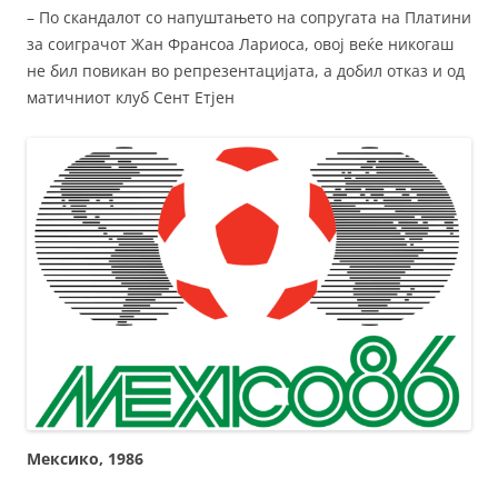
– По скандалот со напуштањето на сопругата на Платини
за соиграчот Жан Франсоа Лариоса, овој веќе никогаш
не бил повикан во репрезентацијата, а добил отказ и од
матичниот клуб Сент Етјен
Мексико, 1986