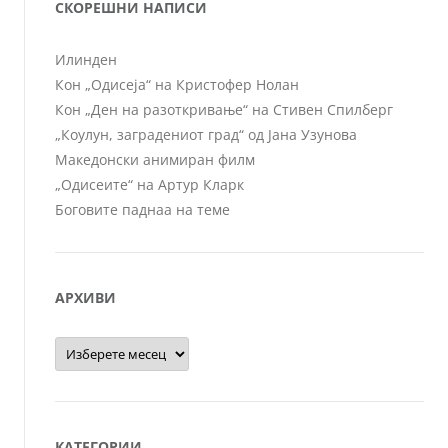
СКОРЕШНИ НАПИСИ
Илинден
Кон „Одисеја“ на Кристофер Нолан
Кон „Ден на разоткривање“ на Стивен Спилберг
„Коулун, заградениот град“ од Јана Узунова
Македонски анимиран филм
„Одисеите“ на Артур Кларк
Боговите паднаа на теме
АРХИВИ
Архиви
КАТЕГОРИИ