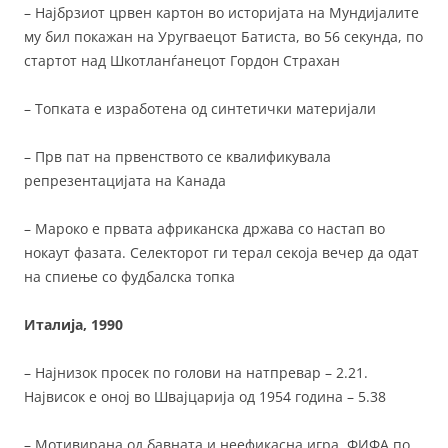
– Најбрзиот црвен картон во историјата на Мундијалите
му бил покажан на Уругваецот Батиста, во 56 секунда, по
стартот над Шкотланѓанецот Гордон Страхан
– Топката е изработена од синтетички материјали
– Прв пат на првенството се квалификувала
репрезентацијата на Канада
– Мароко е првата африканска држава со настап во
нокаут фазата. Селекторот ги терал секоја вечер да одат
на спиење со фудбалска топка
Италија, 1990
– Најнизок просек по голови на натпревар – 2.21.
Највисок е оној во Швајцарија од 1954 година – 5.38
– Мотивирана од бавната и неефикасна игра, ФИФА по