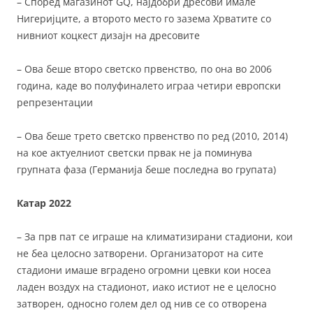
– Според магазинот GQ, најдобри дресови имале
Нигеријците, а второто место го зазема Хрватите со
нивниот коцкест дизајн на дресовите
– Ова беше второ светско првенство, по она во 2006
година, каде во полуфиналето играа четири европски
репрезентации
– Ова беше трето светско првенство по ред (2010, 2014)
на кое актуелниот светски првак не ја поминува
групната фаза (Германија беше последна во групата)
Катар 2022
– За прв пат се играше на климатизирани стадиони, кои
не беа целосно затворени. Организаторот на сите
стадиони имаше вградено огромни цевки кои носеа
ладен воздух на стадионот, иако истиот не е целосно
затворен, односно голем дел од нив се со отворена