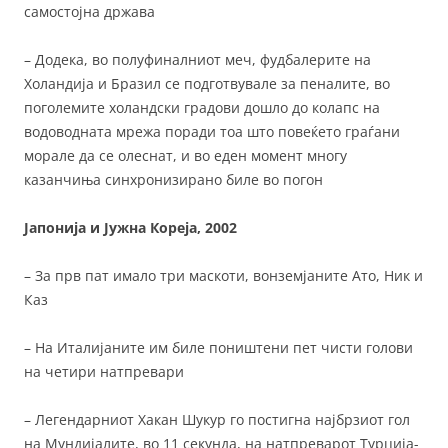
самостојна држава
– Додека, во полуфиналниот меч, фудбалерите на
Холандија и Бразил се подготвувале за пеналите, во
поголемите холандски градови дошло до колапс на
водоводната мрежа поради тоа што повеќето граѓани
морале да се олеснат, и во еден момент многу
казанчиња синхронизирано биле во погон
Јапонија и Јужна Кореја, 2002
– За прв пат имало три маскоти, вонземјаните Ато, Ник и
Каз
– На Италијаните им биле поништени пет чисти голови
на четири натпревари
– Легендарниот Хакан Шукур го постигна најбрзиот гол
на Мундијалите, во 11 секунда, на натпреварот Турција-