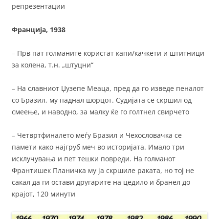
репрезентации
Франција, 1938
– Прв пат голманите користат капи/качкети и штитници
за колена, т.н. „штуцни“
– На славниот Џузепе Меаца, пред да го изведе пеналот
со Бразил, му паднал шорцот. Судијата се скршил од
смеење, и наводно, за малку ќе го голтнел свирчето
– Четвртфиналето меѓу Бразил и Чехословачка се
памети како најгруб меч во историјата. Имало три
исклучувања и пет тешки повреди. На голманот
Франтишек Планичка му ја скршиле раката, но тој не
сакал да ги остави другарите на цедило и бранел до
крајот, 120 минути