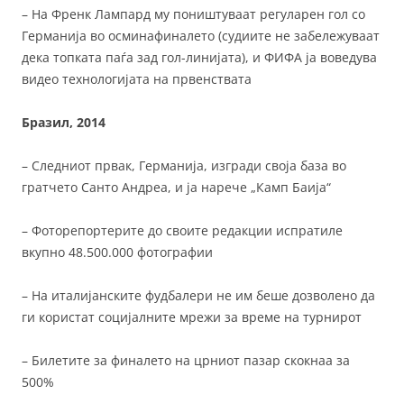
– На Френк Лампард му поништуваат регуларен гол со
Германија во осминафиналето (судиите не забележуваат
дека топката паѓа зад гол-линијата), и ФИФА ја воведува
видео технологијата на првенствата
Бразил, 2014
– Следниот првак, Германија, изгради своја база во
гратчето Санто Андреа, и ја нарече „Камп Баија“
– Фоторепортерите до своите редакции испратиле
вкупно 48.500.000 фотографии
– На италијанските фудбалери не им беше дозволено да
ги користат социјалните мрежи за време на турнирот
– Билетите за финалето на црниот пазар скокнаа за
500%