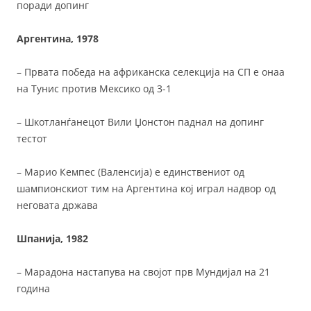
поради допинг
Аргентина, 1978
– Првата победа на африканска селекција на СП е онаа
на Тунис против Мексико од 3-1
– Шкотланѓанецот Вили Џонстон паднал на допинг
тестот
– Марио Кемпес (Валенсија) е единствениот од
шампионскиот тим на Аргентина кој играл надвор од
неговата држава
Шпанија, 1982
– Марадона настапува на својот прв Мундијал на 21
година