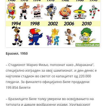
Бразил, 1950
– Стадионот Марио Фиљо, попознат како „Маракана“,
специјално изграден за овој шампионат, и ден-денес е
најголем стадион во светот со капацитет од 220.000
гледачи. За финалето официјално биле продадени
199.854 билети
– Бразилците биле толку уверени во освојувањето на
титулата и давале вообразени изјави. Уругвајскиот