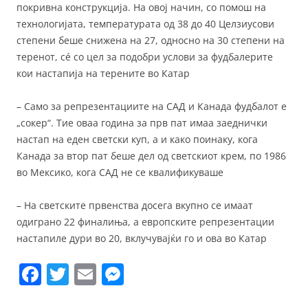
покривна конструкција. На овој начин, со помош на
технологијата, температурата од 38 до 40 Целзиусови
степени беше снижена на 27, односно на 30 степени на
теренот, сé со цел за подобри услови за фудбалерите
кои настапија на терените во Катар
– Само за репрезентациите на САД и Канада фудбалот е
„сокер“. Тие оваа година за прв пат имаа заеднички
настап на еден светски куп, а и како поинаку, кога
Канада за втор пат беше дел од светскиот крем, по 1986
во Мексико, кога САД не се квалификуваше
– На светските првенства досега вкупно се имаат
одиграно 22 финалиња, а европските репрезентации
настапиле дури во 20, вклучувајќи го и ова во Катар
F
T
E
M
a
w
m
e