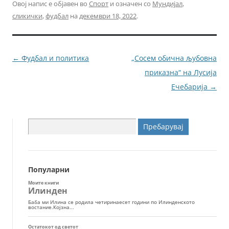
c
itt
ai
ss
Овој напис е објавен во
Спорт
и означен со
Мундијал
,
сликички
,
фудбал
на
декември 18, 2022
.
e
er
l
e
b
n
o
g
Навигација
←
Фудбал и политика
„Сосем обична љубовна
o
er
за
приказна“ на Лусија
k
написи
Ечебарија
→
Пребарувај
за:
Популарни