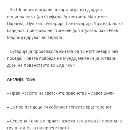
– За Шпанците играле четири играчи од друга
националност (ди Стефано, Аргентина; Мартинез,
Парагвај; Пушкаш, Унгарија; Сантамарија, Уругвај), но за
бадијала, повторно не стигнале до титулата, иако Реал
Мадрид царувал во Европа
– Бугарија ја продолжила низата од 17 натпревари без
победа. Првата повбеда на Мундијалите ќе ја оствари
дури на првенството во САД 1994
Англија, 1966
– Прва маскота на светските првенства – лавот Вили
– За прв пат деца ги собираат топките крај теренот
– Северна Кореја е првата азиска земја која ја поминала
групната фаза на првенството