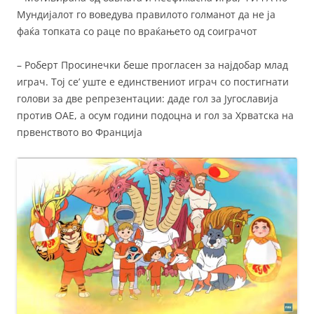
Мундијалот го воведува правилото голманот да не ја
фаќа топката со раце по враќањето од соиграчот
– Роберт Просинечки беше прогласен за најдобар млад
играч. Тој се’ уште е единствениот играч со постигнати
голови за две репрезентации: даде гол за Југославија
против ОАЕ, а осум години подоцна и гол за Хрватска на
првенството во Франција