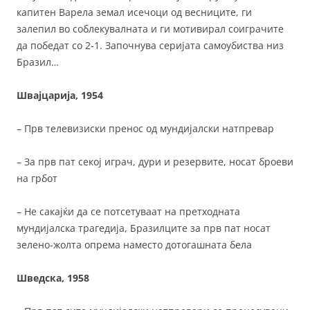
капитен Варела земал исечоци од весниците, ги
залепил во соблекувалната и ги мотивирал соиграчите
да победат со 2-1. Започнува серијата самоубиства низ
Бразил…
Швајцарија, 1954
– Прв телевизиски пренос од мундијалски натпревар
– За прв пат секој играч, дури и резервите, носат броеви
на грбот
– Не сакајќи да се потсетуваат на претходната
мундијалска трагедија, Бразилците за прв пат носат
зелено-жолта опрема наместо дотогашната бела
Шведска, 1958