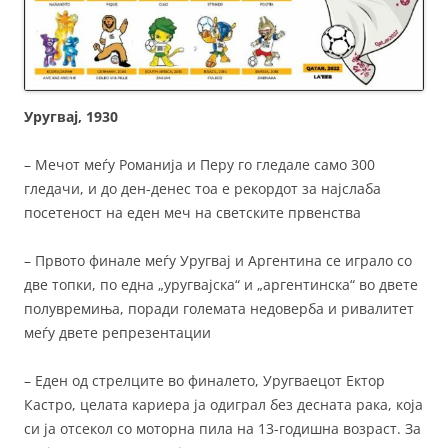
Уругвај, 1930
– Мечот меѓу Романија и Перу го гледале само 300
гледачи, и до ден-денес тоа е рекордот за најслаба
посетеност на еден меч на светските првенства
– Првото финале меѓу Уругвај и Аргентина се играло со
две топки, по една „уругвајска“ и „аргентинска“ во двете
полувремиња, поради големата недоверба и ривалитет
меѓу двете репрезентации
– Еден од стрелците во финалето, Уругваецот Ектор
Кастро, целата кариера ја одиграл без десната рака, која
си ја отсекол со моторна пила на 13-годишна возраст. За