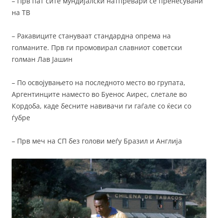
– Прв пат сите мундијалски натпревари се пренесувани
на ТВ
– Ракавиците стануваат стандардна опрема на
голманите. Прв ги промовирал славниот советски
голман Лав Јашин
– По освојувањето на последното место во групата,
Аргентинците наместо во Буенос Аирес, слетале во
Кордоба, каде бесните навивачи ги гаѓале со ќеси со
ѓубре
– Прв меч на СП без голови меѓу Бразил и Англија