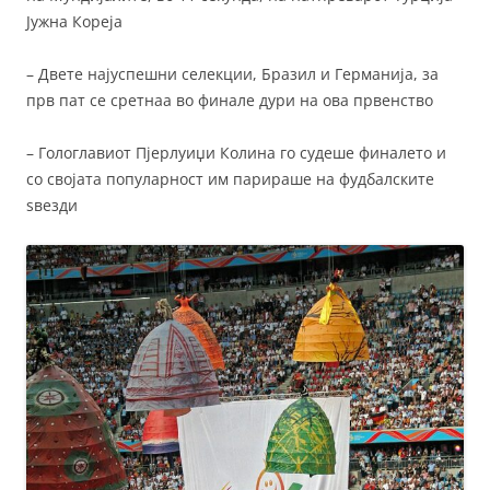
Јужна Кореја
– Двете најуспешни селекции, Бразил и Германија, за
прв пат се сретнаа во финале дури на ова првенство
– Гологлавиот Пјерлуиџи Колина го судеше финалето и
со својата популарност им парираше на фудбалските
ѕвезди