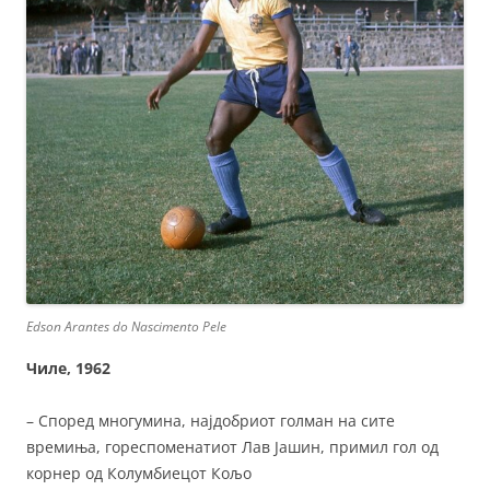
Edson Arantes do Nascimento Pele
Чиле, 1962
– Според многумина, најдобриот голман на сите
времиња, гореспоменатиот Лав Јашин, примил гол од
корнер од Колумбиецот Кољо