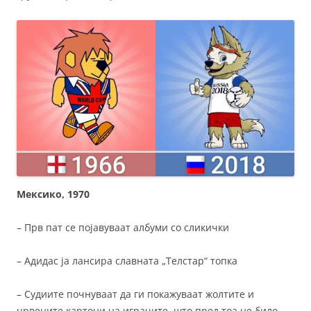
Мексико, 1970
– Прв пат се појавуваат албуми со сликички
– Адидас ја лансира славната „Телстар“ топка
– Судиите почнуваат да ги покажуваат жолтите и
црвените картони на играчите, што пред тоа не било