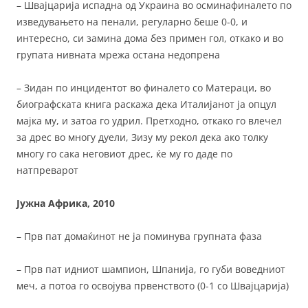
– Швајцарија испадна од Украина во осминафиналето по
изведувањето на пенали, регуларно беше 0-0, и
интересно, си замина дома без примен гол, откако и во
групата нивната мрежа остана недопрена
– Зидан по инцидентот во финалето со Матераци, во
биографската книга раскажа дека Италијанот ја опцул
мајка му, и затоа го удрил. Претходно, откако го влечел
за дрес во многу дуели, Зизу му рекол дека ако толку
многу го сака неговиот дрес, ќе му го даде по
натпреварот
Јужна Африка, 2010
– Прв пат домаќинот не ја поминува групната фаза
– Прв пат идниот шампион, Шпанија, го губи воведниот
меч, а потоа го освојува првенството (0-1 со Швајцарија)