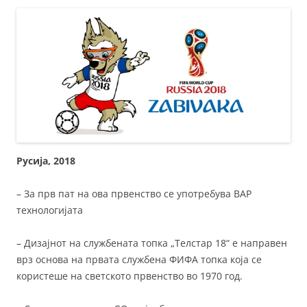
Русија, 2018
– За прв пат на ова првенство се употребува ВАР
технологијата
– Дизајнот на службената топка „Телстар 18“ е направен
врз основа на првата службена ФИФА топка која се
користеше на светското првенство во 1970 год.