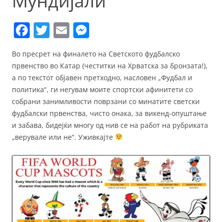
Мундијали
F
T
E
M
a
w
m
e
Во пресрет на финалето на Светското фудбалско
c
itt
ai
ss
првенство во Катар (честитки на Хрватска за бронзата!),
e
er
l
e
а по текстот објавен претходно, насловен „Фудбал и
b
n
политика“, ги негувам моите спортски афинитети со
собрани занимливости поврзани со минатите светски
o
g
фудбалски првенства, чисто онака, за викенд-опуштање
o
er
и забава, бидејќи многу од нив се на работ на рубриката
k
„верувале или не“. Уживкајте