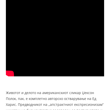
Животот и делото на американскиот сликар Џексон
Полок, пак, е комплетно авторско остварување на Ед
Харис. Предводникот на „апстрактниот експресионизам“