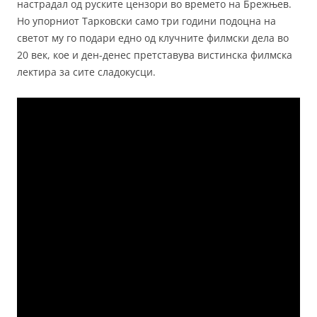
настрадал од руските цензори во времето на Брежњев.
Но упорниот Тарковски само три години подоцна на
светот му го подари едно од клучните филмски дела во
20 век, кое и ден-денес претставува вистинска филмска
лектира за сите сладокусци.