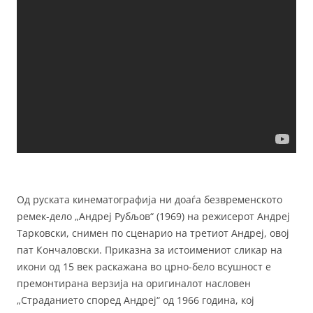
Од руската кинематографија ни доаѓа безвременското
ремек-дело „Андреј Рубљов“ (1969) на режисерот Андреј
Тарковски, снимен по сценарио на третиот Андреј, овој
пат Кончаловски. Приказна за истоимениот сликар на
икони од 15 век раскажана во црно-бело всушност е
премонтирана верзија на оригиналот насловен
„Страданието според Андреј“ од 1966 година, кој