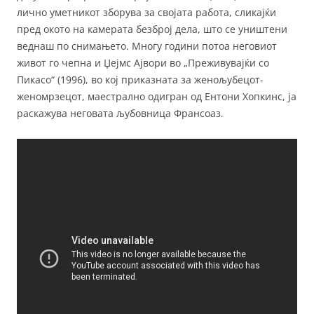
лично уметникот зборува за својата работа, сликајќи
пред окото на камерата безброј дела, што се уништени
веднаш по снимањето. Многу години потоа неговиот
живот го чепна и Џејмс Ајвори во „Преживувајќи со
Пикасо“ (1996), во кој приказната за женољубецот-
женомрзецот, маестрално одигран од Ентони Хопкинс, ја
раскажува неговата љубовница Франсоаз.