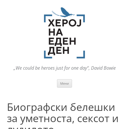
„We could be heroes just for one day“, David Bowie
Оди
Мени
на
содржината
Биографски белешки
за уметноста, сексот и