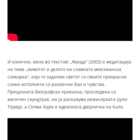
И конечно, жена во текстов! „Фрида“ (2002) е медитација
на тема „животот и делото на славната мексиканска
сликарка“, која го задолжи светот со своите прекрасни
слики исполнети со различни бои и чувства.
Прецизната биографска приказна, проследена со
магичен саундтрак, ни ја раскажува режисерката Џули
Тејмур, а Селма Хајек е идеалната двојничка на Кало.