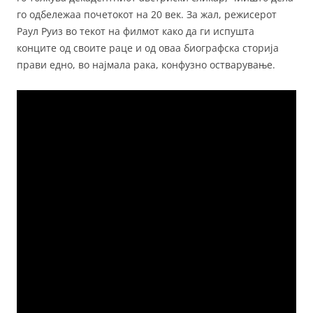
го одбележаа почетокот на 20 век. За жал, режисерот
Раул Руиз во текот на филмот како да ги испушта
конците од своите раце и од оваа биографска сторија
прави едно, во најмала рака, конфузно остварување.