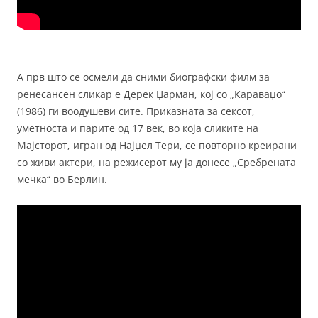
A прв што се осмели да сними биографски филм за
ренесансен сликар е Дерек Џарман, кој со „Караваџо“
(1986) ги воодушеви сите. Приказната за сексот,
уметноста и парите од 17 век, во која сликите на
Мајсторот, игран од Најџел Тери, се повторно креирани
со живи актери, на режисерот му ја донесе „Сребрената
мечка“ во Берлин.