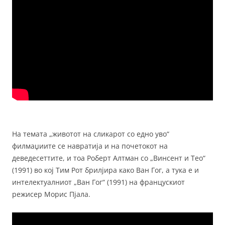
На темата „животот на сликарот со едно уво“
филмаџиите се навратија и на почетокот на
деведесеттите, и тоа Роберт Алтман со „Винсент и Тео“
(1991) во кој Тим Рот брилјира како Ван Гог, а тука е и
интелектуалниот „Ван Гог“ (1991) на францускиот
режисер Морис Пјала.