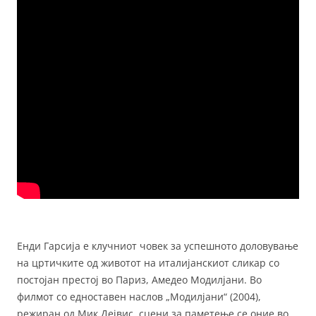
Енди Гарсија е клучниот човек за успешното доловување
на цртичките од животот на италијанскиот сликар со
постојан престој во Париз, Амедео Модилјани. Во
филмот со едноставен наслов „Модилјани“ (2004),
режиран од Мик Дејвис, сцени за паметење се оние во