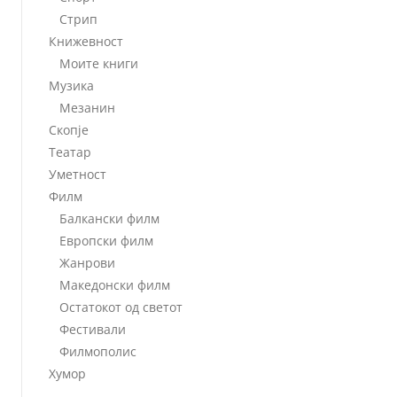
Стрип
Книжевност
Моите книги
Музика
Мезанин
Скопје
Театар
Уметност
Филм
Балкански филм
Европски филм
Жанрови
Македонски филм
Остатокот од светот
Фестивали
Филмополис
Хумор