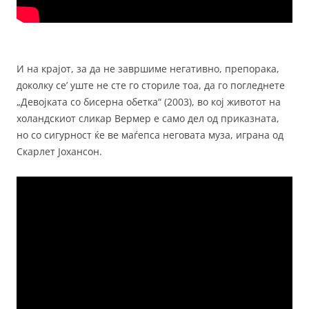
И на крајот, за да не завршиме негативно, препорака,
доколку се’ уште не сте го сториле тоа, да го погледнете
„Девојката со бисерна обетка“ (2003), во кој животот на
холандскиот сликар Вермер е само дел од приказната,
но со сигурност ќе ве маѓепса неговата муза, играна од
Скарлет Јохансон.