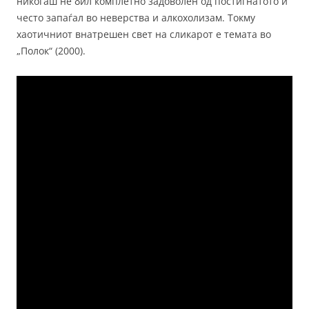
никогаш не бил комплетно задоволен од постигнатото и
често запаѓал во неверства и алкохолизам. Токму
хаотичниот внатрешен свет на сликарот е темата во
„Полок“ (2000).