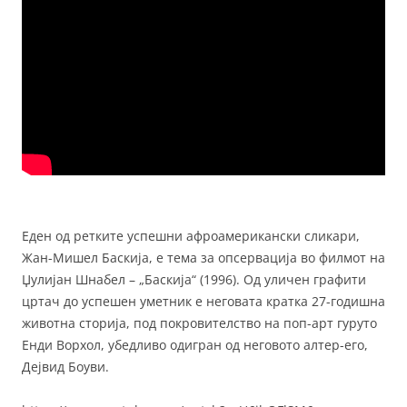
Еден од ретките успешни афроамерикански сликари,
Жан-Мишел Баскија, е тема за опсервација во филмот на
Џулијан Шнабел – „Баскија“ (1996). Од уличен графити
цртач до успешен уметник е неговата кратка 27-годишна
животна сторија, под покровителство на поп-арт гуруто
Енди Ворхол, убедливо одигран од неговото алтер-его,
Дејвид Боуви.