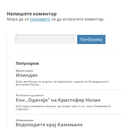
k
написи
Напишете коментар
Мора да се
пријавите
за да испратите коментар.
Пребарувај
за:
Популарни