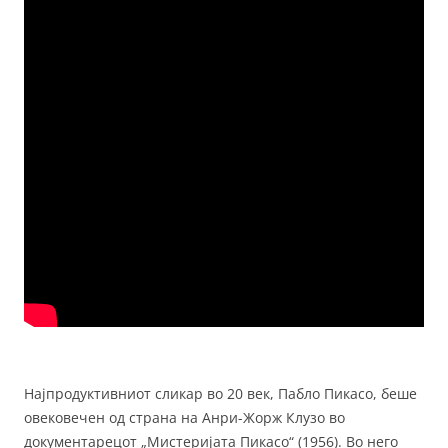
Најпродуктивниот сликар во 20 век, Пабло Пикасо, беше
овековечен од страна на Анри-Жорж Клузо во
документарецот „Мистеријата Пикасо“ (1956). Во него