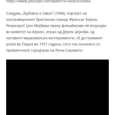
https://www.youtube.com/watch?v=U6ibOFlSM6o
Следува „Љубовта е ѓавол“ (1998), портрет на
контроверзниот британски сликар Френсис Бејкон.
Режисерот Џон Мејбери преку флешбекови нè втурнува
во животот на Бејкон, игран од Дерек Џејкоби, од
неговите машкоженско експерименти, сè до големиот
успех во Париз во 1971 година, сето тоа зачинето со
привлечниот саундтрак на Ричи Сакамото.