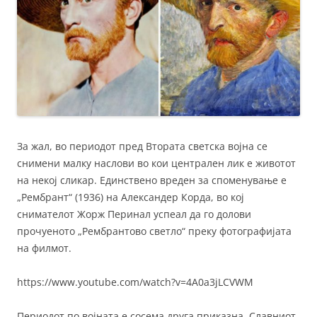
За жал, во периодот пред Втората светска војна се
снимени малку наслови во кои централен лик е животот
на некој сликар. Единствено вреден за споменување е
„Рембрант“ (1936) на Александер Корда, во кој
снимателот Жорж Перинал успеал да го долови
прочуеното „Рембрантово светло“ преку фотографијата
на филмот.
https://www.youtube.com/watch?v=4A0a3jLCVWM
Периодот по војната е сосема друга приказна. Славниот