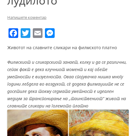
лудилото
Напишете коментар
F
T
E
M
a
w
m
e
Животот на славните сликари на филмското платно
c
itt
ai
ss
e
er
l
e
Филмскиот и сликарскиот занает, колку и да се различни,
b
n
сепак факт е дека клучниот момент и кај обете
уметности е визуелноста. Оваа спојувачка нишка многу
o
g
години лебдела во воздухот, сè додека филмаџиите не се
o
er
досетиле дека токму седмата уметност е идеален
k
медиум за транспонирање на „таинствениот“ живот на
славните сликари на големото платно