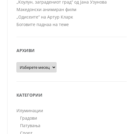
„Коулун, заградениот град“ од Јана Узунова
Македонски анимиран филм
„Одисеите“ на Артур Кларк
Боговите паднаа на теме
АРХИВИ
Архиви
КАТЕГОРИИ
Илуминации
Градови
Патувања
Спорт