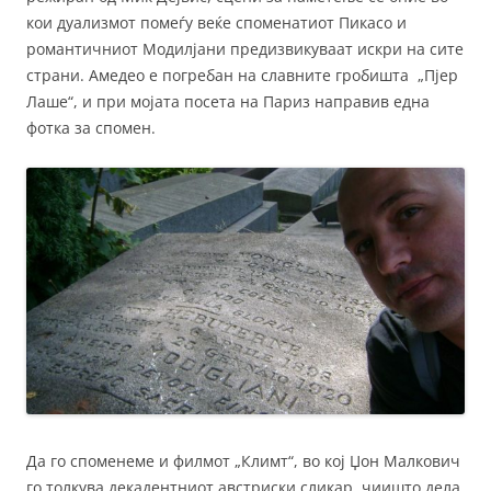
кои дуализмот помеѓу веќе споменатиот Пикасо и
романтичниот Модилјани предизвикуваат искри на сите
страни. Амедео е погребан на славните гробишта „Пјер
Лаше“, и при мојата посета на Париз направив една
фотка за спомен.
Да го споменеме и филмот „Климт“, во кој Џон Малкович
го толкува декадентниот австриски сликар, чиишто дела