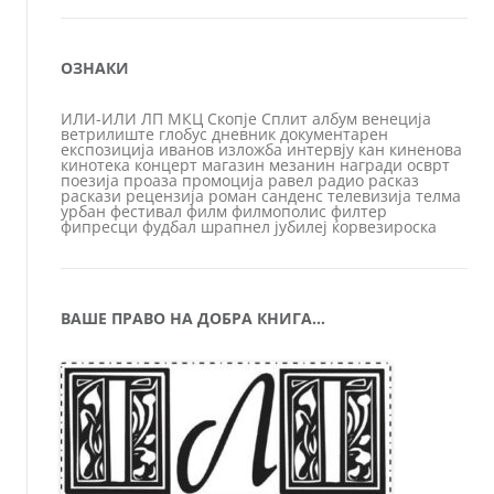
ОЗНАКИ
ИЛИ-ИЛИ
ЛП
МКЦ
Скопје
Сплит
албум
венеција
ветрилиште
глобус
дневник
документарен
експозиција
иванов
изложба
интервју
кан
киненова
кинотека
концерт
магазин
мезанин
награди
осврт
поезија
проаза
промоција
равел
радио
расказ
раскази
рецензија
роман
санденс
телевизија
телма
урбан
фестивал
филм
филмополис
филтер
фипресци
фудбал
шрапнел
јубилеј
ќорвезироска
ВАШЕ ПРАВО НА ДОБРА КНИГА…