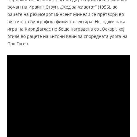
роман на Ирвинг Стоун, „Жед за животот“ (1956), во
рацете на режисерот Винсент Минели се претвори во
вистинска биографска филмска лектира. Но, одличната
игра на Кирк Даглас не беше наградена со „Оскар“, кој
отиде во рацете на Ентони Квин за споредната улога на
Пол Гоген.