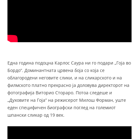
Една година подоцна Карлос Саура ни го подари „Гоја во
Бордо“. Доминантната црвена боја со која се
облагородени неговите слики, и на сликарското и на
филмското платно прекрасно ја доловува директорот на
фотографија Виторио Стораро. Потоа следеше и
„Духовите на Гоја“ на режисерот Милош Форман, уште
еден специфичен биографски поглед на големиот
шпански сликар од 19 век.