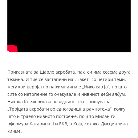
Приказната за Шарло акробата, пак, си има сосема друга
тежина. И тие се застапени на „Пакет“ со четири теми,
меѓу кои веројатно најхимнична е „Нико као ја“, по што
сите со нетрпение го очекувале и нивниот деби албум.
Никола Кнежевиќ во воведниот текст пишува за
„Тројцата акробати во едногодишна рамнотежа“, колку
што и траело нивното постоење, по што Милан ги
оформува Катарина II и ЕКВ, а Која, секако, Дисциплина
кичме.