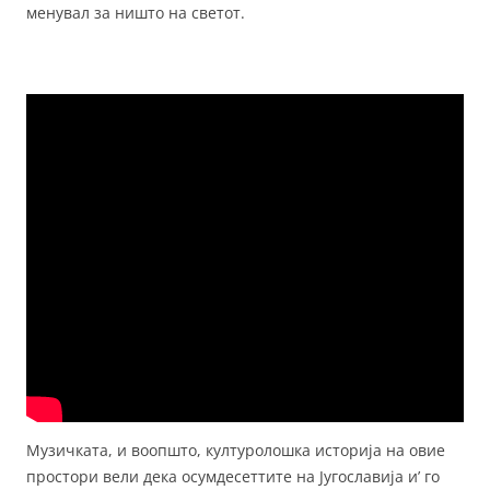
менувал за ништо на светот.
Музичката, и воопшто, културолошка историја на овие
простори вели дека осумдесеттите на Југославија и’ го