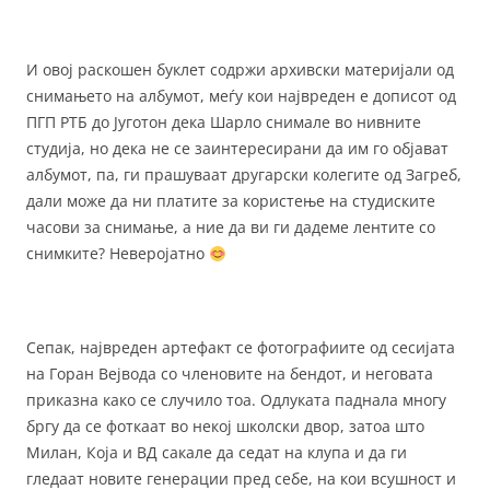
И овој раскошен буклет содржи архивски материјали од
снимањето на албумот, меѓу кои највреден е дописот од
ПГП РТБ до Југотон дека Шарло снимале во нивните
студија, но дека не се заинтересирани да им го објават
албумот, па, ги прашуваат другарски колегите од Загреб,
дали може да ни платите за користење на студиските
часови за снимање, а ние да ви ги дадеме лентите со
снимките? Неверојатно
Сепак, највреден артефакт се фотографиите од сесијата
на Горан Вејвода со членовите на бендот, и неговата
приказна како се случило тоа. Одлуката паднала многу
бргу да се фоткаат во некој школски двор, затоа што
Милан, Која и ВД сакале да седат на клупа и да ги
гледаат новите генерации пред себе, на кои всушност и