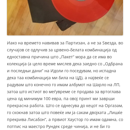
Иако на времето навивав за Партизан, а не за Ѕвезда, во
случајов се одлучив за црвено-белата комбинација од
едноставна причина што „Пакет“ мора да се има во
колекција (а цело време мислев дека заедно со „Одбрана
и последњи дани“ на Идоли го поседувам, но испадна
дека таа комбинација ми била на ЦД), а највеќе се
радувам што конечно го имам албумот на Шарло на ЛП,
затоа што истиот во меѓувреме се продава за вртоглава
цена од минимум 100 евра, па овој принт ми заврши
прекрасна работа. Што се однесува до кецот на Оргазам,
го скокнав затоа што повеќе им ја сакам двојката „Лишќе
прекрива Лисабон“, а првиот Хаустор го имам одамна, со
потпис на маестро Рундек среде чинија, и не би го