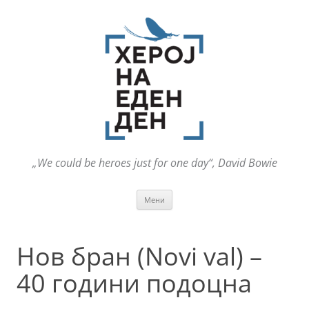
„We could be heroes just for one day“, David Bowie
Оди
Мени
на
содржината
Нов бран (Novi val) –
40 години подоцна