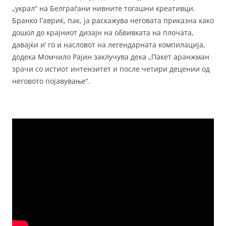
„украл“ на Белграѓани нивните тогашни креативци.
Бранко Гавриќ, пак, ја раскажува неговата приказна како
дошол до крајниот дизајн на обвивката на плочата,
давајќи и’ го и насловот на легендарната компилација,
додека Момчило Рајин заклучува дека „Пакет аранжман
зрачи со истиот интензитет и после четири децении од
неговото појавување“.