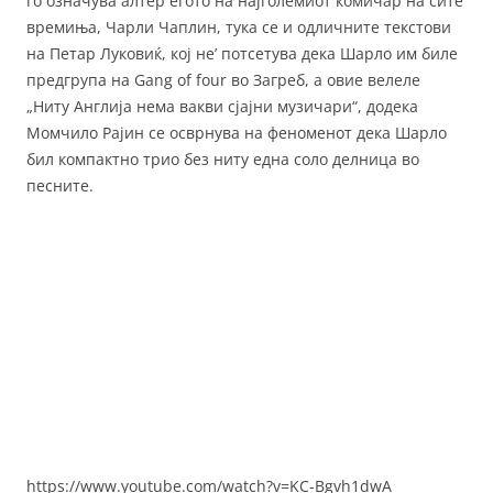
го означува алтер егото на најголемиот комичар на сите
времиња, Чарли Чаплин, тука се и одличните текстови
на Петар Луковиќ, кој не’ потсетува дека Шарло им биле
предгрупа на Gang of four во Загреб, а овие велеле
„Ниту Англија нема вакви сјајни музичари“, додека
Момчило Рајин се осврнува на феноменот дека Шарло
бил компактно трио без ниту една соло делница во
песните.
https://www.youtube.com/watch?v=KC-Bgvh1dwA