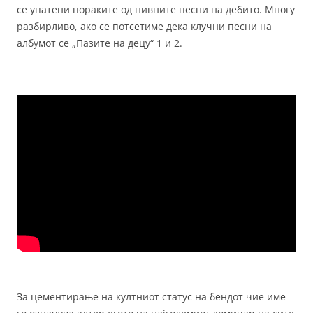
се упатени пораките од нивните песни на дебито. Многу
разбирливо, ако се потсетиме дека клучни песни на
албумот се „Пазите на децу“ 1 и 2.
За цементирање на култниот статус на бендот чие име