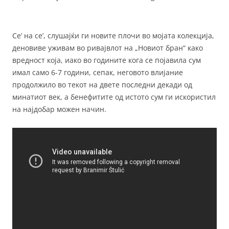
Се’ на се’, слушајќи ги новите плочи во мојата колекција,
деновиве уживам во ривајвлот на „Новиот бран“ како
вредност која, иако во годините кога се појавила сум
имал само 6-7 години, сепак, неговото влијание
продолжило во текот на двете последни декади од
минатиот век, а бенефитите од истото сум ги искористил
на најдобар можен начин.