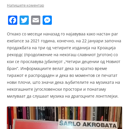
Напишете коментар
F
T
E
M
a
w
m
e
Откако со месеци наназад го најавуваа како настан par
c
itt
ai
ss
exelance за 2021 година, конечно, на 22 јануари започна
e
er
l
e
продажбата на три од четирите изданија на Кроација
b
n
рекордс (продолжение на некогаш славниот Југотон) со
кои се прославува јубилејот „Четири децении од Новиот
o
g
бран“. Информациите велат дека за кратко време
o
er
тиражот е распродаден и дека во моментов се печатат
k
нови плочи, што значи дека љубителите на музиката на
некогашните југословенски простори и понатаму
милуваат да слушаат музика на драгоцните лонгплејки.