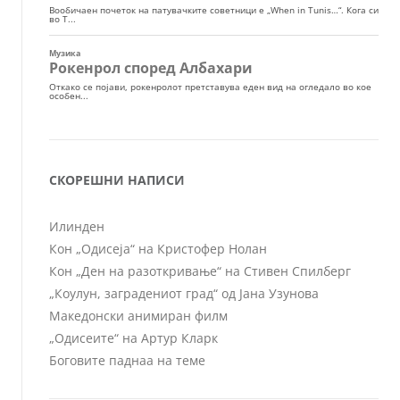
СКОРЕШНИ НАПИСИ
Илинден
Кон „Одисеја“ на Кристофер Нолан
Кон „Ден на разоткривање“ на Стивен Спилберг
„Коулун, заградениот град“ од Јана Узунова
Македонски анимиран филм
„Одисеите“ на Артур Кларк
Боговите паднаа на теме