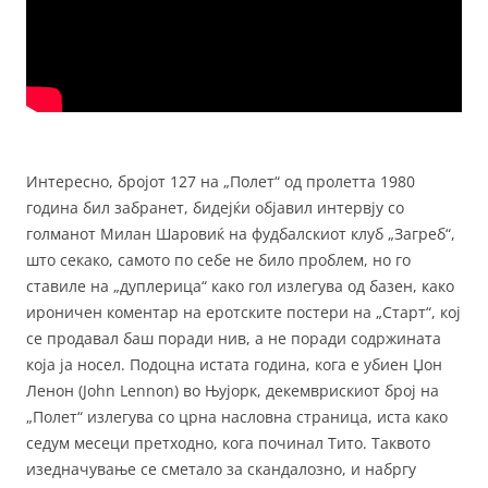
Интересно, бројот 127 на „Полет“ од пролетта 1980
година бил забранет, бидејќи објавил интервју со
голманот Милан Шаровиќ на фудбалскиот клуб „Загреб“,
што секако, самото по себе не било проблем, но го
ставиле на „дуплерица“ како гол излегува од базен, како
ироничен коментар на еротските постери на „Старт“, кој
се продавал баш поради нив, а не поради содржината
која ја носел. Подоцна истата година, кога е убиен Џон
Ленон (John Lennon) во Њујорк, декемврискиот број на
„Полет“ излегува со црна насловна страница, иста како
седум месеци претходно, кога починал Тито. Таквото
изедначување се сметало за скандалозно, и набргу