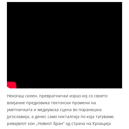
Некогаш силен, превратнички израз кој со своето
влијание предизвика тектонски промени на
уметничката и медиумска сцена во поранешна
Југославија, а денес само носталгија по која тагуваме,
ривајвлот кон „Новиот бран“ од страна на Кроација