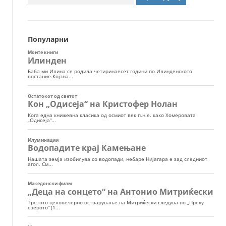
за:
Популарни