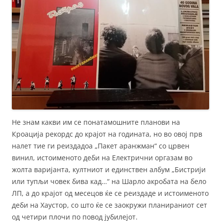
Не знам какви им се понатамошните планови на
Кроација рекордс до крајот на годината, но во овој прв
налет тие ги реиздадоа „Пакет аранжман“ со црвен
винил, истоименото деби на Електрични оргазам во
жолта варијанта, култниот и единствен албум „Бистрији
или тупљи човек бива кад…“ на Шарло акробата на бело
ЛП, а до крајот од месецов ќе се реиздаде и истоименото
деби на Хаустор, со што ќе се заокружи планираниот сет
од четири плочи по повод јубилејот.