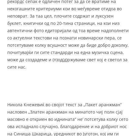
рекордс сепак е одличен потег за да се вратиме на
некогашните критериуми кои во меѓувреме отидоа во
неповрат. За таа цел, плочите содржат и луксузен
буклет, книгички од по 20-тина страници, на кои низ
автентични фото едиторијали од тоа време надополнети
со актуелни текстови на познати новинарски пера, се
потсетуваме колку всушност може да биде добро доколку,
почитувајќи ги сите стандарди на една музичка сцена,
може да создадеме и (п)од(д)ржуваме свет кој е светол за
сите нас.
Никола Кнежевиќ во својот текст за „Пакет аранжман“
насловен „Златен аранжман на минатото чиј полн сјај
масовно е откриен во иднината“ не’ потсетува колку сето
ова испаднало случајно, благодарение и на добриот нос
на Синиша Шкарица, уредникот во Југотон, кој им ги