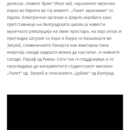
донесоа „Новиот бран“ (Novi val), најсилниот музички
израз во Европа во тој момент. „Пакет аранжман“ со
Идоли, Електрични оргазам и Шарло акробата како
претставници на белградската школа ја навести
музичката револуција на овие простори, на која сепак и’
претходеа Штулиќ со Азра и Хоура со Казалиште во
Загреб, словенечките Панкрти кои емитираа панк
енергија секаде кадешто можеа да настапат, и нивните
соседи, Параф од Риека. Сето тоа го поддржуваа и го
проследуваа до конзументите студентскиот магазин
„Полет“ од Загреб и списанието „Џубокс“ од Белград.