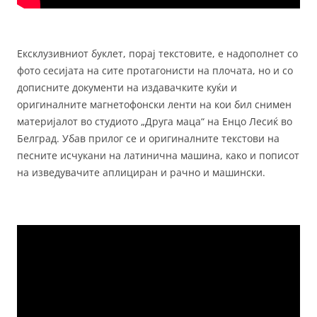
Ексклузивниот буклет, порај текстовите, е надополнет со
фото сесијата на сите протагонисти на плочата, но и со
дописните документи на издавачките куќи и
оригиналните магнетофонски ленти на кои бил снимен
материјалот во студиото „Друга маца“ на Енцо Лесиќ во
Белград. Убав прилог се и оригиналните текстови на
песните исчукани на латинична машина, како и пописот
на изведувачите аплициран и рачно и машински.