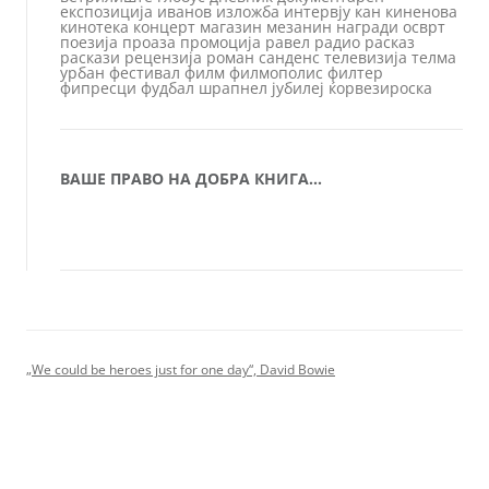
експозиција
иванов
изложба
интервју
кан
киненова
кинотека
концерт
магазин
мезанин
награди
осврт
поезија
проаза
промоција
равел
радио
расказ
раскази
рецензија
роман
санденс
телевизија
телма
урбан
фестивал
филм
филмополис
филтер
фипресци
фудбал
шрапнел
јубилеј
ќорвезироска
ВАШЕ ПРАВО НА ДОБРА КНИГА…
„We could be heroes just for one day“, David Bowie