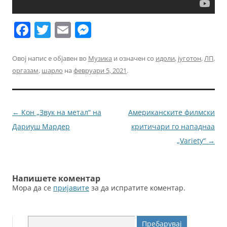
F
T
E
M
a
w
m
e
c
itt
ai
ss
Овој напис е објавен во
Музика
и означен со
идоли
,
југотон
,
ЛП
,
оргазам
,
шарло
на
февруари 5, 2021
.
e
er
l
e
b
n
o
g
Навигација
←
Кон „Звук на метал“ на
Американските филмски
o
er
за
Дариуш Мардер
критичари го нападнаа
k
написи
„Variety“
→
Напишете коментар
Мора да се
пријавите
за да испратите коментар.
Пребарувај