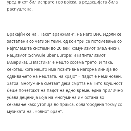
уредникот бил испратен во војска, а редакцијата била
распуштена.
Враќајќи се на „Пакет аранжман“, на него ВИС Идоли се
застапени со четири теми, од кои три се потсмевање со
најголемите системи во 20 век: комунизмот (Маљчики),
нацизмот (Schwule uber Europa) и капитализмот
(Америка). „Пластика“ е нешто сосема трето. И така,
секогаш кога нешто има позитивна нагорна линија во
одвивањето на нештата, на крајот – падот е неминовен.
Затоа, многумина сметаат дека смртта на Тито всушност
беше почетокот на падот на едно време, една прилично
убава деценија која на многумина им остана во
сеќавање како утопија во пракса, облагородена токму со
музиката на „Новиот бран“.