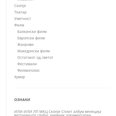
Скопје
Театар
Уметност
Филм
Балкански филм
Европски филм
Жанрови
Македонски филм
Остатокот од светот
Фестивали
Филмополис
Хумор
ОЗНАКИ
ИЛИ-ИЛИ
ЛП
МКЦ
Скопје
Сплит
албум
венеција
ветрилиште
глобус
дневник
документарен