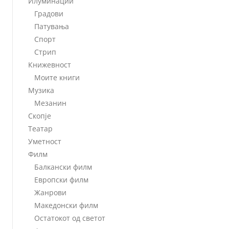
Илуминации
Градови
Патувања
Спорт
Стрип
Книжевност
Моите книги
Музика
Мезанин
Скопје
Театар
Уметност
Филм
Балкански филм
Европски филм
Жанрови
Македонски филм
Остатокот од светот