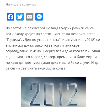
Напишете коментар
F
T
E
M
a
w
m
e
Во светот на режисерот Роланд Емерих речиси се’ се
c
itt
ai
ss
врти околу крајот на светот: „Денот на независноста“,
e
er
l
e
“Годзила“, „Ден по утрешнината“, и актуелниот „2012“ се
b
n
вистински доказ, иако тој за тоа си има свое
оправдување. Имено, Емерих вели дека кога го пишувал
o
g
сценариото со Харалд Клозер, времињата биле мирни,
o
er
но како да претчувствувал дека нешто ќе се случи. И да,
k
се случи светската економска криза!