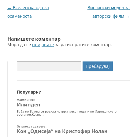
o
g
Навигација
←
Вселенска ода за
Вистински модел за
o
er
за
осаменоста
авторски филм
→
k
написи
Напишете коментар
Мора да се
пријавите
за да испратите коментар.
Пребарувај
за:
Популарни