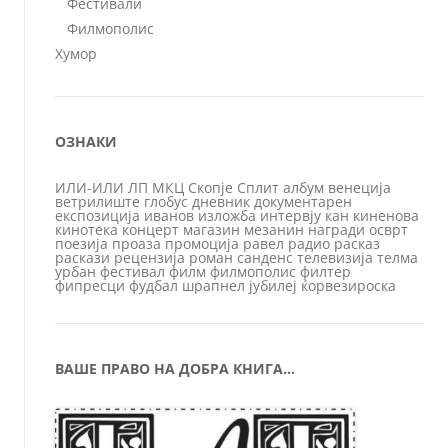
Фестивали
Филмополис
Хумор
ОЗНАКИ
ИЛИ-ИЛИ
ЛП
МКЦ
Скопје
Сплит
албум
венеција
ветрилиште
глобус
дневник
документарен
експозиција
иванов
изложба
интервју
кан
киненова
кинотека
концерт
магазин
мезанин
награди
осврт
поезија
проаза
промоција
равел
радио
расказ
раскази
рецензија
роман
санденс
телевизија
телма
урбан
фестивал
филм
филмополис
филтер
фипресци
фудбал
шрапнел
јубилеј
ќорвезироска
ВАШЕ ПРАВО НА ДОБРА КНИГА…