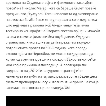
времиња на Студената војна и филмовите како „Ден
потоа“ на Николас Мејер, кога се бараше билет повеќе
пред киното „Култура“. Тогаш опасноста од активирање
на атомска бомба беше многу пореална со оглед на тоа
што нејзината разорна моќ Американците ја имаа
тестирано кон крајот на Втората светска војна, и можеби
затгоа и самите филмови беа поубедливи. Од друга
страна, пак, никогаш нема да ја прежалам залудно
потрошената пролет во 1986 година, кога поради
експлозијата во Чернобил, не можев со другарите да
кркам од зрелите цреши на соседот. Едноставно, се’ си
има своја причина и последица. А последица по
гледањето на „2012“ е залудниот страв кој и’ се
наметнува на публиката, иако режисерот е убеден дека
филмот провоцира многу интелигентни прашања кои ја
засегаат човековата цивилизација. Хм!