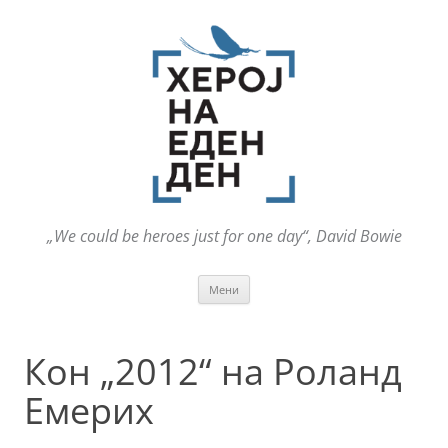
„We could be heroes just for one day“, David Bowie
Оди
Мени
на
содржината
Кон „2012“ на Роланд
Емерих