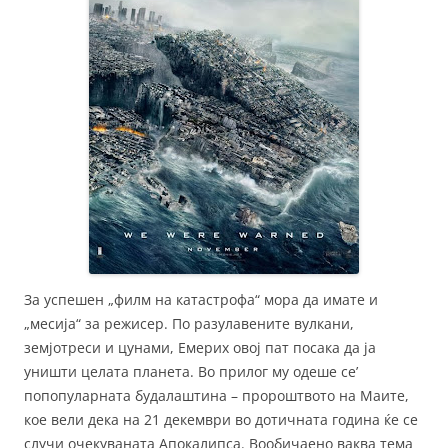
За успешен „филм на катастрофа“ мора да имате и
„месија“ за режисер. По разулавените вулкани,
земјотреси и цунами, Емерих овој пат посака да ја
уништи целата планета. Во прилог му одеше се’
попопуларната будалаштина – пророштвото на Маите,
кое вели дека на 21 декември во дотичната година ќе се
случи очекуваната Апокалипса. Вообичаено ваква тема