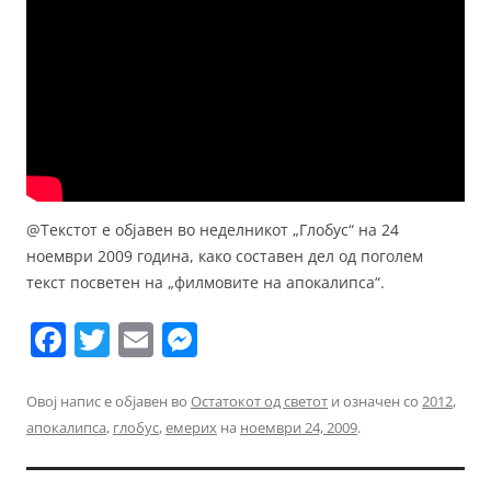
@Текстот е објавен во неделникот „Глобус“ на 24
ноември 2009 година, како составен дел од поголем
текст посветен на „филмовите на апокалипса“.
F
T
E
M
a
w
m
e
c
itt
ai
ss
Овој напис е објавен во
Остатокот од светот
и означен со
2012
,
апокалипса
,
глобус
,
емерих
на
ноември 24, 2009
.
e
er
l
e
b
n