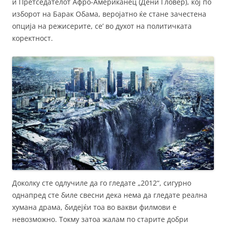
и Претседателот Афро-Американец (Дени Гловер), кој по
изборот на Барак Обама, веројатно ќе стане зачестена
опција на режисерите, се’ во духот на политичката
коректност.
Доколку сте одлучиле да го гледате „2012“, сигурно
однапред сте биле свесни дека нема да гледате реална
хумана драма, бидејќи тоа во вакви филмови е
невозможно. Токму затоа жалам по старите добри