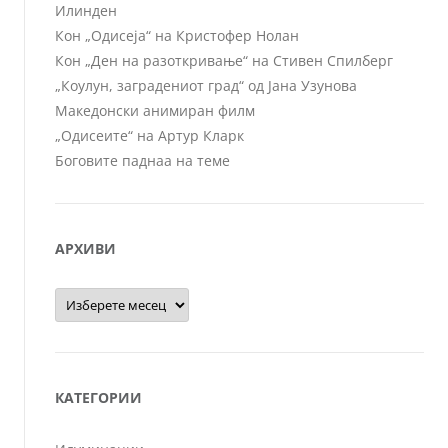
Илинден
Кон „Одисеја“ на Кристофер Нолан
Кон „Ден на разоткривање“ на Стивен Спилберг
„Коулун, заградениот град“ од Јана Узунова
Македонски анимиран филм
„Одисеите“ на Артур Кларк
Боговите паднаа на теме
АРХИВИ
Архиви
КАТЕГОРИИ