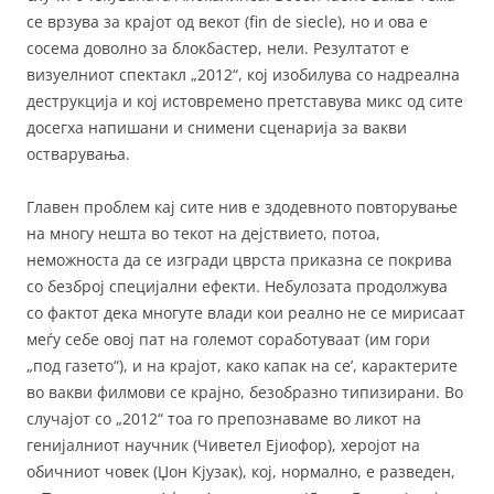
се врзува за крајот од векот (fin de siecle), но и ова е
сосема доволно за блокбастер, нели. Резултатот е
визуелниот спектакл „2012“, кој изобилува со надреална
деструкција и кој истовремено претставува микс од сите
досегха напишани и снимени сценарија за вакви
остварувања.
Главен проблем кај сите нив е здодевното повторување
на многу нешта во текот на дејствието, потоа,
неможноста да се изгради цврста приказна се покрива
со безброј специјални ефекти. Небулозата продолжува
со фактот дека многуте влади кои реално не се мирисаат
меѓу себе овој пат на големот соработуваат (им гори
„под газето“), и на крајот, како капак на се’, карактерите
во вакви филмови се крајно, безобразно типизирани. Во
случајот со „2012“ тоа го препознаваме во ликот на
генијалниот научник (Чиветел Ејиофор), херојот на
обичниот човек (Џон Кјузак), кој, нормално, е разведен,