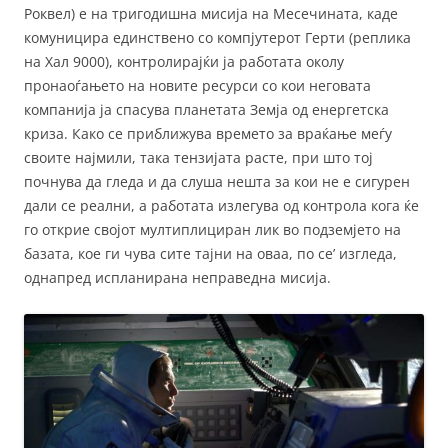
Роквел) е на тригодишна мисија на Месечината, каде
комуницира единствено со компјутерот Герти (реплика
на Хал 9000), контролирајќи ја работата околу
пронаоѓањето на новите ресурси со кои неговата
компанија ја спасува планетата Земја од енергетска
криза. Како се приближува времето за враќање меѓу
своите најмили, така тензијата расте, при што тој
почнува да гледа и да слуша нешта за кои не е сигурен
дали се реални, а работата излегува од контрола кога ќе
го открие својот мултиплициран лик во подземјето на
базата, кое ги чува сите тајни на оваа, по се’ изгледа,
однапред испланирана неправедна мисија.