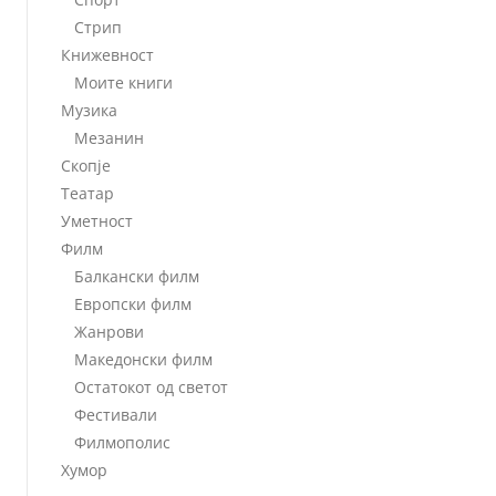
Стрип
Книжевност
Моите книги
Музика
Мезанин
Скопје
Театар
Уметност
Филм
Балкански филм
Европски филм
Жанрови
Македонски филм
Остатокот од светот
Фестивали
Филмополис
Хумор