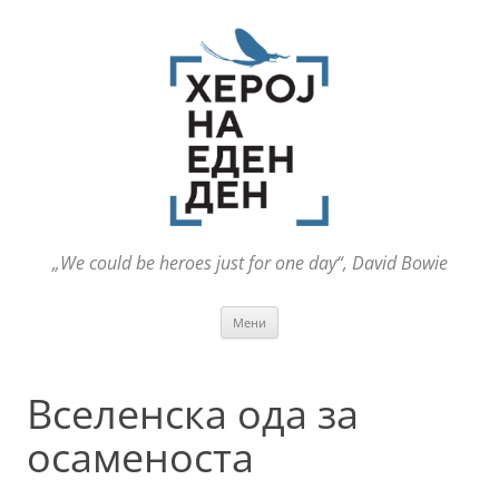
„We could be heroes just for one day“, David Bowie
Оди
Мени
на
содржината
Вселенска ода за
осаменоста