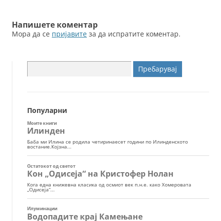
k
написи
Напишете коментар
Мора да се
пријавите
за да испратите коментар.
Пребарувај
за:
Популарни