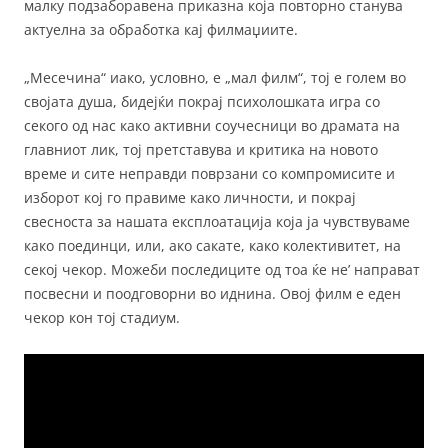
малку подзаборавена приказна која повторно станува
актуелна за обработка кај филмаџиите.
„Месечина“ иако, условно, е „мал филм“, тој е голем во
својата душа, бидејќи покрај психолошката игра со
секого од нас како активни соучесници во драмата на
главниот лик, тој претставува и критика на новото
време и сите неправди поврзани со компромисите и
изборот кој го правиме како личности, и покрај
свесноста за нашата експлоатација која ја чувствуваме
како поединци, или, ако сакате, како колективитет, на
секој чекор. Можеби последиците од тоа ќе не’ направат
посвесни и поодговорни во иднина. Овој филм е еден
чекор кон тој стадиум.