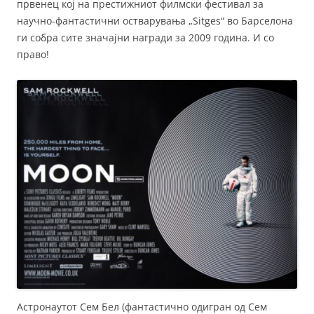
првенец кој на престижниот филмски фестивал за
научно-фантастични остварувања „Sitges“ во Барселона
ги собра сите значајни награди за 2009 година. И со
право!
Астронаутот Сем Бел (фантастично одигран од Сем