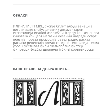
ОЗНАКИ
ИЛИ-ИЛИ
ЛП
МКЦ
Скопје
Сплит
албум
венеција
ветрилиште
глобус
дневник
документарен
експозиција
иванов
изложба
интервју
кан
киненова
кинотека
концерт
магазин
мезанин
награди
осврт
поезија
проаза
промоција
равел
радио
расказ
раскази
рецензија
роман
санденс
телевизија
телма
урбан
фестивал
филм
филмополис
филтер
фипресци
фудбал
шрапнел
јубилеј
ќорвезироска
ВАШЕ ПРАВО НА ДОБРА КНИГА…