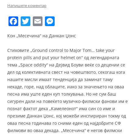
Напишете коментар
F
T
E
M
a
w
m
e
Кон „Месечина“ на Данкан Џонс
c
itt
ai
ss
e
er
l
e
Стиховите „Ground control to Major Tom… take your
b
n
protein pills and put your helmet on“ од легендарната
тема „Space oddity“ на Дејвид Боуви веќе со децении се
o
g
дел од колективната свест на човештвото, секогаш кога
o
er
нашите мисли имаат тенденција да заминат таму
k
некаде, горе, над облаците, иако за значењето на оваа
песна има уште еден куп толкувања. Но не сум баш
сигурен дали на повеќето музичко-филмски фанови им е
познат фактот дека „Камелеонот“ има син со име и
презиме Данкан Џонс, кој можеби инспириран токму од
оваа песна годинава го сними еден од најдобрите СФ
филмови во оваа декада. „Месечина“ е негов филмски