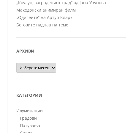
„Коулун, заградениот град“ од Јана Узунова
Македонски анимиран филм
„Одисеите“ на Артур Кларк
Боговите паднаа на теме
АРХИВИ
Архиви
КАТЕГОРИИ
Илуминации
Градови
Патувања
Спорт