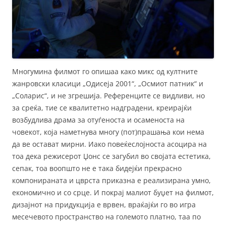
Многумина филмот го опишаа како микс од култните
жанровски класици „Одисеја 2001“, „Осмиот патник“ и
„Соларис“, и не згрешија. Референците се видливи, но
за среќа, тие се квалитетно надградени, креирајќи
возбудлива драма за отуѓеноста и осаменоста на
човекот, која наметнува многу (пот)прашања кои нема
да ве остават мирни. Иако повеќеслојноста асоцира на
тоа дека режисерот Џонс се загубил во својата естетика,
сепак, тоа воопшто не е така бидејќи прекрасно
компонираната и цврста приказна е реализирана умно,
економично и со срце. И покрај малиот буџет на филмот,
дизајнот на придукција е врвен, враќајќи го во игра
месечевото пространство на големото платно, таа по