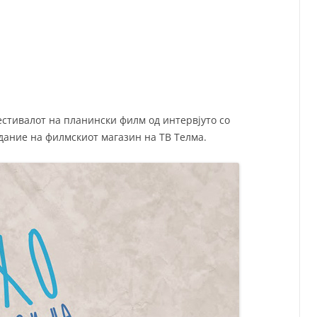
СП
Т
ХУ
фестивалот на планински филм од интервјуто со
дание на филмскиот магазин на ТВ Телма.