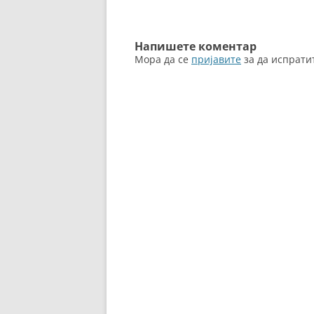
k
написи
Напишете коментар
Мора да се
пријавите
за да испрати