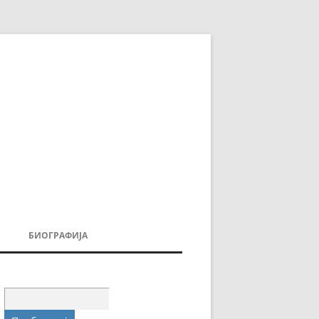
БИОГРАФИЈА
ДОВИ
МОИТЕ КНИГИ
УВАЊА
Пребарувај
за: