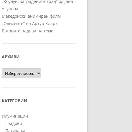
„Коулун, заградениот град“ од Јана
Узунова
Македонски анимиран филм
„Одисеите“ на Артур Кларк
Боговите паднаа на теме
АРХИВИ
Архиви
КАТЕГОРИИ
Илуминации
Градови
Патувања