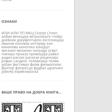
ОЗНАКИ
ИЛИ-ИЛИ
ЛП
МКЦ
Скопје
Сплит
албум
венеција
ветрилиште
глобус
дневник
документарен
експозиција
иванов
изложба
интервју
кан
киненова
кинотека
концерт
магазин
мезанин
награди
осврт
поезија
проаза
промоција
равел
радио
расказ
раскази
рецензија
роман
санденс
телевизија
телма
урбан
фестивал
филм
филмополис
филтер
фипресци
фудбал
шрапнел
јубилеј
ќорвезироска
ВАШЕ ПРАВО НА ДОБРА КНИГА…