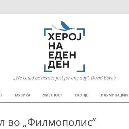
„We could be heroes just for one day“, David Bowie
Оди
на
Т
МУЗИКА
УМЕТНОСТ
СКОПЈЕ
ИЛУМИНАЦИИ
содржината
МЕЗАНИН
СТРИП
ГРА
ал во „Филмополис“
ТЕАТАР
ПАТ