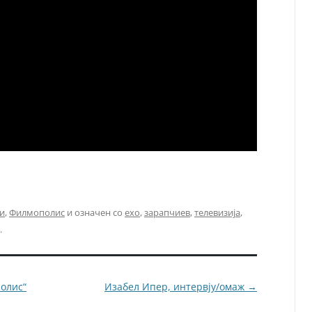
и
,
Филмополис
и означен со
ехо
,
зарапчиев
,
телевизија
,
.
полис“
Изабел Ипер, интервју/омаж
→