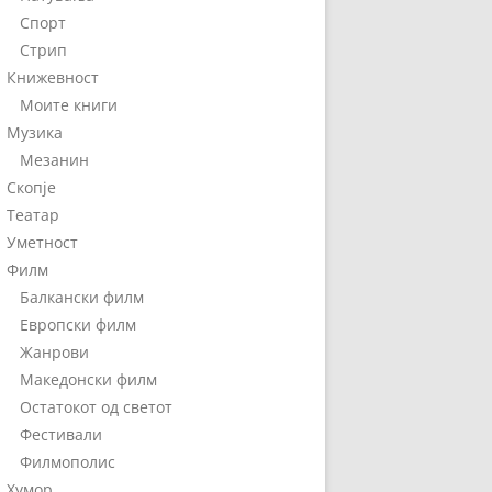
Спорт
Стрип
Книжевност
Моите книги
Музика
Мезанин
Скопје
Театар
Уметност
Филм
Балкански филм
Европски филм
Жанрови
Македонски филм
Остатокот од светот
Фестивали
Филмополис
Хумор