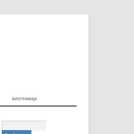
БИОГРАФИЈА
ДОВИ
МОИТЕ КНИГИ
УВАЊА
Пребарувај
за: