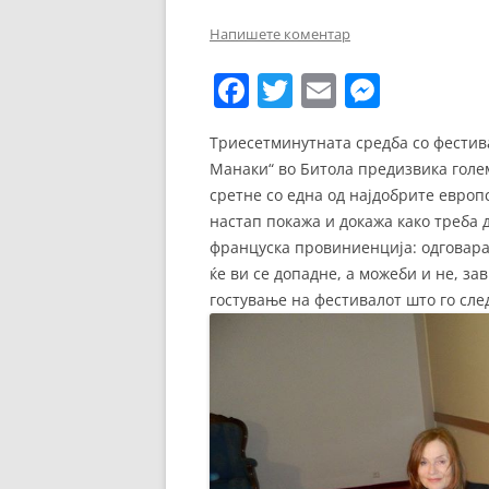
ЕВРОПСКИ ФИЛМ
Напишете коментар
ОСТАТОКОТ ОД СВЕТО
F
T
E
M
ЖАНРОВИ
a
w
m
e
Триесетминутната средба со фестив
ФЕСТИВАЛИ
c
itt
ai
ss
Манаки“ во Битола предизвика голем
e
er
l
e
ФИЛМОПОЛИС
сретне со една од најдобрите европс
b
n
настап покажа и докажа како треба 
француска провиниенција: одговара
o
g
ќе ви се допадне, а можеби и не, за
o
er
гостување на фестивалот што го сле
k