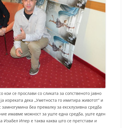
о кои се прослави со сликата за сопственото јавно
 ја изреката дека „Уметноста го имитира животот“ и
 за
многумина беа премалку за ексклузивна средба
о ние имавме можност за уште една средба, уште еден
ка Изабел Ипер е таква каква што се претстави и