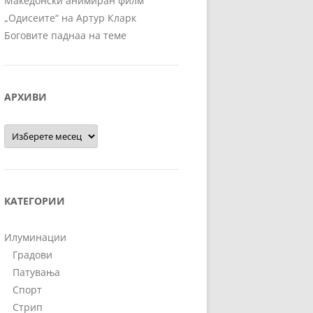
Македонски анимиран филм
„Одисеите“ на Артур Кларк
Боговите паднаа на теме
АРХИВИ
Архиви
КАТЕГОРИИ
Илуминации
Градови
Патувања
Спорт
Стрип