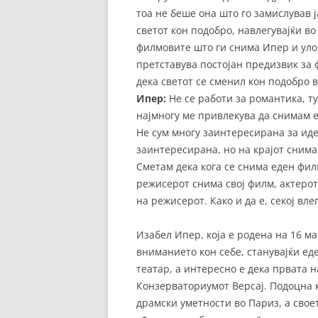
тоа не беше она што го замислував 
светот кон подобро, навлегувајќи в
филмовите што ги снима Ипер и улог
претставува постојан предизвик за
дека светот се сменил кон подобро в
Ипер:
Не се работи за романтика, т
најмногу ме привлекува да снимам ед
Не сум многу заинтересирана за иде
заинтересирана, но на крајот снима
Сметам дека кога се снима еден фи
режисерот снима свој филм, актерот 
на режисерот. Како и да е, секој вле
Изабел Ипер, која е родена на 16 ма
вниманието кон себе, станувајќи ед
театар, а интересно е дека првата н
Конзерваториумот Версај. Подоцна 
драмски уметности во Париз, а своет