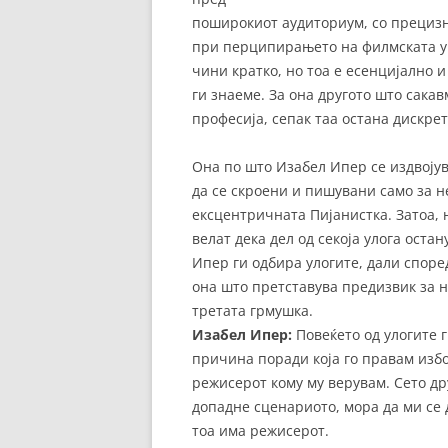
поширокиот аудиториум, со прециз
при перципирањето на филмската ум
чини кратко, но тоа е есенцијално 
ги знаеме. За она другото што сакав
професија, сепак таа остана дискре
Она по што Изабел Ипер се издвојува
да се скроени и пишувани само за н
ексцентричната Пијанистка. Затоа, 
велат дека дел од секоја улога оста
Ипер ги одбира улогите, дали според
она што претставува предизвик за не
третата грмушка.
Изабел Ипер:
Повеќето од улогите 
причина поради која го правам избо
режисерот кому му верувам. Сето дру
допадне сценариото, мора да ми се д
тоа има режисерот.