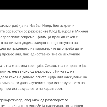
 филмографија на Изабел Ипер, бев искрен и
ните соработки со режисерите Клод Шаброл и Михаел
 европскиот современ филм. Ја прашав каков е
о на филмот додека заедно се подготвуваат за
дел во градењето на карактерите што треба да ги
ој процес или, пак, едноставно, тие се исклучиво
т, тоа е заемна креација. Секако, тоа го правам јас
улогите, независно од режисерот. Никогаш на
едала како на давање асистенција или очекување на
 само ви ги дава клучевите при истражувањето на
да при истражувањето на карактерот.
ерка-режисер, овој блок од разговорот го
тична идеја што можеби ја насетував, но за Ипер