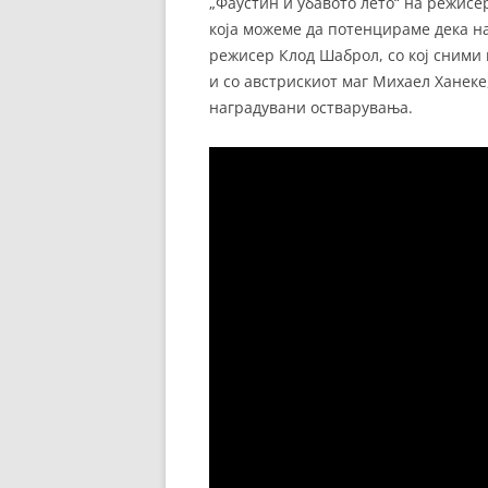
„Фаустин и убавото лето“ на режисе
која можеме да потенцираме дека н
режисер Клод Шаброл, со кој сними 
и со австрискиот маг Михаел Ханеке
наградувани остварувања.