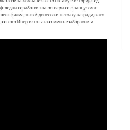
рката Нина Компанез. Сето натаму е историја, од
ајплодни соработки таа оствари со францускиот
шест филма, што ѝ донесоа и неколку награди, како
, со кого Ипер исто така сними незаборавни и