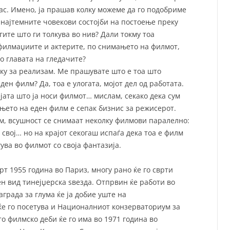
јас. Имено, ја прашав колку можеме да го подобриме
о најтемните човекови состојби на постоење преку
ите што ги толкува во нив? Дали токму тоа
 филмаџиите и актерите, по снимањето на филмот,
о главата на гледачите?
уку за реализам. Ме прашувате што е тоа што
ен филм? Да, тоа е улогата, мојот дел од работата.
јата што ја носи филмот… мислам, секако дека сум
њето на еден филм е сепак бизнис за режисерот.
лм, всушност се снимаат неколку филмови паралелно:
свој… но на крајот секогаш испаѓа дека тоа е филм
гува во филмот со своја фантазија.
рт 1955 година во Париз, многу рано ќе го сврти
ен вид тинејџерска ѕвезда. Отпрвин ќе работи во
аграда за глума ќе ја добие уште на
ќе го посетува и Националниот конзерваториум за
о филмско деби ќе го има во 1971 година во