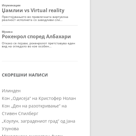
СКОРЕШНИ НАПИСИ
Илинден
Кон „Одисеја“ на Кристофер Нолан
Кон „Ден на разоткривање“ на
Стивен Спилберг
„Коулун, заградениот град“ од Јана
Узунова