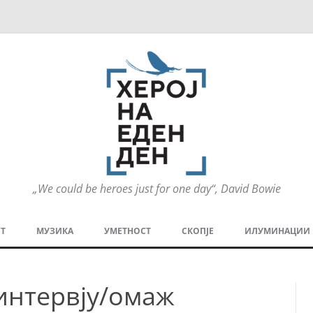
„We could be heroes just for one day“, David Bowie
Оди
на
Т
МУЗИКА
УМЕТНОСТ
СКОПЈЕ
ИЛУМИНАЦИИ
содржината
МЕЗАНИН
СТРИП
ГРА
интервју/омаж
ТЕАТАР
ПАТ