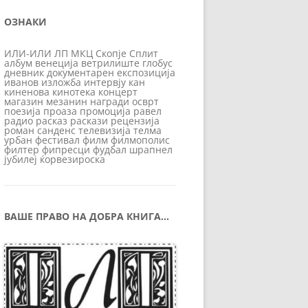
ОЗНАКИ
ИЛИ-ИЛИ
ЛП
МКЦ
Скопје
Сплит
албум
венеција
ветрилиште
глобус
дневник
документарен
експозиција
иванов
изложба
интервју
кан
киненова
кинотека
концерт
магазин
мезанин
награди
осврт
поезија
проаза
промоција
равел
радио
расказ
раскази
рецензија
роман
санденс
телевизија
телма
урбан
фестивал
филм
филмополис
филтер
фипресци
фудбал
шрапнел
јубилеј
ќорвезироска
ВАШЕ ПРАВО НА ДОБРА КНИГА…