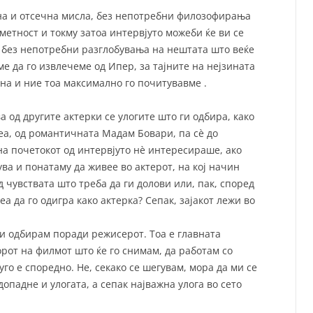
на и отсечна мисла, без непотребни филозофирања
етност и токму затоа интервјуто можеби ќе ви се
и без непотребни разглобувања на нештата што веќе
ме да го извлечеме од Ипер, за тајните на нејзината
тна и ние тоа максимално го почитувавме .
 од другите актерки се улогите што ги одбира, како
еа, од романтичната Мадам Бовари, па сè до
на почетокот од интервјуто нè интересираше, ако
нува и понатаму да живее во актерот, на кој начин
 чувствата што треба да ги долови или, пак, според
а да го одигра како актерка? Сепак, зајакот лежи во
ги одбирам поради режисерот. Тоа е главната
рот на филмот што ќе го снимам, да работам со
го е споредно. Не, секако се шегувам, мора да ми се
опадне и улогата, а сепак најважна улога во сето