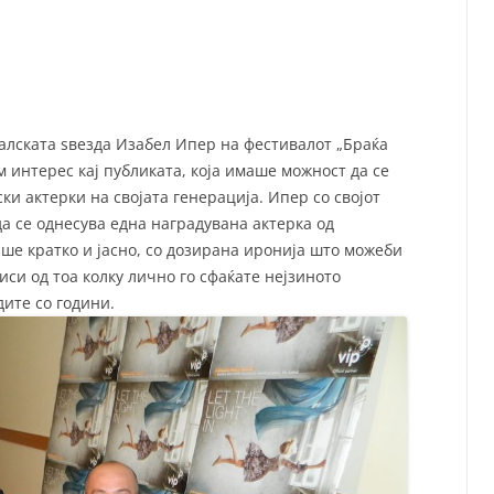
СП
Т
ХУ
алската ѕвезда Изабел Ипер на фестивалот „Браќа
 интерес кај публиката, која имаше можност да се
ки актерки на својата генерација. Ипер со својот
да се однесува една наградувана актерка од
ше кратко и јасно, со дозирана иронија што можеби
виси од тоа колку лично го сфаќате нејзиното
дите со години.