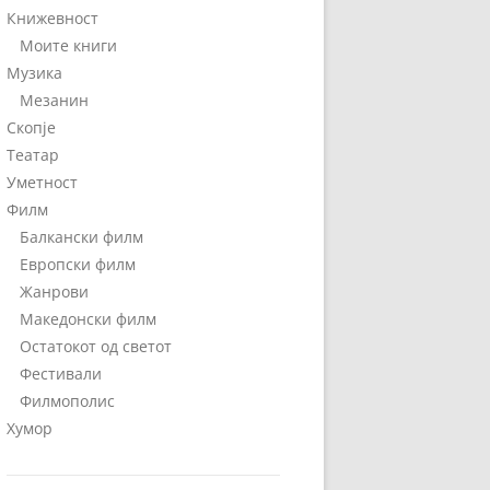
Книжевност
Моите книги
Музика
Мезанин
Скопје
Театар
Уметност
Филм
Балкански филм
Европски филм
Жанрови
Македонски филм
Остатокот од светот
Фестивали
Филмополис
Хумор