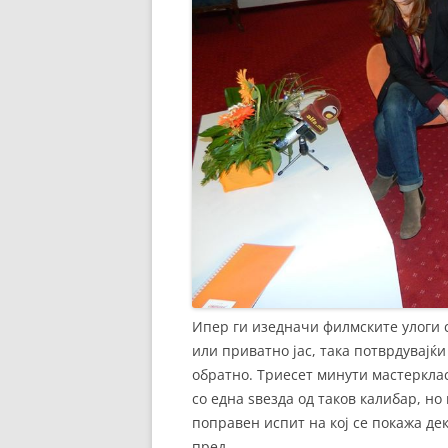
Ипер ги изедначи филмските улоги с
или приватно јас, така потврдувајќи
обратно. Триесет минути мастерклас
со една ѕвезда од таков калибар, н
поправен испит на кој се покажа де
пред