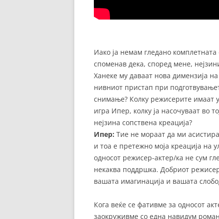
Иако ја немам гледано комплетната
споменав дека, според мене, нејзи
Ханеке му даваат нова димензија на
нивниот пристап при подготвувањет
снимање? Колку режисерите имаат у
игра Ипер, колку ја насочуваат во т
нејзина сопствена креација?
Ипер:
Тие не мораат да ми асистираа
и тоа е претежно моја креација на 
односот режисер-актер/ка не сум гл
некаква поддршка. Добриот режисер
вашата имагинација и вашата слобо
Кога веќе се фативме за односот акт
заокруживме со една навидум роман