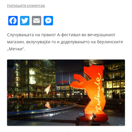
Напишете коментар
F
T
E
M
a
w
m
e
Случувањата на првиот А-фестивал во вечерашниот
c
itt
ai
ss
магазин, вклучувајќи го и доделувањето на берлинските
e
er
l
e
„Мечки“.
b
n
o
g
o
er
k