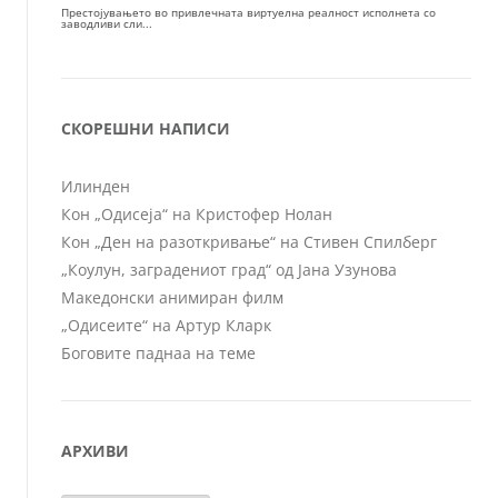
СКОРЕШНИ НАПИСИ
Илинден
Кон „Одисеја“ на Кристофер Нолан
Кон „Ден на разоткривање“ на Стивен Спилберг
„Коулун, заградениот град“ од Јана Узунова
Македонски анимиран филм
„Одисеите“ на Артур Кларк
Боговите паднаа на теме
АРХИВИ