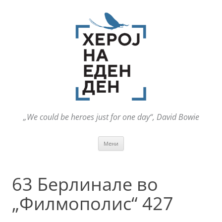
„We could be heroes just for one day“, David Bowie
Оди
Мени
на
содржината
63 Берлинале во
„Филмополис“ 427