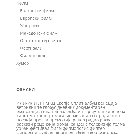
Филм
Балкански филм
Европски филм
Жанрови
Македонски филм
Остатокот од светот
Фестивали
Филмополис
Хумор
ОЗНАКИ
ИЛИ-ИЛИ
ЛП
МКЦ
Скопје
Сплит
албум
венеција
ветрилиште
глобус
дневник
документарен
експозиција
иванов
изложба
интервју
кан
киненова
кинотека
концерт
магазин
мезанин
награди
осврт
поезија
проаза
промоција
равел
радио
расказ
раскази
рецензија
роман
санденс
телевизија
телма
урбан
фестивал
филм
филмополис
филтер
фипресци
фудбал
шрапнел
јубилеј
ќорвезироска