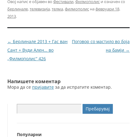
c
itt
ai
ss
Овој напис е објавен во
Фестивали
,
Филмополис
и означен со
берлинале
,
телевизија
,
телма
,
филмополис
на
февруари 18,
e
er
l
e
2013
.
b
n
o
g
o
er
Навигација
←
Берлинале 2013 + Гас ван
Поговор со мастило во боја
k
за
Сант + Вуди Ален… во
на бамји
→
написи
„Филмополис“ 426
Напишете коментар
Мора да се
пријавите
за да испратите коментар.
Пребарувај
за:
Популарни