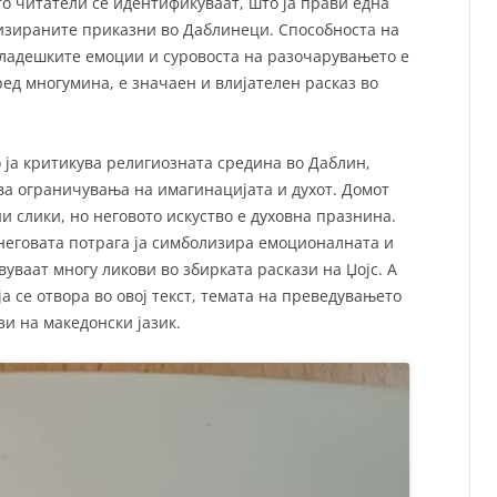
то читатели се идентификуваат, што ја прави една
гизираните приказни во Даблинеци. Способноста на
 младешките емоции и суровоста на разочарувањето е
ед многумина, е значаен и влијателен расказ во
о ја критикува религиозната средина во Даблин,
ва ограничувања на имагинацијата и духот. Домот
и слики, но неговото искуство е духовна празнина.
 неговата потрага ја симболизира емоционалната и
уваат многу ликови во збирката раскази на Џојс. А
ја се отвора во овој текст, темата на преведувањето
и на македонски јазик.