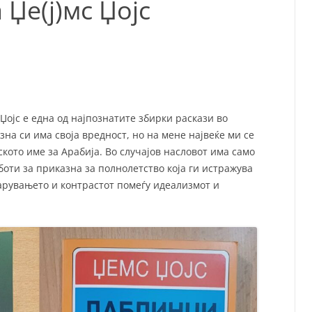
Џе(ј)мс Џојс
СП
Т
ХУ
Џојс е една од најпознатите збирки раскази во
зна си има своја вредност, но на мене највеќе ми се
ското име за Арабија. Во случајов насловот има само
оти за приказна за полнолетство која ги истражува
арувањето и контрастот помеѓу идеализмот и