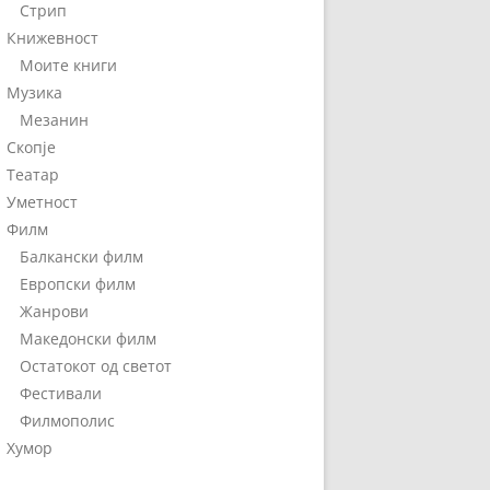
Стрип
Книжевност
Моите книги
Музика
Мезанин
Скопје
Театар
Уметност
Филм
Балкански филм
Европски филм
Жанрови
Македонски филм
Остатокот од светот
Фестивали
Филмополис
Хумор