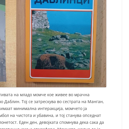
тивата на младо момче кое живее во мрачна
о Даблин. Тој се затрескува во сестрата на Манган,
о имаат минимална интеракција, момчето ја
мбол на чистота и убавина, и тој станува опседнат
лонетост. Еден ден, девојката спомнува дека сака да