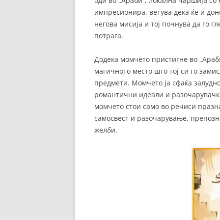
оди во „Араби“, локална чаршија со
импресионира, ветува дека ќе и дон
негова мисија и тој почнува да го г
потрага.
Додека момчето пристигне во „Араби
магичното место што тој си го замис
предмети. Момчето ја сфаќа залудно
романтични идеали и разочарувачка
момчето стои само во речиси празн
самосвест и разочарување, препозна
желби.