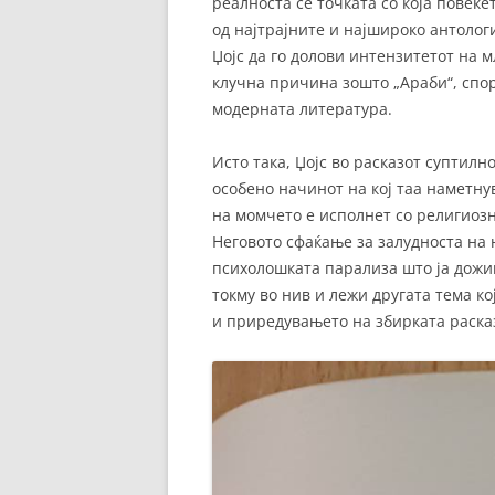
реалноста се точката со која повеќе
од најтрајните и најшироко антоло
Џојс да го долови интензитетот на
клучна причина зошто „Араби“, спор
модерната литература.
Исто така, Џојс во расказот суптилн
особено начинот на кој таа наметну
на момчето е исполнет со религиозн
Неговото сфаќање за залудноста на
психолошката парализа што ја дожив
токму во нив и лежи другата тема ко
и приредувањето на збирката расказ