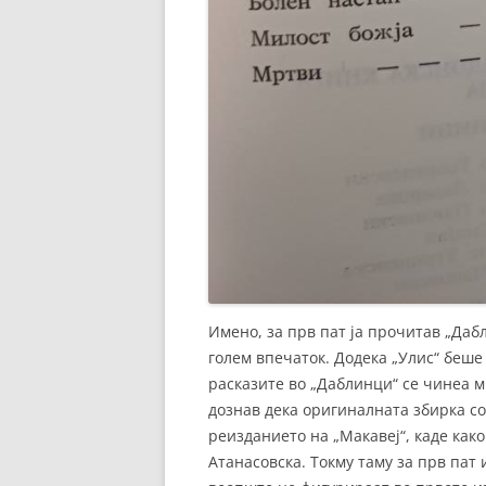
Имено, за прв пат ја прочитав „Даб
голем впечаток. Додека „Улис“ беше
расказите во „Даблинци“ се чинеа м
дознав дека оригиналната збирка со
реизданието на „Макавеј“, каде как
Атанасовска. Токму таму за прв пат 