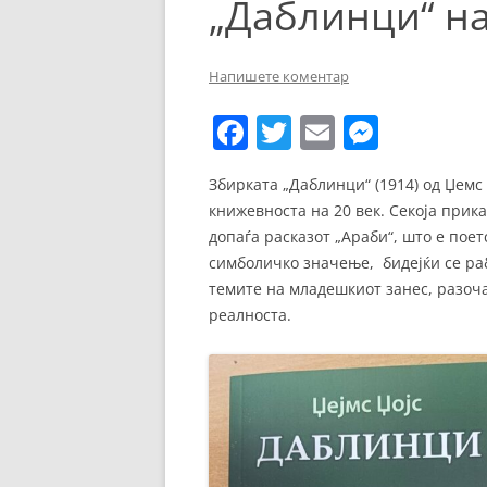
„Даблинци“ на 
ЕВРОПСКИ ФИЛМ
ОСТАТОКОТ ОД СВЕТО
Напишете коментар
ЖАНРОВИ
F
T
E
M
ФЕСТИВАЛИ
a
w
m
e
Збирката „Даблинци“ (1914) од Џемс 
ФИЛМОПОЛИС
c
itt
ai
ss
книжевноста на 20 век. Секоја прика
e
er
l
e
допаѓа расказот „Араби“, што е поет
b
n
симболичко значење, бидејќи се раб
темите на младешкиот занес, разоч
o
g
реалноста.
o
er
k