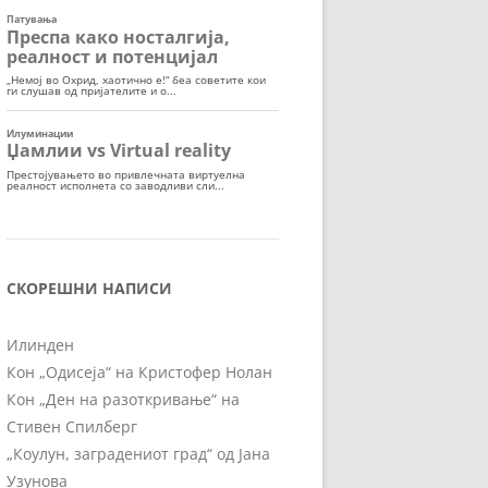
СКОРЕШНИ НАПИСИ
Илинден
Кон „Одисеја“ на Кристофер Нолан
Кон „Ден на разоткривање“ на
Стивен Спилберг
„Коулун, заградениот град“ од Јана
Узунова