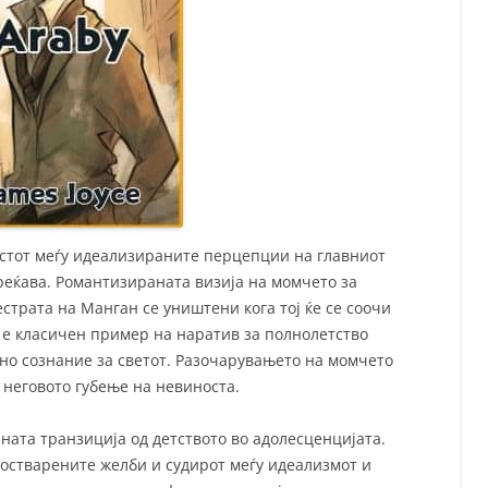
астот меѓу идеализираните перцепции на главниот
среќава. Романтизираната визија на момчето за
естрата на Манган се уништени кога тој ќе се соочи
 е класичен пример на наратив за полнолетство
но сознание за светот. Разочарувањето на момчето
а неговото губење на невиноста.
лната транзиција од детството во адолесценцијата.
остварените желби и судирот меѓу идеализмот и