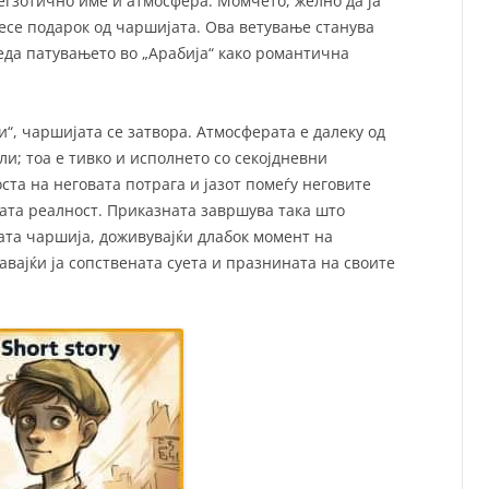
 егзотично име и атмосфера. Момчето, желно да ја
есе подарок од чаршијата. Ова ветување станува
леда патувањето во „Арабија“ како романтична
“, чаршијата се затвора. Атмосферата е далеку од
ли; тоа е тивко и исполнето со секојдневни
ста на неговата потрага и јазот помеѓу неговите
та реалност. Приказната завршува така што
ата чаршија, доживувајќи длабок момент на
вајќи ја сопствената суета и празнината на своите