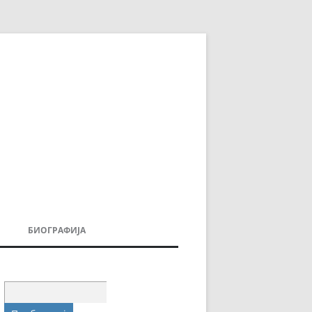
БИОГРАФИЈА
ДОВИ
МОИТЕ КНИГИ
УВАЊА
Пребарувај
за: