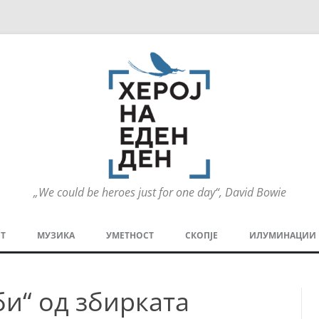
„We could be heroes just for one day“, David Bowie
Оди
на
Т
МУЗИКА
УМЕТНОСТ
СКОПЈЕ
ИЛУМИНАЦИИ
содржината
МЕЗАНИН
СТРИП
ГРА
би“ од збирката
ТЕАТАР
ПАТ