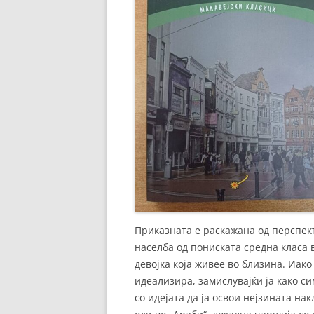
Приказната е раскажана од перспек
населба од пониската средна класа в
девојка која живее во близина. Иак
идеализира, замислувајќи ја како си
со идејата да ја освои нејзината нак