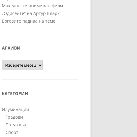
Македонски анимиран филм
„Одисеите“ на Артур Кларк
Боговите паднаа на теме
АРХИВИ
Архиви
КАТЕГОРИИ
Илуминации
Градови
Патувања
Спорт