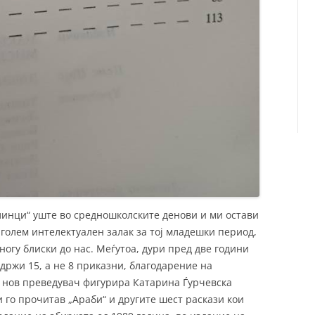
линци“ уште во средношколските денови и ми остави
 голем интелектуален залак за тој младешки период,
ногу блиски до нас. Меѓутоа, дури пред две години
држи 15, а не 8 приказни, благодарение на
о нов преведувач фигурира Катарина Ѓурчевска
и го прочитав „Араби“ и другите шест раскази кои