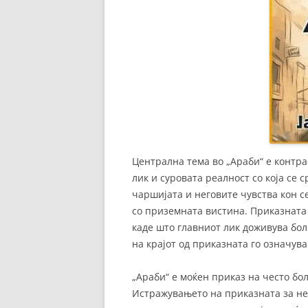
Централна тема во „Араби“ е контр
лик и суровата реалност со која се 
чаршијата и неговите чувства кон с
со приземната вистина. Приказната
каде што главниот лик доживува бол
на крајот од приказната го означув
„Араби“ е моќен приказ на често бо
Истражувањето на приказната за не