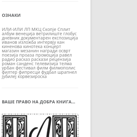
ОЗНАКИ
ИЛИ-ИЛИ
ЛП
МКЦ
Скопје
Сплит
албум
венеција
ветрилиште
глобус
дневник
документарен
експозиција
иванов
изложба
интервју
кан
киненова
кинотека
концерт
магазин
мезанин
награди
осврт
поезија
проаза
промоција
равел
радио
расказ
раскази
рецензија
роман
санденс
телевизија
телма
урбан
фестивал
филм
филмополис
филтер
фипресци
фудбал
шрапнел
јубилеј
ќорвезироска
ВАШЕ ПРАВО НА ДОБРА КНИГА…