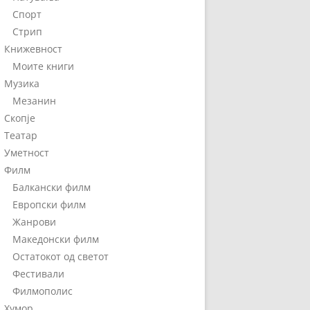
Спорт
Стрип
Книжевност
Моите книги
Музика
Мезанин
Скопје
Театар
Уметност
Филм
Балкански филм
Европски филм
Жанрови
Македонски филм
Остатокот од светот
Фестивали
Филмополис
Хумор