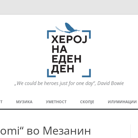
„We could be heroes just for one day“, David Bowie
Оди
на
Т
МУЗИКА
УМЕТНОСТ
СКОПЈЕ
ИЛУМИНАЦИИ
содржината
МЕЗАНИН
СТРИП
ГРА
romi“ во Мезанин
ТЕАТАР
ПАТ