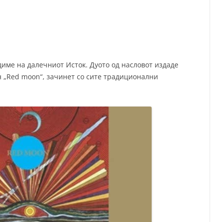
СП
Т
ХУ
име на далечниот Исток. Дуото од насловот издаде
 „Red moon“, зачинет со сите традиционални