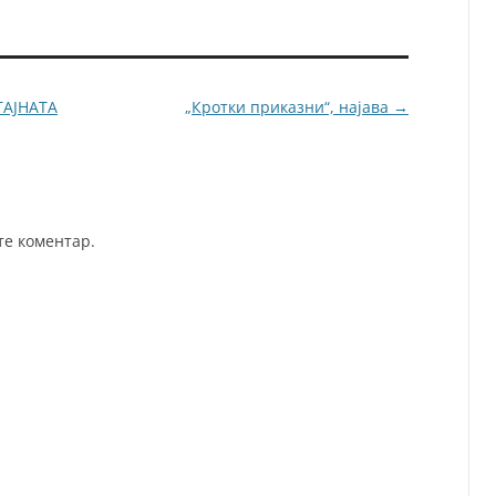
ТАЈНАТА
„Кротки приказни“, најава
→
те коментар.