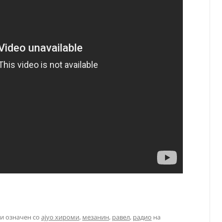
и означен со
ајуо хироми
,
мезанин
,
равел
,
радио
на