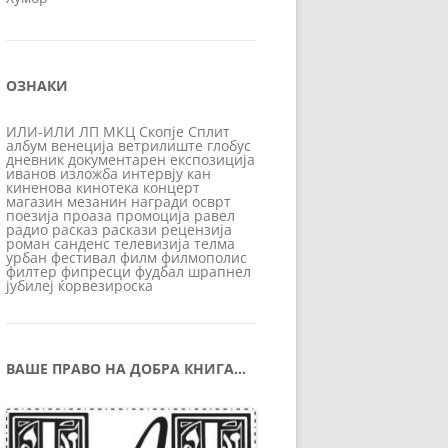
ОЗНАКИ
ИЛИ-ИЛИ
ЛП
МКЦ
Скопје
Сплит
албум
венеција
ветрилиште
глобус
дневник
документарен
експозиција
иванов
изложба
интервју
кан
киненова
кинотека
концерт
магазин
мезанин
награди
осврт
поезија
проаза
промоција
равел
радио
расказ
раскази
рецензија
роман
санденс
телевизија
телма
урбан
фестивал
филм
филмополис
филтер
фипресци
фудбал
шрапнел
јубилеј
ќорвезироска
ВАШЕ ПРАВО НА ДОБРА КНИГА…