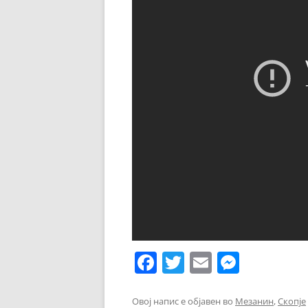
F
T
E
M
a
w
m
e
c
itt
ai
ss
Овој напис е објавен во
Мезанин
,
Скопје