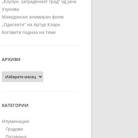
„Коулун, заградениот град“ од Јана
Узунова
Македонски анимиран филм
„Одисеите“ на Артур Кларк
Боговите паднаа на теме
АРХИВИ
Архиви
КАТЕГОРИИ
Илуминации
Градови
Патувања