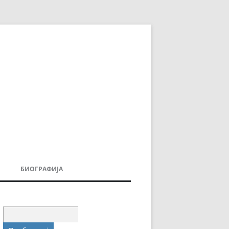
БИОГРАФИЈА
ДОВИ
МОИТЕ КНИГИ
УВАЊА
Пребарувај
за: