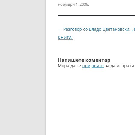
ноември 1, 2006
.
e
er
l
e
b
n
o
g
Навигација
←
Разговор со Владо Цветановски, „
o
er
за
КНИГА“
k
написи
Напишете коментар
Мора да се
пријавите
за да испрати