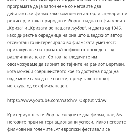
програмата да ја започнеме со неговите два
дебитантски филма како комплетен автор, и сценарист и
режисер, и така природно изборот падна на филмовите
„Криза“ и „Кризата во нашата љубов“, и двата од 1946,
како директна одредница на она што шведскиот автор
отсекогаш го интересирало во филмската уметност:
прикажување на кризата/конфликтот погледнат од
различни аспекти. Со тоа на гледачите им
овозможуваме да ѕирнат во тајните на раниот Бергман,
кога можеби совршенството кое го достигна подоцна
овде може само да се насети, преку талентот кој
истекува од секој мизансцен.
https://www.youtube.com/watch?v=O8ptUt-VdAw
Критериумот за избор на следните два филма, пак, беа
неговите први интернационални успеси. Иако неговите
филмови на големите „А“ европски фестивали се