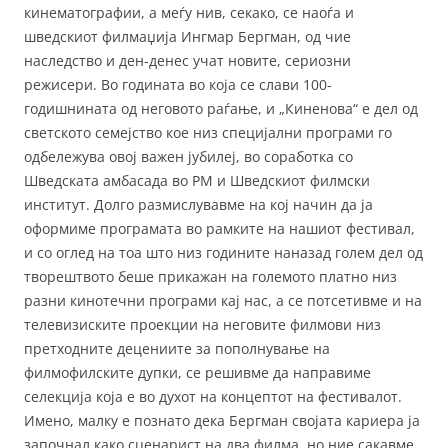
кинематографии, а меѓу нив, секако, се наоѓа и
шведскиот филмаџија Ингмар Бергман, од чие
наследство и ден-денес учат новите, сериозни
режисери. Во годината во која се слави 100-
годишнината од неговото раѓање, и „Киненова“ е дел од
светското семејство кое низ специјални програми го
одбележува овој важен јубилеј, во соработка со
Шведската амбасада во РМ и Шведскиот филмски
институт. Долго размислувавме на кој начин да ја
оформиме програмата во рамките на нашиот фестивал,
и со оглед на тоа што низ годините наназад голем дел од
творештвото беше прикажан на големото платно низ
разни кинотечни програми кај нас, а се потсетивме и на
телевизиските проекции на неговите филмови низ
претходните децениите за пополнување на
филмофилските дупки, се решивме да направиме
селекција која е во духот на концептот на фестивалот.
Имено, малку е познато дека Бергман својата кариера ја
започнал како сценарист на два филма, но ние сакавме