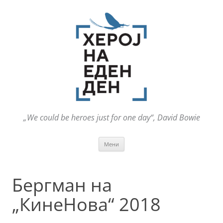
„We could be heroes just for one day“, David Bowie
Оди
Мени
на
содржината
Бергман на
„КинеНова“ 2018