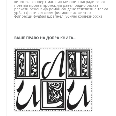
кинотека
концерт
магазин
мезанин
награди
осврт
поезија
проаза
промоција
равел
радио
расказ
раскази
рецензија
роман
санденс
телевизија
телма
урбан
фестивал
филм
филмополис
филтер
фипресци
фудбал
шрапнел
јубилеј
ќорвезироска
ВАШЕ ПРАВО НА ДОБРА КНИГА…