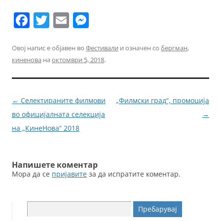
F
T
E
M
a
w
m
e
c
itt
ai
ss
Овој напис е објавен во
Фестивали
и означен со
бергман
,
киненова
на
октомври 5, 2018
.
e
er
l
e
b
n
o
g
Навигација
←
Селектираните филмови
„Филмски град“, промоција
o
er
за
во официјалната селекција
→
k
написи
на „КинеНова“ 2018
Напишете коментар
Мора да се
пријавите
за да испратите коментар.
Пребарувај
за: