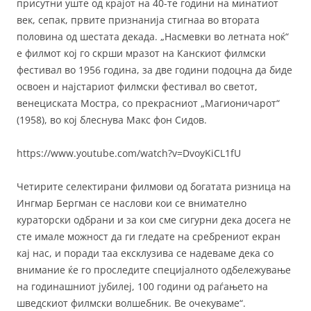
присутни уште од крајот на 40-те години на минатиот
век, сепак, првите признанија стигнаа во втората
половина од шестата декада. „Насмевки во летната ноќ“
е филмот кој го скрши мразот на Канскиот филмски
фестивал во 1956 година, за две години подоцна да биде
освоен и најстариот филмски фестивал во светот,
венециската Мостра, со прекрасниот „Магионичарот“
(1958), во кој блеснува Макс фон Сидов.
https://www.youtube.com/watch?v=DvoyKiCL1fU
Четирите селектирани филмови од богатата ризница на
Ингмар Бергман се наслови кои се внимателно
кураторски одбрани и за кои сме сигурни дека досега не
сте имале можност да ги гледате на сребрениот екран
кај нас, и поради таа ексклузива се надеваме дека со
внимание ќе го проследите специјалното одбележување
на годинашниот јубилеј, 100 години од раѓањето на
шведскиот филмски волшебник. Ве очекуваме“.