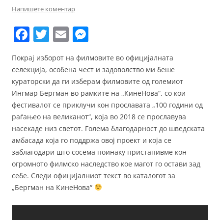
Напишете коментар
F
T
E
M
a
w
m
e
Покрај изборот на филмовите во официјалната
c
itt
ai
ss
селекција, особена чест и задоволство ми беше
e
er
l
e
кураторски да ги изберам филмовите од големиот
b
n
Ингмар Бергман во рамките на „КинеНова“, со кои
фестивалот се приклучи кон прославата „100 години од
o
g
раѓањео на великанот“, која во 2018 се прославува
o
er
насекаде низ светот. Голема благодарност до шведската
k
амбасада која го поддржа овој проект и која се
заблагодари што сосема поинаку пристапивме кон
огромното филмско наследство кое магот го остави зад
себе. Следи официјалниот текст во каталогот за
„Бергман на КинеНова“