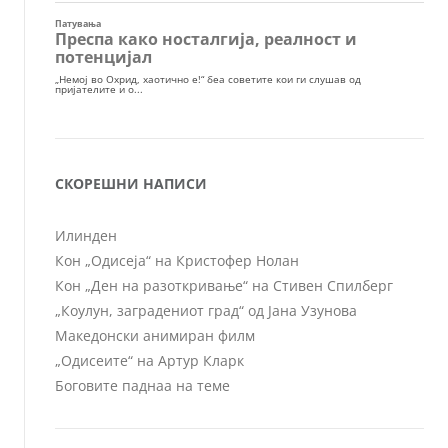
СКОРЕШНИ НАПИСИ
Илинден
Кон „Одисеја“ на Кристофер Нолан
Кон „Ден на разоткривање“ на Стивен Спилберг
„Коулун, заградениот град“ од Јана Узунова
Македонски анимиран филм
„Одисеите“ на Артур Кларк
Боговите паднаа на теме