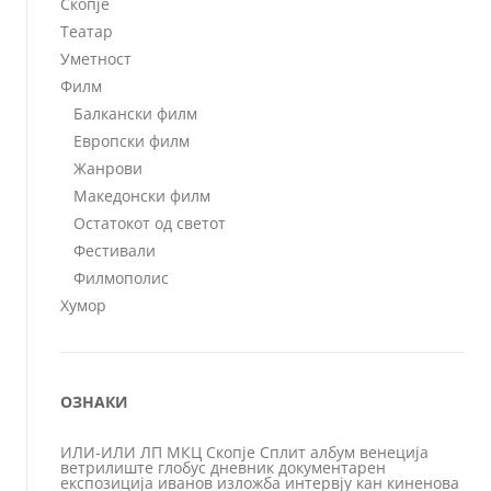
Скопје
Театар
Уметност
Филм
Балкански филм
Европски филм
Жанрови
Македонски филм
Остатокот од светот
Фестивали
Филмополис
Хумор
ОЗНАКИ
ИЛИ-ИЛИ
ЛП
МКЦ
Скопје
Сплит
албум
венеција
ветрилиште
глобус
дневник
документарен
експозиција
иванов
изложба
интервју
кан
киненова