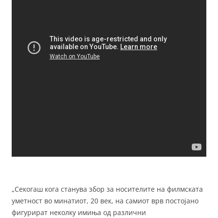
„Секогаш кога станува збор за носителите на филмската
уметност во минатиот, 20 век, на самиот врв постојано
фигурират неколку имиња од различни