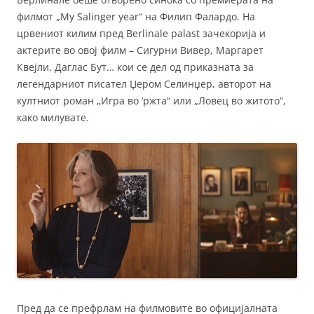
филмот „My Salinger year“ на Филип Фалардо. На
црвениот килим пред Berlinale palast зачекорија и
актерите во овој филм – Сигурни Вивер, Маргарет
Квејли, Даглас Бут… кои се дел од приказната за
легендарниот писател Џером Селинџер, авторот на
култниот роман „Игра во ‘ржта“ или „Ловец во житото“,
како милувате.
Пред да се префрлам на филмовите во официјалната