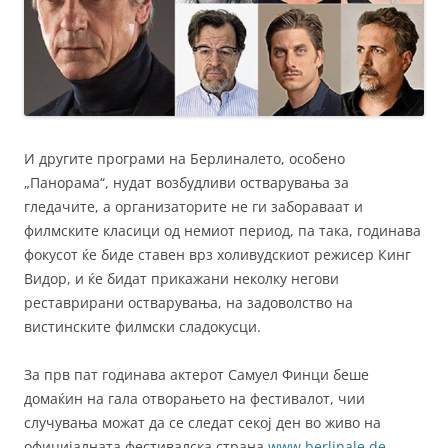
И другите програми на Берлиналето, особено
„Панорама“, нудат возбудливи остварувања за
гледачите, а организаторите не ги забораваат и
филмските класици од немиот период, па така, годинава
фокусот ќе биде ставен врз холивудскиот режисер Кинг
Видор, и ќе бидат прикажани неколку негови
реставрирани остварувања, на задоволство на
вистинските филмски сладокусци.
За прв пат годинава актерот Самуел Финци беше
домаќин на гала отворањето на фестивалот, чии
случувања можат да се следат секој ден во живо на
официјалната фестивалска страна
www.berlinale.de
.