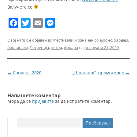
Вклучете се
F
T
E
M
a
w
m
e
c
itt
ai
ss
Овој напис е објавен во
Фестивали
и означен со
ајронс
,
бардем
,
берлинале
,
Петрунија
,
потер
,
ферара
на
февруари 21, 2020
.
e
er
l
e
b
n
o
g
Навигација
←
Санденс 2020
„Шрапнел“, промотивно
→
o
er
за
k
написи
Напишете коментар
Мора да се
пријавите
за да испратите коментар.
Пребарувај
за: