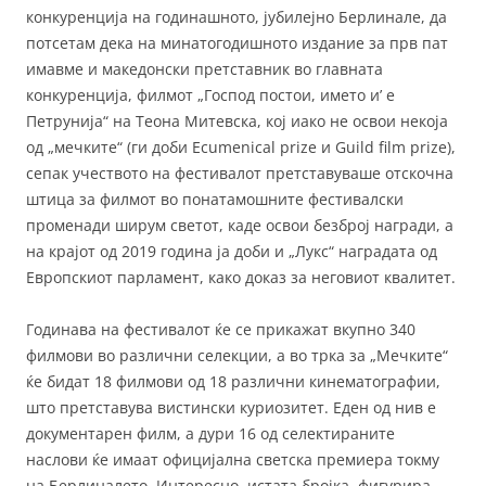
конкуренција на годинашното, јубилејно Берлинале, да
потсетам дека на минатогодишното издание за прв пат
имавме и македонски претставник во главната
конкуренција, филмот „Господ постои, името и’ е
Петрунија“ на Теона Митевска, кој иако не освои некоја
од „мечките“ (ги доби Ecumenical prize и Guild film prize),
сепак учеството на фестивалот претставуваше отскочна
штица за филмот во понатамошните фестивалски
променади ширум светот, каде освои безброј награди, а
на крајот од 2019 година ја доби и „Лукс“ наградата од
Европскиот парламент, како доказ за неговиот квалитет.
Годинава на фестивалот ќе се прикажат вкупно 340
филмови во различни селекции, а во трка за „Мечките“
ќе бидат 18 филмови од 18 различни кинематографии,
што претставува вистински куриозитет. Еден од нив е
документарен филм, а дури 16 од селектираните
наслови ќе имаат официјална светска премиера токму
на Берлиналето. Интересно, истата бројка фигурира