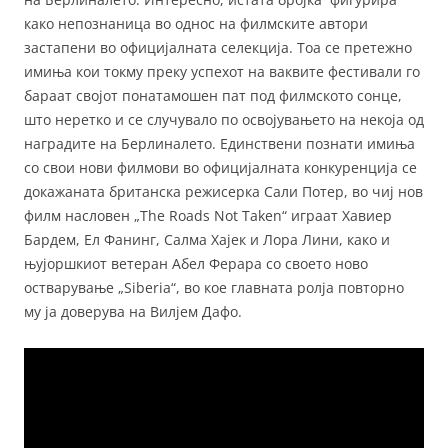
како непознаница во однос на филмските автори
застапени во официјалната селекција. Тоа се претежно
имиња кои токму преку успехот на ваквите фестивали го
бараат својот понатамошен пат под филмското сонце,
што неретко и се случувало по освојувањето на некоја од
наградите на Берлиналето. Единствени познати имиња
со свои нови филмови во официјалната конкуренција се
докажаната британска режисерка Сали Потер, во чиј нов
филм насловен „The Roads Not Taken“ играат Хавиер
Бардем, Ел Фанинг, Салма Хајек и Лора Лини, како и
њујоршкиот ветеран Абел Ферара со своето ново
остварување „Siberia“, во кое главната ролја повторно
му ја доверува на Вилјем Дафо.