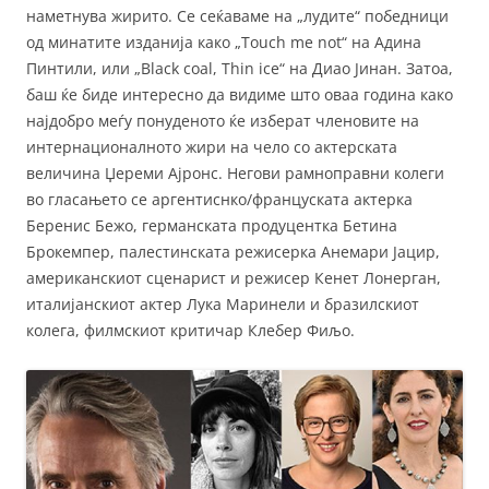
наметнува жирито. Се сеќаваме на „лудите“ победници
од минатите изданија како „Touch me not“ на Адина
Пинтили, или „Black coal, Thin ice“ на Диао Јинан. Затоа,
баш ќе биде интересно да видиме што оваа година како
најдобро меѓу понуденото ќе изберат членовите на
интернационалното жири на чело со актерската
величина Џереми Ајронс. Негови рамноправни колеги
во гласањето се аргентиснко/француската актерка
Беренис Бежо, германската продуцентка Бетина
Брокемпер, палестинската режисерка Анемари Јацир,
американскиот сценарист и режисер Кенет Лонерган,
италијанскиот актер Лука Маринели и бразилскиот
колега, филмскиот критичар Клебер Фиљо.