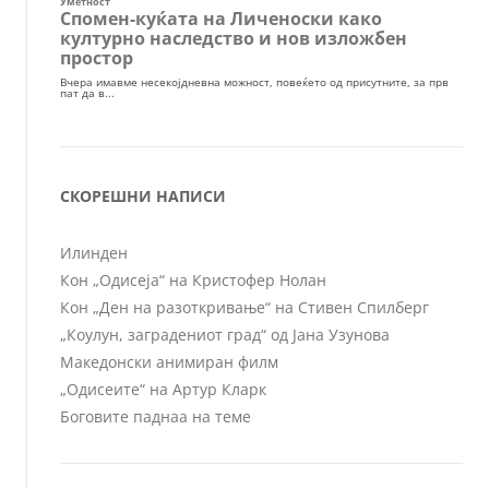
СКОРЕШНИ НАПИСИ
Илинден
Кон „Одисеја“ на Кристофер Нолан
Кон „Ден на разоткривање“ на Стивен Спилберг
„Коулун, заградениот град“ од Јана Узунова
Македонски анимиран филм
„Одисеите“ на Артур Кларк
Боговите паднаа на теме