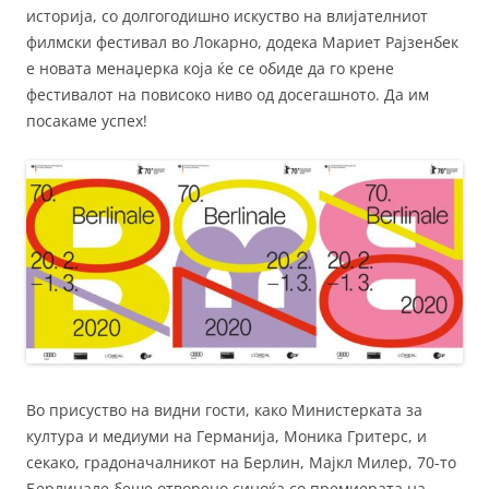
историја, со долгогодишно искуство на влијателниот
филмски фестивал во Локарно, додека Мариет Рајзенбек
е новата менаџерка која ќе се обиде да го крене
фестивалот на повисоко ниво од досегашното. Да им
посакаме успех!
Во присуство на видни гости, како Министерката за
култура и медиуми на Германија, Моника Гритерс, и
секако, градоначалникот на Берлин, Мајкл Милер, 70-то
Берлинале беше отворено синоќа со премиерата на