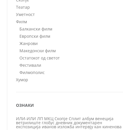
Театар
Уметност
Филм
Балкански филм
Европски филм
Жанрови
Македонски филм
Остатокот од светот
Фестивали
Филмополис
Хумор
ОЗНАКИ
ИЛИ-ИЛИ
ЛП
МКЦ
Скопје
Сплит
албум
венеција
ветрилиште
глобус
дневник
документарен
експозиција
иванов
изложба
интервју
кан
киненова