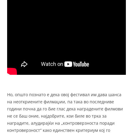
Но, општо познато е дека овој фестивал им дава шанса
на неоткриените филмаџии, па така во последниве
години почна да го бие глас дека наградените филмови
не се баш оние, најдобрите, кои биле во трка за
наградите, алудирајќи на „контроверзноста поради
контроверзност“ како единствен критериум кој го