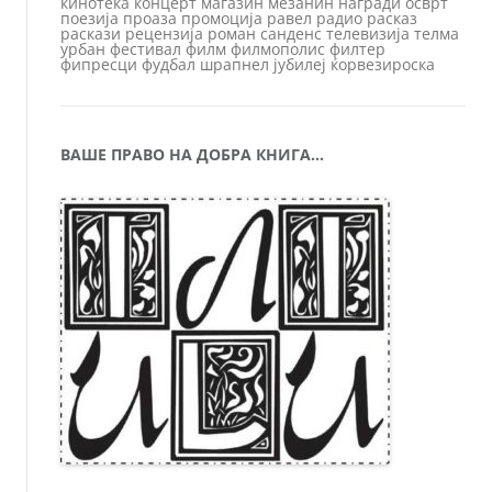
кинотека
концерт
магазин
мезанин
награди
осврт
поезија
проаза
промоција
равел
радио
расказ
раскази
рецензија
роман
санденс
телевизија
телма
урбан
фестивал
филм
филмополис
филтер
фипресци
фудбал
шрапнел
јубилеј
ќорвезироска
ВАШЕ ПРАВО НА ДОБРА КНИГА…