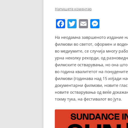
ЕВРОПСКИ ФИЛМ
Напишете коментар
ОСТАТОКОТ ОД СВЕТО
F
T
E
M
ЖАНРОВИ
a
w
m
e
На неодамна завршеното издание на
ФЕСТИВАЛИ
c
itt
ai
ss
филмови во светот, оформен и воде
e
er
l
e
ФИЛМОПОЛИС
во медиумите, се случија многу раб
b
n
урна неколку рекорди, од разновид
филмските остварувања, но она што 
o
g
во година квалитетот на понуденит
o
er
филмови (годинава над 15 илјади на
k
документарни филмови, новите гласо
новите остварувања од веќе докажа
токму тука, на фестивалот во Јута.