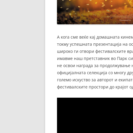
А кога сме веќе кај домашната кине
токму успешната презентација на о
широко ги отвори фестивалските вра
имавме наш претставник во Парк си
не освои награда за продолжување 
официјалната селекција со многу др
големо искуство за авторот и екипа
фестивалските простори до крајот о