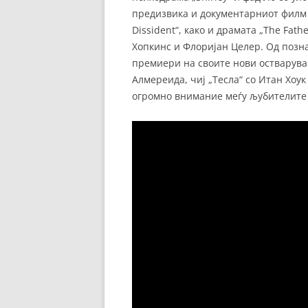
предизвика и документарниот филм 
Dissident“, како и драмата „The Fath
Хопкинс и Флоријан Целер. Од позн
премиери на своите нови остварувањ
Алмереида, чиј „Тесла“ со Итан Хоу
огромно внимание меѓу љубителите 