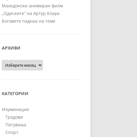
Македонски анимиран филм
„Одисеите“ на Артур Кларк
Боговите паднаа на теме
АРХИВИ
Архиви
КАТЕГОРИИ
Илуминации
Градови
Патувања
Спорт