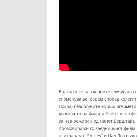
Враќајќи се на главните случувања 
споменување, барем според колегите
Покрај безбројните журки, огномет
доаѓањето на Хилари Клинтон на фе
за неа режиран од Нанет Берштајн. 
промовирајќи го заедничкиот филм „
психодрама „Shirley“ и Џад Ло со ул