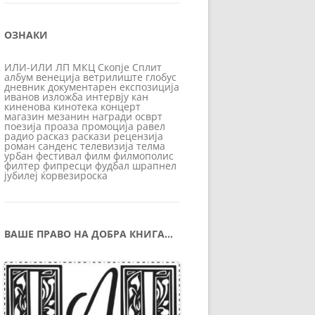
ОЗНАКИ
ИЛИ-ИЛИ
ЛП
МКЦ
Скопје
Сплит
албум
венеција
ветрилиште
глобус
дневник
документарен
експозиција
иванов
изложба
интервју
кан
киненова
кинотека
концерт
магазин
мезанин
награди
осврт
поезија
проаза
промоција
равел
радио
расказ
раскази
рецензија
роман
санденс
телевизија
телма
урбан
фестивал
филм
филмополис
филтер
фипресци
фудбал
шрапнел
јубилеј
ќорвезироска
ВАШЕ ПРАВО НА ДОБРА КНИГА…