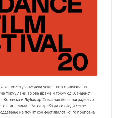
– како потсетување дека успешната приказна на
гна токму лани во ова време и токму од „Санденс“,
а Котевска и Љубомир Стефанов беше награден со
ото стана лимит. Затоа треба да се следи секое
 оддавање на почит кон фестивалот кој го препозна