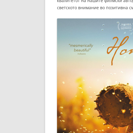
квалитетот на нашите филмски автор
светското внимание во позитивна с