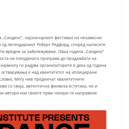
СП
Т
ХУ
 „Санденс“, најзначајниот фестивал на независни
н од легендарниот Роберт Редфорд, според написите
оти вредни за забележување. Оваа година „Санденс“
носта на понудената програма до продажбата на
најмногу ги радува организаторите е дека од година
е остварувања е над квантитетот на аплицирани
слови). Меѓу нив предничат квалитетните
ви со своја, автентична филмска естетика, но и
ни автори кои своите први чекори ги направиле