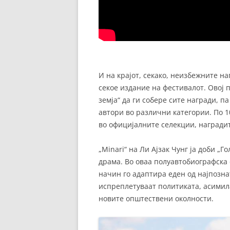
И на крајот, секако, неизбежните н
секое издание на фестивалот. Овој
земја“ да ги собере сите награди, 
автори во различни категории. По 
во официјалните селекции, награди
„Minari“ на Ли Ајзак Чунг ја доби „
драма. Во оваа полуавтобиографска
начин го адаптира еден од најпозна
испреплетуваат политиката, асимил
новите општествени околности.