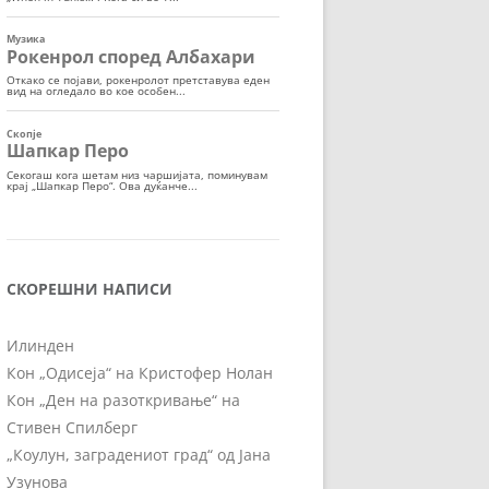
СКОРЕШНИ НАПИСИ
Илинден
Кон „Одисеја“ на Кристофер Нолан
Кон „Ден на разоткривање“ на
Стивен Спилберг
„Коулун, заградениот град“ од Јана
Узунова