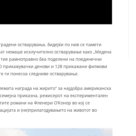
аградени остварувања, бидејќи по нив се памети
 пат немаше исклучително остварување како „Медена
па тие рамноправно беа поделени на поединечни
10 прикажувачки денови и 128 прикажани филмови
те ги понесоа следниве остварувања:
Големата награда на жирито“ за најдобра американска
 семејна приказна, режисерот на експериментален
тите романи на Фленери О’Конор во кој се
ацијата и (не)прилагодувањето на животот во