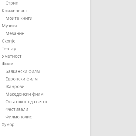
Стрип
Книжевност
Моите книги
Музика
Мезанин
Скопје
Театар
Уметност
Филм
Балкански филм
Европски филм
Жанрови
Македонски филм
Остатокот од светот
Фестивали
Филмополис
Хумор