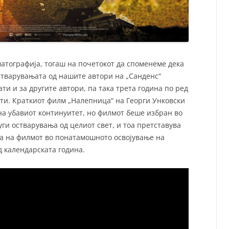
матографија, тогаш на почетокот да споменеме дека
стварувањата од нашите автори на „Санденс“
ти и за другите автори, па така трета година по ред
ти. Краткиот филм „Налепница“ на Георги Унковски
на убавиот континуитет, но филмот беше избран во
уги остварувања од целиот свет, и тоа претставува
та на филмот во понатамошното освојување на
д календарската година.