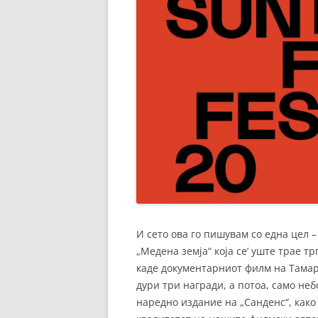
И сето ова го пишувам со една цел 
„Медена земја“ која се’ уште трае тр
каде документарниот филм на Тамар
дури три награди, а потоа, само неб
наредно издание на „Санденс“, како