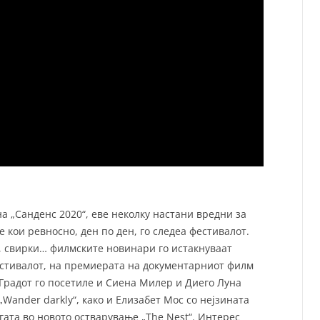
на „Санденс 2020“, еве неколку настани вредни за
 кои ревносно, ден по ден, го следеа фестивалот.
и, свирки… филмските новинари го истакнуваат
стивалот, на премиерата на документарниот филм
Градот го посетиле и Сиена Милер и Диего Луна
Wander darkly“, како и Елизабет Мос со нејзината
огата во новото остварување „The Nest“. Интерес