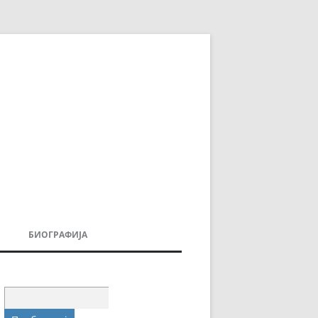
БИОГРАФИЈА
ДОВИ
МОИТЕ КНИГИ
УВАЊА
Пребарувај
за: