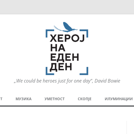
„We could be heroes just for one day“, David Bowie
Оди
на
Т
МУЗИКА
УМЕТНОСТ
СКОПЈЕ
ИЛУМИНАЦИИ
содржината
МЕЗАНИН
СТРИП
ГРА
ТЕАТАР
ПАТ