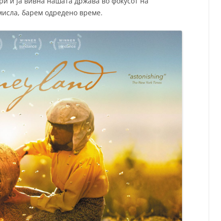
и и ја вивна нашата држава во фокусот на
мисла, барем одредено време.