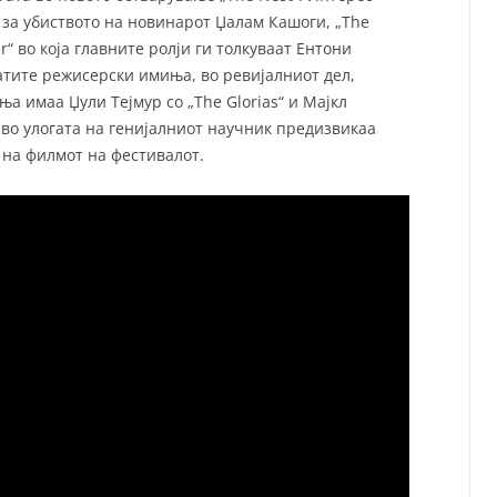
за убиството на новинарот Џалам Кашоги, „The
er“ во која главните ролји ги толкуваат Ентони
атите режисерски имиња, во ревијалниот дел,
а имаа Џули Тејмур со „The Glorias“ и Мајкл
к во улогата на генијалниот научник предизвикаа
на филмот на фестивалот.