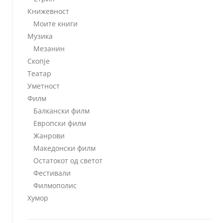
Книжевност
Моите книги
Музика
Мезанин
Скопје
Театар
Уметност
Филм
Балкански филм
Европски филм
Жанрови
Македонски филм
Остатокот од светот
Фестивали
Филмополис
Хумор