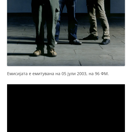
Емисијата е емитувана на 05 јули 2003, на 96 ФМ.