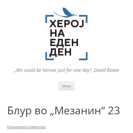
„We could be heroes just for one day“, David Bowie
Оди
Мени
на
содржината
Блур во „Мезанин“ 23
Напишете коментар