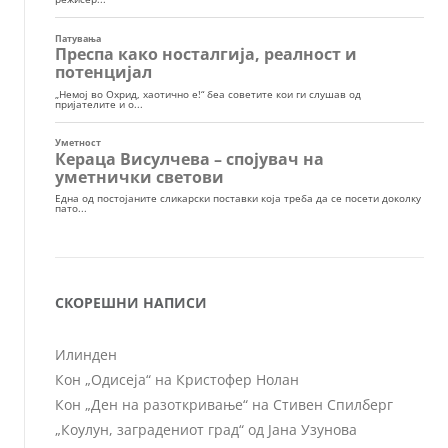
СКОРЕШНИ НАПИСИ
Илинден
Кон „Одисеја“ на Кристофер Нолан
Кон „Ден на разоткривање“ на Стивен Спилберг
„Коулун, заградениот град“ од Јана Узунова