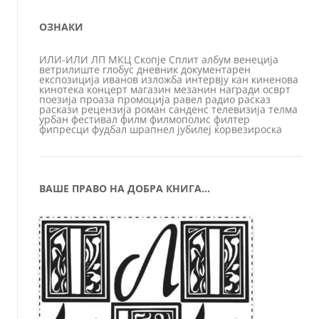
ОЗНАКИ
ИЛИ-ИЛИ
ЛП
МКЦ
Скопје
Сплит
албум
венеција
ветрилиште
глобус
дневник
документарен
експозиција
иванов
изложба
интервју
кан
киненова
кинотека
концерт
магазин
мезанин
награди
осврт
поезија
проаза
промоција
равел
радио
расказ
раскази
рецензија
роман
санденс
телевизија
телма
урбан
фестивал
филм
филмополис
филтер
фипресци
фудбал
шрапнел
јубилеј
ќорвезироска
ВАШЕ ПРАВО НА ДОБРА КНИГА…