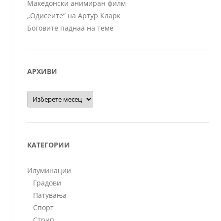
Македонски анимиран филм
„Одисеите“ на Артур Кларк
Боговите паднаа на теме
АРХИВИ
Архиви
КАТЕГОРИИ
Илуминации
Градови
Патувања
Спорт
Стрип