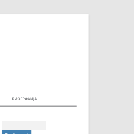
БИОГРАФИЈА
ДОВИ
МОИТЕ КНИГИ
УВАЊА
Пребарувај
за: