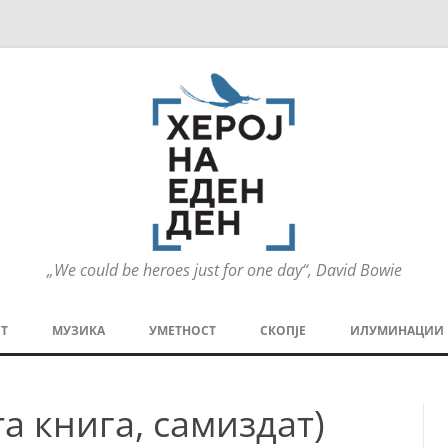
„We could be heroes just for one day“, David Bowie
Оди
на
Т
МУЗИКА
УМЕТНОСТ
СКОПЈЕ
ИЛУМИНАЦИИ
содржината
МЕЗАНИН
СТРИП
ГРА
а книга, самиздат)
ТЕАТАР
ПАТ