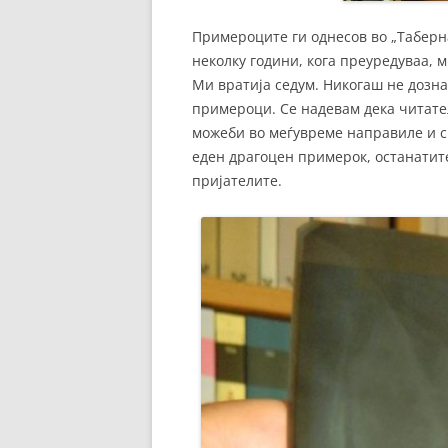
Примероците ги однесов во „Таберна
неколку години, кога преуредуваа, м
Ми вратија седум. Никогаш не дозн
примероци. Се надевам дека читате
можеби во меѓувреме направиле и св
еден драгоцен примерок, останатите
пријателите.