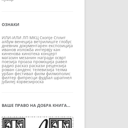
ОЗНАКИ
ИЛИ-ИЛИ
ЛП
МКЦ
Скопје
Сплит
албум
венеција
ветрилиште
глобус
дневник
документарен
експозиција
иванов
изложба
интервју
кан
киненова
кинотека
концерт
магазин
мезанин
награди
осврт
поезија
проаза
промоција
равел
радио
расказ
раскази
рецензија
роман
санденс
телевизија
телма
урбан
фестивал
филм
филмополис
филтер
фипресци
фудбал
шрапнел
јубилеј
ќорвезироска
ВАШЕ ПРАВО НА ДОБРА КНИГА…