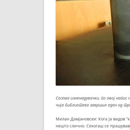
Сосема изненадувачки, по овој напис
чија библиотека завршил еден од три
Милан Дамјановски: Кога ја видов “
нешто слично. Секогаш се прашував 