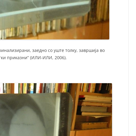
финализирани, заедно со уште толку, завршија во
тки приказни“ (ИЛИ-ИЛИ, 2006).