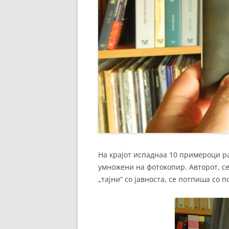
На крајот испаднаа 10 примероци р
умножени на фотокопир. Авторот, се
„тајни“ со јавноста, се потпиша со 