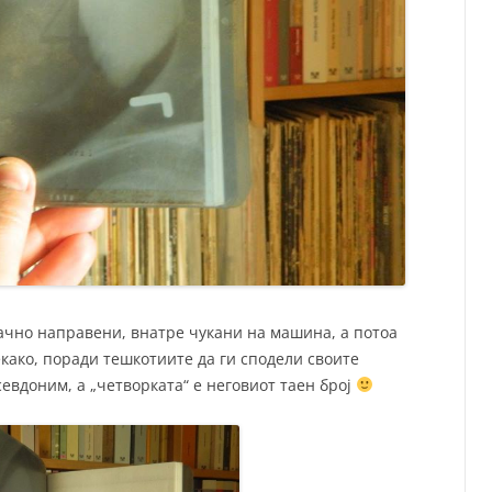
ачно направени, внатре чукани на ма
шина, а потоа
како, поради тешкотиите да ги сподели своите
псевдоним, a „четворката“ е неговиот таен број