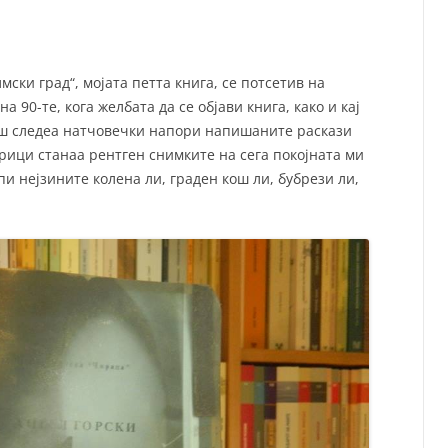
СП
Т
ХУ
ски град“, мојата петта книга, се потсетив на
 90-те, кога желбата да се објави книга, како и кај
гаш следеа натчовечки напори напишаните раскази
орици станаа рентген снимките на сега покојната ми
пи нејзините колена ли, граден кош ли, бубрези ли,