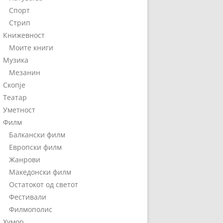
Спорт
Стрип
Книжевност
Моите книги
Музика
Мезанин
Скопје
Театар
Уметност
Филм
Балкански филм
Европски филм
Жанрови
Македонски филм
Остатокот од светот
Фестивали
Филмополис
Хумор