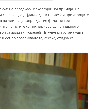
кул“ на продажба. Иако чудни, ги примија. По
и се јавија да дојдам и да ги повлечам примероците.
ав во чии раце завршија тие фамозни три
лите на истите се инспирираа од напишаното,
ои самиздати, којзнае!? На мене ми остана уште
 шест по повлекувањето, секако, отидоа кај