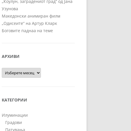
„Коулун, заградениот град“ од Јана
Узунова
Македонски анимиран филм
„Одисеите“ на Артур Кларк
Боговите паднаа на теме
АРХИВИ
Архиви
КАТЕГОРИИ
Илуминации
Градови
Патувања