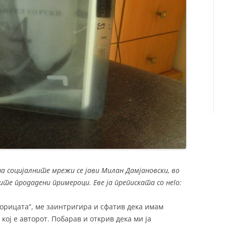
 на социјалните мрежи се јави Милан Дамјановски, во
те продадени примероци. Еве ја преписката со него:
корицата”, ме заинтригира и сфатив дека имам
кој е авторот. Побарав и открив дека ми ја