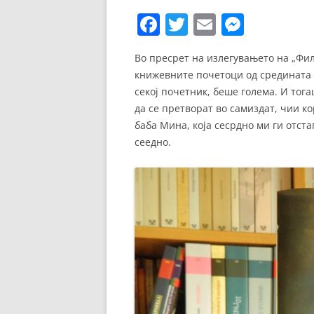
ЕВРОПСКИ ФИЛМ
F
T
E
M
ОСТАТОКОТ ОД СВЕТО
a
w
m
e
Во пресрет на излегувањето на „Филм
c
itt
ai
ss
ЖАНРОВИ
книжевните почетоци од средината на
e
er
l
e
секој почетник, беше голема. И то
ФЕСТИВАЛИ
b
n
да се претворат во самиздат, чии к
ФИЛМОПОЛИС
баба Мина, која сесрдно ми ги отста
o
g
сеедно.
o
er
k