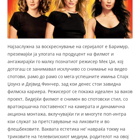
Најзаслужна за воскреснување на серијалот е Баримур,
преземајќи ја улогата на продуцент на филмот и
ангажирајќи го малку познатиот режисер Мек Џи, кој
дотогаш се занимавал исклучиво со снимање на видео
спотови, рамо до рамо со мега-успешните имиња Спајк
Џоунз и Дејвид Финчер, зад кои денес стои завидна
филмска кариера. Режисерот се покажа идеален за ваков
проект, бидејќи филмот е снимен во спотовски стил, со
вратокршачка поставеност на камерата и динамична
акциона монтажа, вклучувајќи ги и многуте поп-интра
кои служат за претставување на ликовите и во
флешбековите. Ваквата естетика не’ навраќа токму на
триковите на телевизискиот медиум, родителот на овој