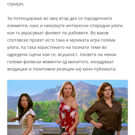
серијал.
За потенцирање во овој втор дел се пародичните
елементи, како и неколкуте интересни споредни улоги
кои го украсуваат филмот по рабовите. Во ваков
спотовски проект исто така и музиката игра голема
улога, па така користењето на познати теми во
одредени сцени кои се, всушност, посвета на некои
големи филмски моменти од минатото, изнудуваат
воздишки и позитивни реакции кај кино-публиката.