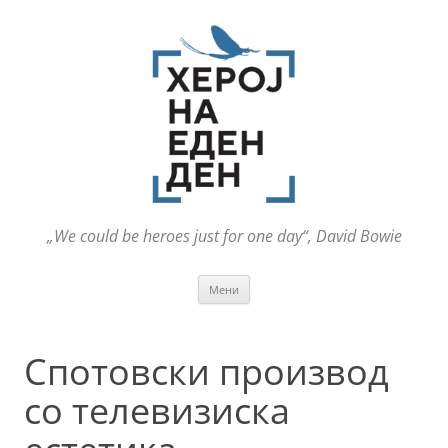
„We could be heroes just for one day“, David Bowie
Оди
Мени
на
содржината
Спотовски производ
со телевизиска