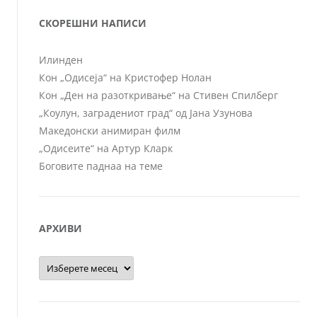
СКОРЕШНИ НАПИСИ
Илинден
Кон „Одисеја“ на Кристофер Нолан
Кон „Ден на разоткривање“ на Стивен Спилберг
„Коулун, заградениот град“ од Јана Узунова
Македонски анимиран филм
„Одисеите“ на Артур Кларк
Боговите паднаа на теме
АРХИВИ
Архиви