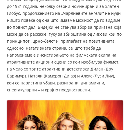
до 1981 година, неколку сезони номиниран и за Златен
Глобус, продолжението на „Чарлиевите ангели“ не нуди
ништо повеќе од она што имавме можност да го видиме
во првиот дел. Бидејќи не станува збор за приказна која
може да се раскаже, туку за збирштина од ликови кои по
принципот „црно-бело“ и’ припаѓаат на позитивната,
односно, негативната страна, се’ што треба да
напоменеме е инсистирањето на филмската екипа на
атрактивните акциони сцени со кои изобилува филмот,
на чело со трите атрактивни детективки Дилан (Дру
Баримур), Натали (Камерон Дијаз) и Алекс (Луси Лиу),
кои се навистина убави, разиграни, динамични,
спектакуларни – и крајно поедноставени.