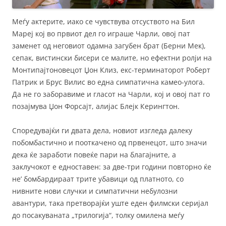
Меѓу актерите, иако се чувствува отсуството на Бил
Мареј кој во првиот дел го играше Чарли, овој пат
заменет од неговиот одамна загубен брат (Берни Мек),
сепак, вистински бисери се малите, но ефектни ролји на
Монтипајтоновецот Џон Клиз, екс-терминаторот Роберт
Патрик и Брус Вилис во една симпатична камео-улога.
Да не го заборавиме и гласот на Чарли, кој и овој пат го
позајмува Џон Форсајт, алијас Блејк Керингтон.
Споредувајќи ги двата дела, новиот изгледа далеку
побомбастично и пооткачено од првенецот, што значи
дека ќе заработи повеќе пари на благајните, а
заклучокот е едноставен: за две-три години повторно ќе
не’ бомбардираат трите убавици од платното, со
нивните нови случки и симпатични небулозни
авантури, така претворајќи уште еден филмски серијал
до посакуваната „трилогија“, толку омилена меѓу