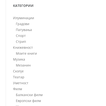
КАТЕГОРИИ
Илуминации
Градови
Патувања
Спорт
Стрип
Книжевност
Моите книги
Музика
Мезанин
Скопје
Театар
Уметност
Филм
Балкански филм
Европски филм