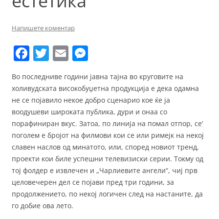
естетика
Напишете коментар
F
T
E
M
a
w
m
e
Во последниве години јавна тајна во круговите на
c
itt
ai
ss
холивудската високобуџетна продукција е дека одамна
e
er
l
e
не се појавило некое добро сценарио кое ќе ја
b
n
воодушеви широката публика, дури и онаа со
порафиниран вкус. Затоа, по линија на помал отпор, се’
o
g
поголем е бројот на филмови кои се или римејк на некој
o
er
славен наслов од минатото, или, според новиот тренд,
k
проекти кои биле успешни телевизиски серии. Токму од
тој фолдер е извлечен и „Чарлиевите ангели“, чиј прв
целовечерен дел се појави пред три години, за
продолжението, по некој логичен след на настаните, да
го добие ова лето.