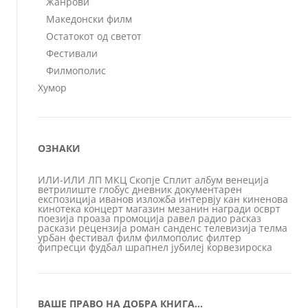
Жанрови
Македонски филм
Остатокот од светот
Фестивали
Филмополис
Хумор
ОЗНАКИ
ИЛИ-ИЛИ
ЛП
МКЦ
Скопје
Сплит
албум
венеција
ветрилиште
глобус
дневник
документарен
експозиција
иванов
изложба
интервју
кан
киненова
кинотека
концерт
магазин
мезанин
награди
осврт
поезија
проаза
промоција
равел
радио
расказ
раскази
рецензија
роман
санденс
телевизија
телма
урбан
фестивал
филм
филмополис
филтер
фипресци
фудбал
шрапнел
јубилеј
ќорвезироска
ВАШЕ ПРАВО НА ДОБРА КНИГА…