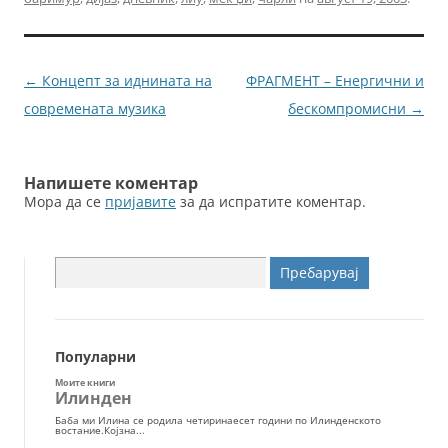
e
er
l
e
b
n
o
g
Навигација
←
Концепт за иднината на
ФРАГМЕНТ – Енергични и
o
er
за
современата музика
бескомпромисни
→
k
написи
Напишете коментар
Мора да се
пријавите
за да испратите коментар.
Пребарувај
за:
Популарни