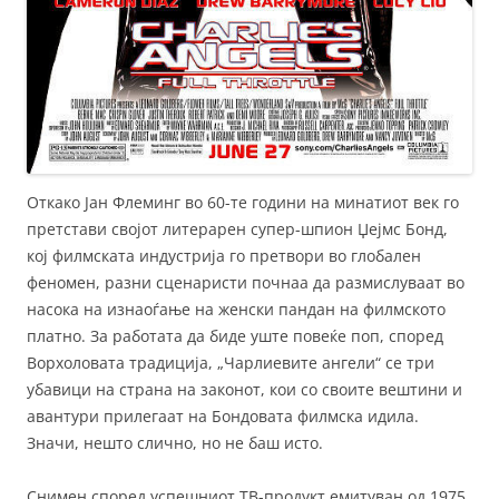
Откако Јан Флеминг во 60-те години на минатиот век го
претстави својот литерарен супер-шпион Џејмс Бонд,
кој филмската индустрија го претвори во глобален
феномен, разни сценаристи почнаа да размислуваат во
насока на изнаоѓање на женски пандан на филмското
платно. За работата да биде уште повеќе поп, според
Ворхоловата традиција, „Чарлиевите ангели“ се три
убавици на страна на законот, кои со своите вештини и
авантури прилегаат на Бондовата филмска идила.
Значи, нешто слично, но не баш исто.
Снимен според успешниот ТВ-продукт емитуван од 1975