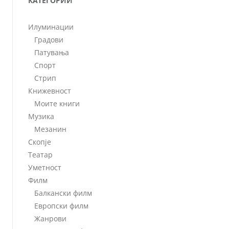
КАТЕГОРИИ
Илуминации
Градови
Патувања
Спорт
Стрип
Книжевност
Моите книги
Музика
Мезанин
Скопје
Театар
Уметност
Филм
Балкански филм
Европски филм
Жанрови