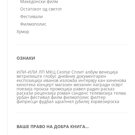
Македонски филм
Остатокот од светот
Фестивали
Филмополис
Хумор
ОЗНАКИ
ИЛИ-ИЛИ
ЛП
МКЦ
Скопје
Сплит
албум
венеција
ветрилиште
глобус
дневник
документарен
експозиција
иванов
изложба
интервју
кан
киненова
кинотека
концерт
магазин
мезанин
награди
осврт
поезија
проаза
промоција
равел
радио
расказ
раскази
рецензија
роман
санденс
телевизија
телма
урбан
фестивал
филм
филмополис
филтер
фипресци
фудбал
шрапнел
јубилеј
ќорвезироска
ВАШЕ ПРАВО НА ДОБРА КНИГА…