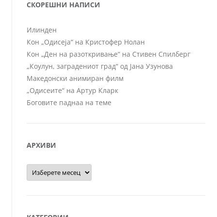
СКОРЕШНИ НАПИСИ
Илинден
Кон „Одисеја“ на Кристофер Нолан
Кон „Ден на разоткривање“ на Стивен Спилберг
„Коулун, заградениот град“ од Јана Узунова
Македонски анимиран филм
„Одисеите“ на Артур Кларк
Боговите паднаа на теме
АРХИВИ
Архиви