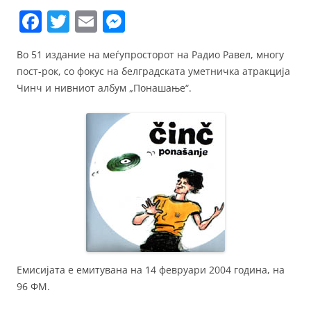
F
T
E
M
a
w
m
e
Во 51 издание на меѓупросторот на Радио Равел, многу
c
itt
ai
ss
пост-рок, со фокус на белградската уметничка атракција
e
er
l
e
Чинч и нивниот албум „Понашање“.
b
n
o
g
o
er
k
Емисијата е емитувана на 14 февруари 2004 година, на
96 ФМ.