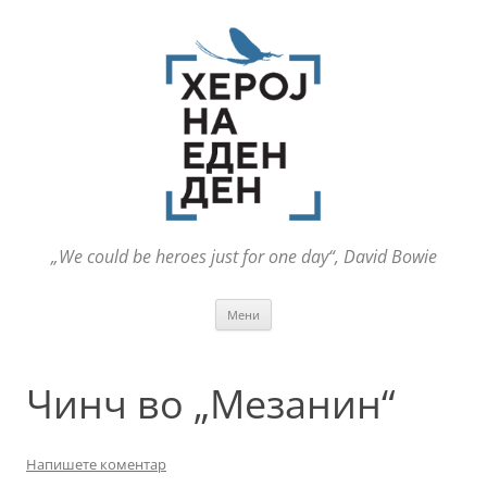
„We could be heroes just for one day“, David Bowie
Оди
Мени
на
содржината
Чинч во „Мезанин“
Напишете коментар