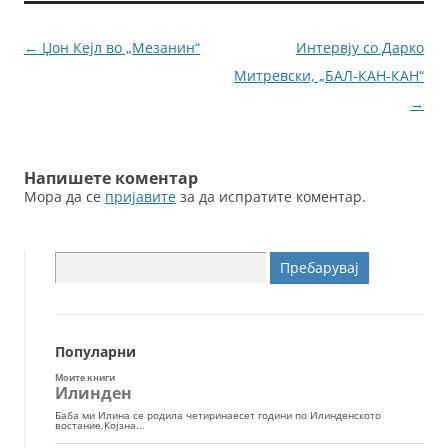
b
n
o
g
Навигација
←
Џон Кејл во „Мезанин“
Интервју со Дарко
o
er
за
Митревски, „БАЛ-КАН-КАН“
k
написи
→
Напишете коментар
Мора да се
пријавите
за да испратите коментар.
Пребарувај
за:
Популарни