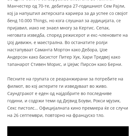
Манчестер од 70-те, дебитира 27-годишниот Сем Рајли,
кој ја напуштил актерската кариера за да успее со својот
бенд 10.000 Things, но кога слушнал за аудицијата, се
пријавил, иако не знаел многу за Кертис. Сепак,
неговата изведба, според режисерот и екс-членовите на
Џој дивижн, е маестрална. Во останатите ролји
настапуваат Саманта Мортон како Дебора, Џое
Андерсон како басистот Питер Хук, Хари Тредвеј како
тапанарот Стивен Морис, и Џејмс Пирсон како Берни.
Песните на групата се реаранжирани за потребите на
филмот, во кој актерите ги изведуваат во живо.
Саундтракот е еден од најдобрите во последниве
години, и содржи теми од Дејвид Боуви, Рокси мјузик,
Секс пистолс… Официјалната кино премиера ќе се случи
на 26 септември, повторно на француско тло.