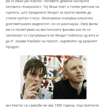
ум го имал Јан Кертис: неговите демони наспроти
неговата генијалност. Тој беше поет и голем уметник на
сцената, што придонесе бендот за кратко време да
стекне култен статус. Многумина очекуваа класичен
долгометражен видеоспот, но се разочараа. Овој филм
им го посветувам на вистинските фанови кои ќе се
запознаат со случувањата во бендот поблиску од кога и
да е“, изјави Корбијн на пресот, задоволен од крајниот
продукт.
Јан Кертис се самоуби во мај 1980 година, под притисок