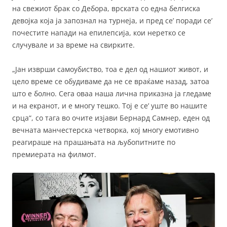
на свежиот брак со Дебора, врската со една белгиска
девојка која ја запознал на турнеја, и пред се’ поради се’
почестите напади на епилепсија, кои неретко се
случувале и за време на свирките.
„Јан изврши самоубиство, тоа е дел од нашиот живот, и
цело време се обудиваме да не се враќаме назад, затоа
што е болно. Сега оваа наша лична приказна ја гледаме
и на екранот, и е многу тешко. Тој е се’ уште во нашите
срца“, со тага во очите изјави Бернард Самнер, еден од
вечната манчестерска четворка, кој многу емотивно
реагираше на прашањата на љубопитните по
премиерата на филмот.