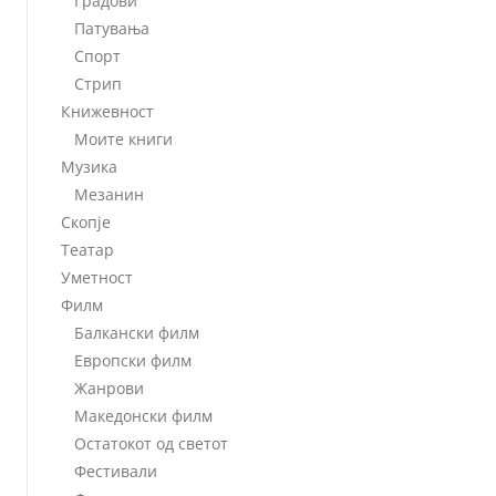
Градови
Патувања
Спорт
Стрип
Книжевност
Моите книги
Музика
Мезанин
Скопје
Театар
Уметност
Филм
Балкански филм
Европски филм
Жанрови
Македонски филм
Остатокот од светот
Фестивали