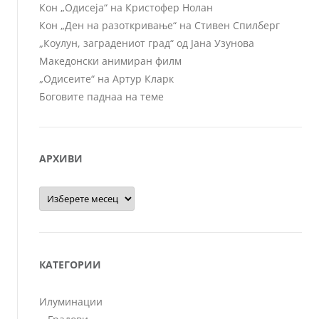
Кон „Одисеја“ на Кристофер Нолан
Кон „Ден на разоткривање“ на Стивен Спилберг
„Коулун, заградениот град“ од Јана Узунова
Македонски анимиран филм
„Одисеите“ на Артур Кларк
Боговите паднаа на теме
АРХИВИ
Архиви
КАТЕГОРИИ
Илуминации