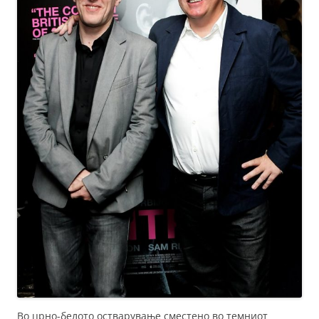
Во црно-белото остварување сместено во темниот