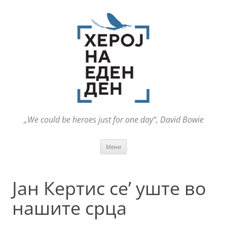
„We could be heroes just for one day“, David Bowie
Оди
Мени
на
содржината
Јан Кертис се’ уште во
нашите срца