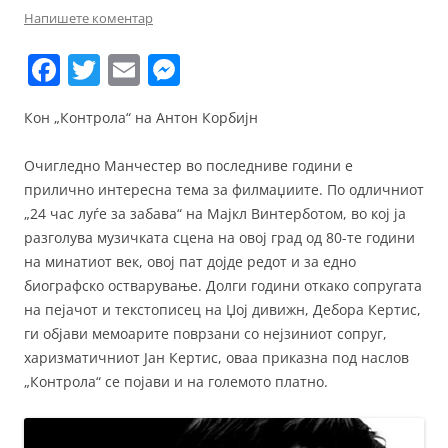
Напишете коментар
F
T
E
M
a
w
m
e
Кон „Контрола“ на Антон Корбијн
c
itt
ai
ss
e
er
l
e
Очигледно Манчестер во последниве години е
b
n
прилично интересна тема за филмаџиите. По одличниот
„24 час луѓе за забава“ на Мајкл Винтерботом, во кој ја
o
g
разголува музичката сцена на овој град од 80-те години
o
er
на минатиот век, овој пат дојде редот и за едно
k
биографско остварување. Долги години откако сопругата
на пејачот и текстописец на Џој дивижн, Дебора Кертис,
ги објави мемоарите поврзани со нејзиниот сопруг,
харизматичниот Јан Кертис, оваа приказна под наслов
„Контрола“ се појави и на големото платно.