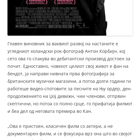
Главен виновник за ваквиот развој на настаните е
угледниот холандски рок-фотограф Антон Корбијн, кој
сето ова го спакува во дебитантски производ достоен за
почит. Едноставно, човекот целиот свој живот е фан на
бендот, ја направи нивната прва фотографија за
британските музички магазини, а потоа долги години ги
работеше видео-спотовите за песните на Њу ордер, ден-
продолжението на Џој дивижн, чии членови, отпрвин
скептични, но потоа со полно срце, го прифатија филмот
и беа дел од неговата премира во Кан.
„Ова е пристоен, класичен филм со актери, а не
документарен филм, и се фокусира врз она што во својот