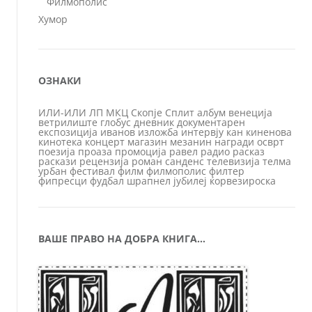
Филмополис
Хумор
ОЗНАКИ
ИЛИ-ИЛИ
ЛП
МКЦ
Скопје
Сплит
албум
венеција
ветрилиште
глобус
дневник
документарен
експозиција
иванов
изложба
интервју
кан
киненова
кинотека
концерт
магазин
мезанин
награди
осврт
поезија
проаза
промоција
равел
радио
расказ
раскази
рецензија
роман
санденс
телевизија
телма
урбан
фестивал
филм
филмополис
филтер
фипресци
фудбал
шрапнел
јубилеј
ќорвезироска
ВАШЕ ПРАВО НА ДОБРА КНИГА…