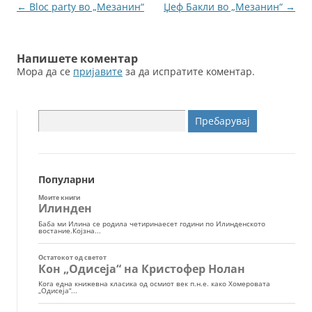
o
g
Навигација
←
Bloc party во „Мезанин“
Џеф Бакли во „Мезанин“
→
o
er
за
k
написи
Напишете коментар
Мора да се
пријавите
за да испратите коментар.
Пребарувај
за:
Популарни