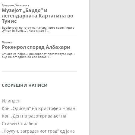
СКОРЕШНИ НАПИСИ
Илинден
Кон „Одисеја“ на Кристофер Нолан
Кон „Ден на разоткривање“ на
Стивен Спилберг
„Коулун, заградениот град“ од Јана