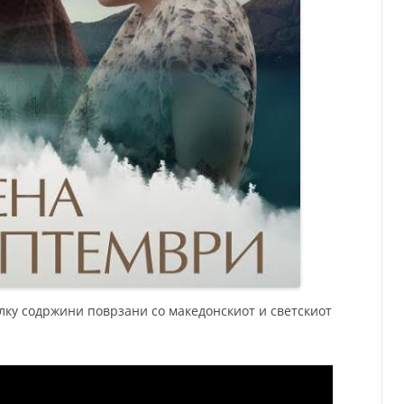
лку содржини поврзани со македонскиот и светскиот