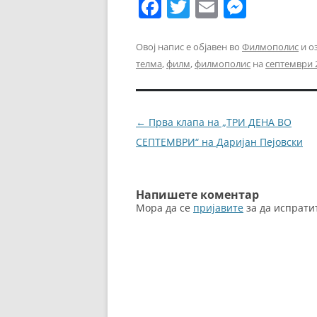
F
T
E
M
a
w
m
e
c
itt
ai
ss
Овој напис е објавен во
Филмополис
и о
телма
,
филм
,
филмополис
на
септември 2
e
er
l
e
b
n
o
g
Навигација
←
Прва клапа на „ТРИ ДЕНА ВО
o
er
за
СЕПТЕМВРИ“ на Даријан Пејовски
k
написи
Напишете коментар
Мора да се
пријавите
за да испрати