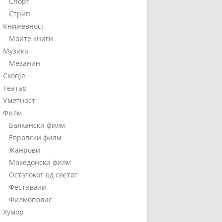
Спорт
Стрип
Книжевност
Моите книги
Музика
Мезанин
Скопје
Театар
Уметност
Филм
Балкански филм
Европски филм
Жанрови
Македонски филм
Остатокот од светот
Фестивали
Филмополис
Хумор