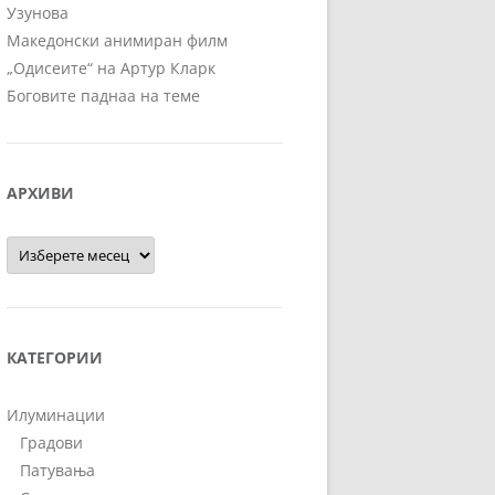
Узунова
Македонски анимиран филм
„Одисеите“ на Артур Кларк
Боговите паднаа на теме
АРХИВИ
Архиви
КАТЕГОРИИ
Илуминации
Градови
Патувања