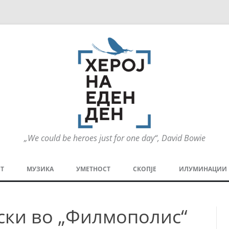
„We could be heroes just for one day“, David Bowie
Оди
на
Т
МУЗИКА
УМЕТНОСТ
СКОПЈЕ
ИЛУМИНАЦИИ
содржината
МЕЗАНИН
СТРИП
ГРА
ски во „Филмополис“
ТЕАТАР
ПАТ