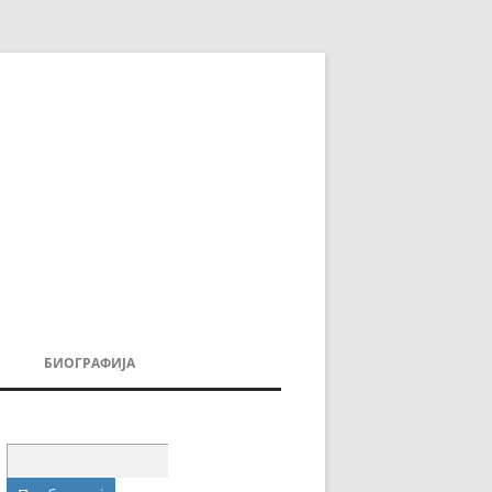
БИОГРАФИЈА
ДОВИ
МОИТЕ КНИГИ
УВАЊА
Пребарувај
за: