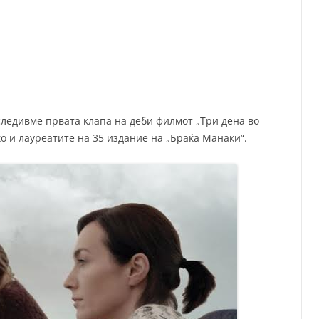
СП
Т
ХУ
следивме првата клапа на деби филмот „Три дена во
ко и лауреатите на 35 издание на „Браќа Манаки“.