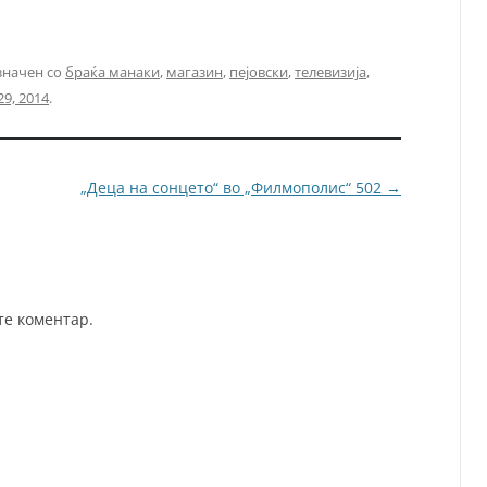
значен со
браќа манаки
,
магазин
,
пејовски
,
телевизија
,
9, 2014
.
„Деца на сонцето“ во „Филмополис“ 502
→
те коментар.