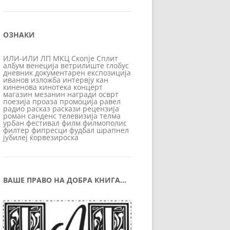
ОЗНАКИ
ИЛИ-ИЛИ
ЛП
МКЦ
Скопје
Сплит
албум
венеција
ветрилиште
глобус
дневник
документарен
експозиција
иванов
изложба
интервју
кан
киненова
кинотека
концерт
магазин
мезанин
награди
осврт
поезија
проаза
промоција
равел
радио
расказ
раскази
рецензија
роман
санденс
телевизија
телма
урбан
фестивал
филм
филмополис
филтер
фипресци
фудбал
шрапнел
јубилеј
ќорвезироска
ВАШЕ ПРАВО НА ДОБРА КНИГА…