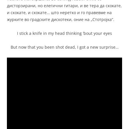
дисторзирани, но елегични гитари, и ве тера да скокате,
и скокате, и скокате… што неретко и го правевме на
журките во градските дискотеки, оние на „Стотројка“.
I stick a knife in my head thinking ’bout your eyes
But now that you been shot dead, I got a new surprise…