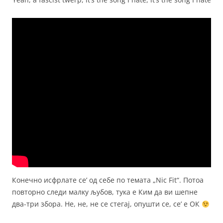
Конечно исфрлате се’ од себе по темата „Nic Fit“. Потоа
повторно следи малку љубов, тука е Ким да ви шепне
два-три збора. Не, не, не се стегај, опушти се, се’ е ОК