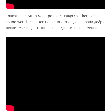
Топката ја спушта маестро Ли Раналдо со „Тheresa’s
sound world“. Човеков навистина знае да направи добри
песни. Мелодија, текст, крешендо… се’ си е на место.