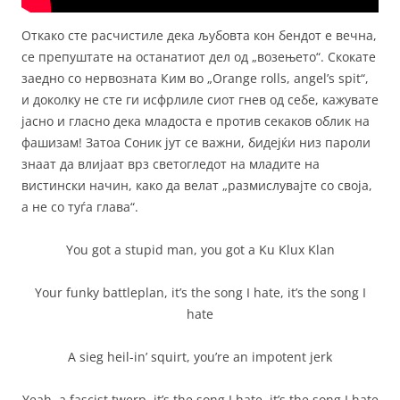
Откако сте расчистиле дека љубовта кон бендот е вечна,
се препуштате на останатиот дел од „возењето“. Скокате
заедно со нервозната Ким во „Orange rolls, angel’s spit“,
и доколку не сте ги исфрлиле сиот гнев од себе, кажувате
јасно и гласно дека младоста е против секаков облик на
фашизам! Затоа Соник јут се важни, бидејќи низ пароли
знаат да влијаат врз светогледот на младите на
вистински начин, како да велат „размислувајте со своја,
а не со туѓа глава“.
You got a stupid man, you got a Ku Klux Klan
Your funky battleplan, it’s the song I hate, it’s the song I
hate
A sieg heil-in’ squirt, you’re an impotent jerk
Yeah, a fascist twerp, it’s the song I hate, it’s the song I hate