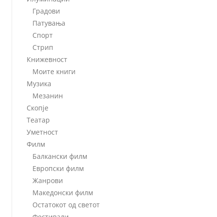
Градови
Патувања
Спорт
Стрип
Книжевност
Моите книги
Музика
Мезанин
Скопје
Театар
Уметност
Филм
Балкански филм
Европски филм
Жанрови
Македонски филм
Остатокот од светот
Фестивали