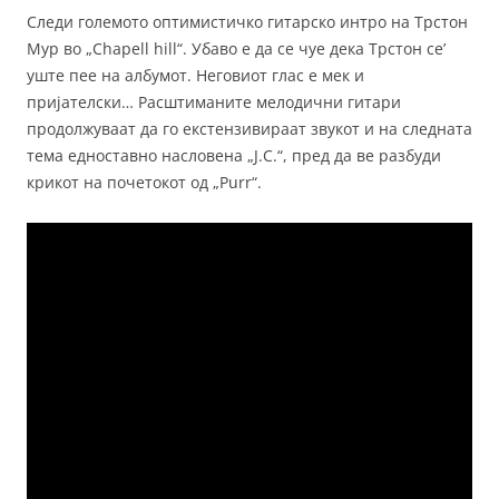
Следи големото оптимистичко гитарско интро на Трстон
Мур во „Chapell hill“. Убаво е да се чуе дека Трстон се’
уште пее на албумот. Неговиот глас е мек и
пријателски… Расштиманите мелодични гитари
продолжуваат да го екстензивираат звукот и на следната
тема едноставно насловена „J.C.“, пред да ве разбуди
крикот на почетокот од „Purr“.