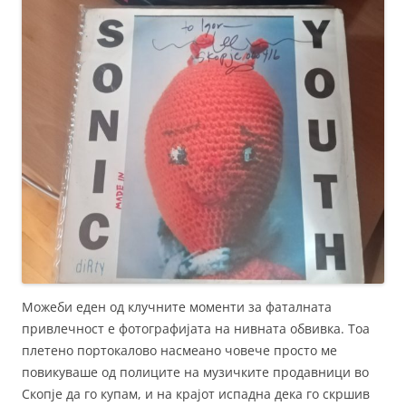
Можеби еден од клучните моменти за фаталната
привлечност е фотографијата на нивната обвивка. Тоа
плетено портокалово насмеано човече просто ме
повикуваше од полиците на музичките продавници во
Скопје да го купам, и на крајот испадна дека го скршив