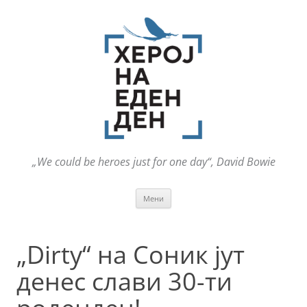
„We could be heroes just for one day“, David Bowie
Оди
Мени
на
содржината
„Dirty“ на Соник јут
денес слави 30-ти