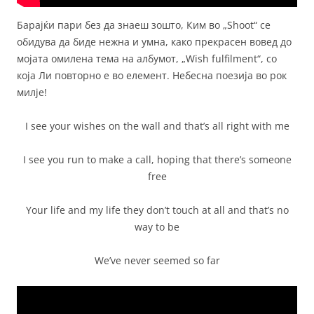
Барајќи пари без да знаеш зошто, Ким во „Shoot“ се
обидува да биде нежна и умна, како прекрасен вовед до
мојата омилена тема на албумот, „Wish fulfilment“, со
која Ли повторно е во елемент. Небесна поезија во рок
милје!
I see your wishes on the wall and that’s all right with me
I see you run to make a call, hoping that there’s someone
free
Your life and my life they don’t touch at all and that’s no
way to be
We’ve never seemed so far