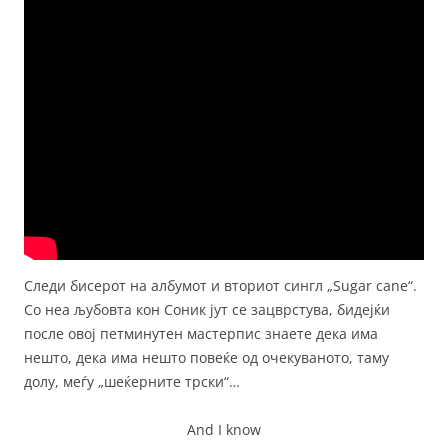
Следи бисерот на албумот и вториот сингл „Sugar cane“.
Со неа љубовта кон Соник јут се зацврстува, бидејќи
после овој петминутен мастерпис знаете дека има
нешто, дека има нешто повеќе од очекуваното, таму
долу, меѓу „шеќерните трски“…
And I know