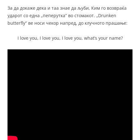
За да докаже дека и таа знае да љуби, Ким го возвраќа
ударот со една „пеперутка“ во стомакот. „Drunken
butterfly“ ве носи чекор напред, до клучното прашање:
I love you, I love you, I love you, what’s your name?