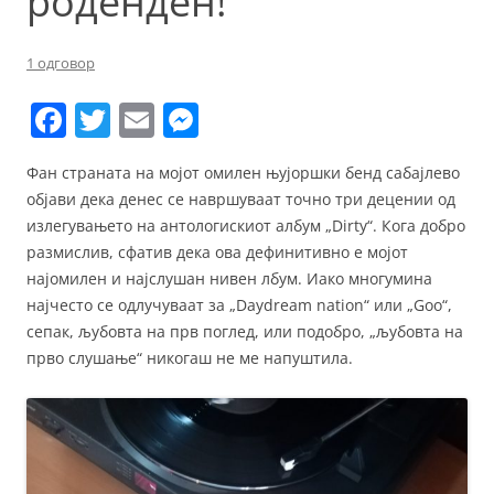
роденден!
1 одговор
F
T
E
M
a
w
m
e
Фан страната на мојот омилен њујоршки бенд сабајлево
c
itt
ai
ss
објави дека денес се навршуваат точно три децении од
e
er
l
e
излегувањето на антологискиот албум „Dirty“. Кога добро
b
n
размислив, сфатив дека ова дефинитивно е мојот
најомилен и најслушан нивен лбум. Иако многумина
o
g
најчесто се одлучуваат за „Daydream nation“ или „Goo“,
o
er
сепак, љубовта на прв поглед, или подобро, „љубовта на
k
прво слушање“ никогаш не ме напуштила.