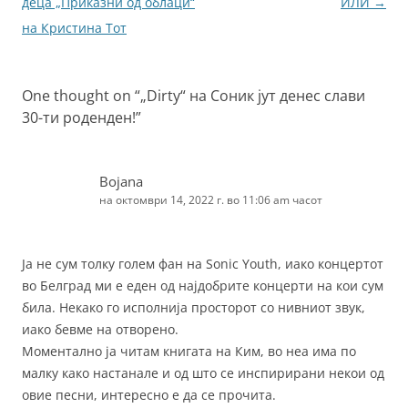
o
er
за
деца „Приказни од облаци“
ИЛИ
→
k
написи
на Кристина Тот
One thought on “
„Dirty“ на Соник јут денес слави
30-ти роденден!
”
Bojana
на октомври 14, 2022 г. во 11:06 am часот
Ја не сум толку голем фан на Sonic Youth, иако концертот
во Белград ми е еден од најдобрите концерти на кои сум
била. Некако го исполнија просторот со нивниот звук,
иако бевме на отворено.
Моментално ја читам книгата на Ким, во неа има по
малку како настанале и од што се инспирирани некои од
овие песни, интересно е да се прочита.