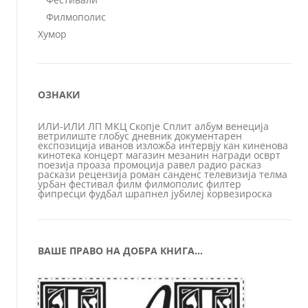
Филмополис
Хумор
ОЗНАКИ
ИЛИ-ИЛИ
ЛП
МКЦ
Скопје
Сплит
албум
венеција
ветрилиште
глобус
дневник
документарен
експозиција
иванов
изложба
интервју
кан
киненова
кинотека
концерт
магазин
мезанин
награди
осврт
поезија
проаза
промоција
равел
радио
расказ
раскази
рецензија
роман
санденс
телевизија
телма
урбан
фестивал
филм
филмополис
филтер
фипресци
фудбал
шрапнел
јубилеј
ќорвезироска
ВАШЕ ПРАВО НА ДОБРА КНИГА…