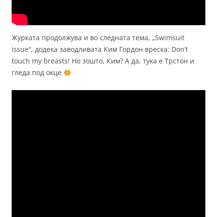
Журката продолжува и во следната тема, „Swimsuit
issue“, додека заводливата Ким Гордон вреска: Don’t
touch my breasts! Но зошто, Ким? А да, тука е Трстон и
гледа под окце