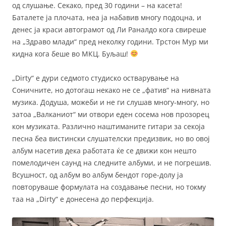
од слушање. Секако, пред 30 години – на касета!
Баталете ја плочата, неа ја набавив многу подоцна, и
денес ја краси автограмот од Ли Раналдо кога свиреше
на „Здраво млади“ пред неколку години. Трстон Мур ми
кидна кога беше во МКЦ. Буљаш!
„Dirty“ е дури седмото студиско остварување на
Соничните, но дотогаш некако не се „фатив“ на нивната
музика. Додуша, можеби и не ги слушав многу-многу, но
затоа „Валканиот“ ми отвори еден сосема нов прозорец
кон музиката. Различно наштиманите гитари за секоја
песна беа вистински слушателски предизвик, но во овој
албум насетив дека работата ќе се движи кон нешто
помелодичен саунд на следните албуми, и не погрешив.
Всушност, од албум во албум бендот горе-долу ја
повторуваше формулата на создавање песни, но токму
таа на „Dirty“ е донесена до перфекција.