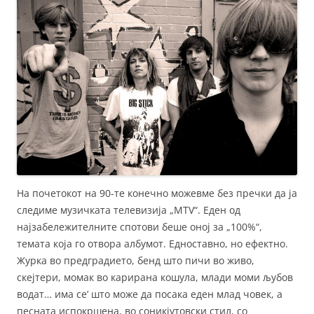
На почетокот на 90-те конечно можевме без пречки да ја
следиме музичката телевизија „MTV“. Еден од
најзабележителните спотови беше оној за „100%“,
темата која го отвора албумот. Едноставно, но ефектно.
Журка во предградието, бенд што пичи во живо,
скејтери, момак во карирана кошула, млади моми љубов
водат… има се’ што може да посака еден млад човек, а
песната испокршена, во соникјутовски стил, со