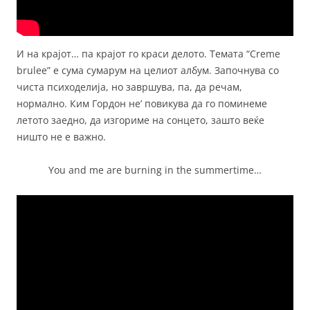
И на крајот… па крајот го краси делото. Темата “Creme
brulee” е сума сумарум на целиот албум. Започнува со
чиста психоделија, но завршува, па, да речам,
нормално. Ким Гордон не’ повикува да го поминеме
летото заедно, да изгориме на сонцето, зашто веќе
ништо не е важно.
You and me are burning in the summertime…