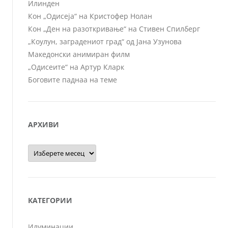
Илинден
Кон „Одисеја“ на Кристофер Нолан
Кон „Ден на разоткривање“ на Стивен Спилберг
„Коулун, заградениот град“ од Јана Узунова
Македонски анимиран филм
„Одисеите“ на Артур Кларк
Боговите паднаа на теме
АРХИВИ
Архиви
КАТЕГОРИИ
Илуминации