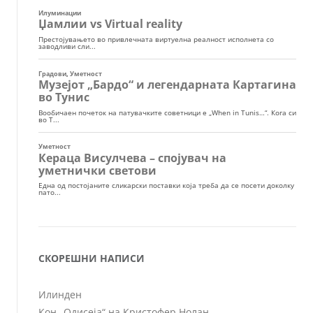
СКОРЕШНИ НАПИСИ
Илинден
Кон „Одисеја“ на Кристофер Нолан