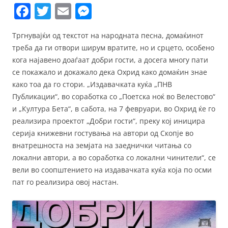
F
T
E
M
a
w
m
e
Тргнувајќи од текстот на народната песна, домаќинот
c
itt
ai
ss
треба да ги отвори ширум вратите, но и срцето, особено
e
er
l
e
кога најавено доаѓаат добри гости, а досега многу пати
b
n
се покажало и докажало дека Охрид како домаќин знае
како тоа да го стори. „Издавачката куќа „ПНВ
o
g
Публикации“, во соработка со „Поетска ноќ во Велестово“
o
er
и „Култура Бета“, в сабота, на 7 февруари, во Охрид ќе го
k
реализира проектот „Добри гости“, преку кој иницира
серија книжевни гостувања на автори од Скопје во
внатрешноста на земјата на заеднички читања со
локални автори, а во соработка со локални чинители“, се
вели во соопштението на издавачката куќа која по осми
пат го реализира овој настан.