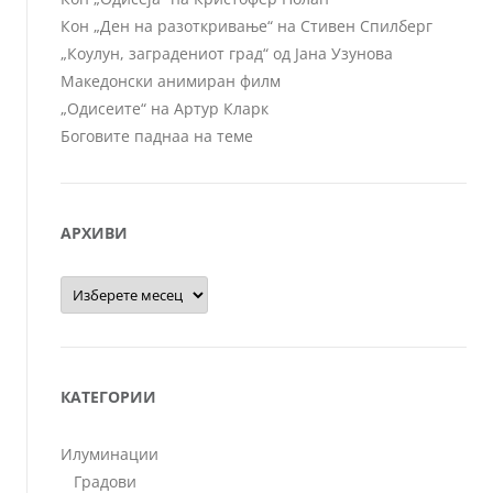
Кон „Ден на разоткривање“ на Стивен Спилберг
„Коулун, заградениот град“ од Јана Узунова
Македонски анимиран филм
„Одисеите“ на Артур Кларк
Боговите паднаа на теме
АРХИВИ
Архиви
КАТЕГОРИИ
Илуминации
Градови