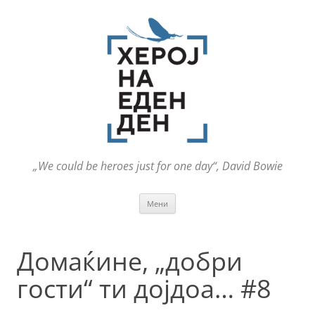
„We could be heroes just for one day“, David Bowie
Оди
Мени
на
содржината
Домаќине, „добри
гости“ ти дојдоа… #8