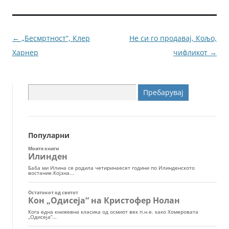
b
n
o
g
o
er
Навигација
←
„Бесмртност“, Клер
Не си го продавај, Кољо,
k
за
Харнер
чифликот
→
написи
Пребарувај
за:
Популарни