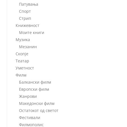
Патувања
Спорт
Стрип
Книжевност
Моите книги
Музика
Мезанин
Скопје
Театар
Уметност
Филм
Балкански филм
Европски филм
Жанрови
Македонски филм
Остатокот од светот
Фестивали
Филмополис