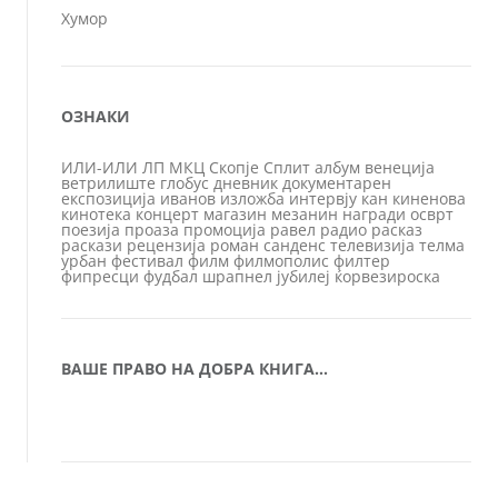
Хумор
ОЗНАКИ
ИЛИ-ИЛИ
ЛП
МКЦ
Скопје
Сплит
албум
венеција
ветрилиште
глобус
дневник
документарен
експозиција
иванов
изложба
интервју
кан
киненова
кинотека
концерт
магазин
мезанин
награди
осврт
поезија
проаза
промоција
равел
радио
расказ
раскази
рецензија
роман
санденс
телевизија
телма
урбан
фестивал
филм
филмополис
филтер
фипресци
фудбал
шрапнел
јубилеј
ќорвезироска
ВАШЕ ПРАВО НА ДОБРА КНИГА…