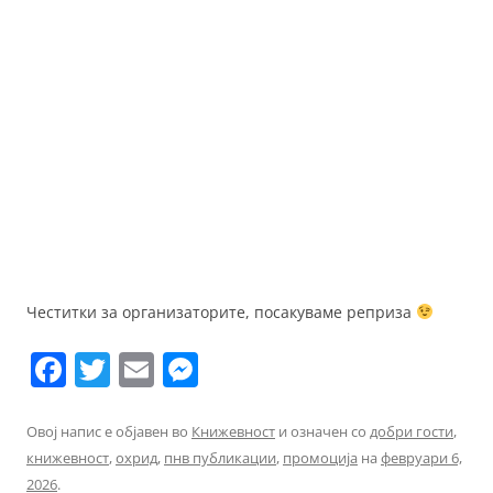
Честитки за организаторите, посакувамe реприза
F
T
E
M
a
w
m
e
c
itt
ai
ss
Овој напис е објавен во
Книжевност
и означен со
добри гости
,
книжевност
,
охрид
,
пнв публикации
,
промоција
на
февруари 6,
e
er
l
e
2026
.