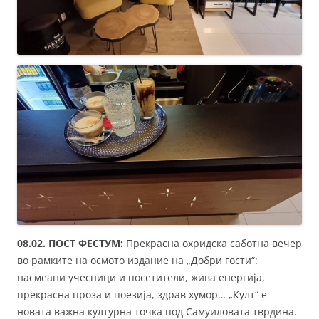
08.02. ПОСТ ФЕСТУМ:
Прекрасна охридска саботна вечер
во рамките на осмото издание на „Добри гости“:
насмеани учесници и посетители, жива енергија,
прекрасна проза и поезија, здрав хумор… „Култ“ е
новата важна културна точка под Самуиловата тврдина.