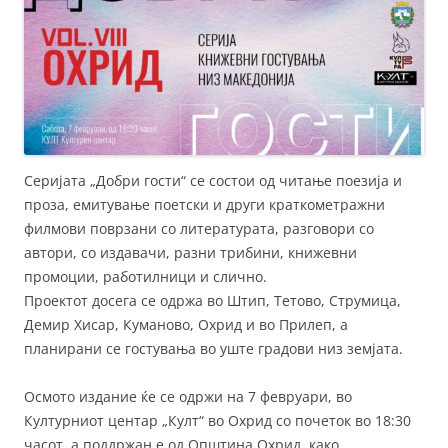
Серијата „Добри гости“ се состои од читање поезија и
проза, емитување поетски и други краткометражни
филмови поврзани со литературата, разговори со
автори, со издавачи, разни трибини, книжевни
промоции, работилници и слично.
Проектот досега се одржа во Штип, Тетово, Струмица,
Демир Хисар, Куманово, Охрид и во Прилеп, а
планирани се гостувања во уште градови низ земјата.
Осмото издание ќе се одржи на 7 февруари, во
Културниот центар „Култ“ во Охрид со почеток во 18:30
часот, а поддржан е од Општина Охрид, како