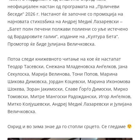
неофицијален настан од програмата на „Прличеви
беседи“ 2026 г. Настанот ќе започне со промоција на
најновата стихозбика на Андреј Медиќ Лазаревски ‒
„Багет полн печени полжави полиени со уље истечено
од Вардаровите галии“, издание на „Култура Бета“.
Промотор ќе биде Јулијана Величковска.
Потоа следи книжевното читање на кое ќе настапат
Теодор Тасевски, Снежана Младеновска Анѓелков, Јана
Секулоска, Марија Велинова, Тони Попов, Марина
Шикова Димовска, Јордан Коцевски, Марина Икономова
Шокева, Зоран Јакимоски, Славе Ѓорѓо Димоски, Мирко
Томовски, Митре Мангоски Радождански, Игор Анѓелков,
Митко Колјушевски, Андреј Медиќ Лазаревски и Јулијана
Величковска.
Охрид и во зима знае да го стопли срцето. Се гледаме