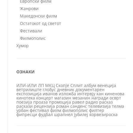
Европски филм
Жанрови
Македонски филм
Остатокот од светот
Фестивали
Филмополис
Хумор
ОЗНАКИ
ИЛИ-ИЛИ
ЛП
МКЦ
Скопје
Сплит
албум
венеција
ветрилиште
глобус
дневник
документарен
експозиција
иванов
изложба
интервју
кан
киненова
кинотека
концерт
магазин
мезанин
награди
осврт
поезија
проаза
промоција
равел
радио
расказ
раскази
рецензија
роман
санденс
телевизија
телма
урбан
фестивал
филм
филмополис
филтер
фипресци
фудбал
шрапнел
јубилеј
ќорвезироска