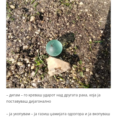
– дигам – го креваш ударот над другата рака, која ја
поставуваш дијагонално
– ја укопувам – ја газиш џамијата одозгора и ја вкопуваш