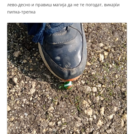
лево-десно и правиш магија да не те погодат, викајќи
пипка-трепка