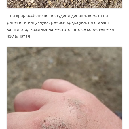
– на крај, особено во постудени денови, кожата на
рацете ти напукнува, речиси крвјосува, па ставаш
заштита од кожинка на местото, што се користеше за
жила/чатал