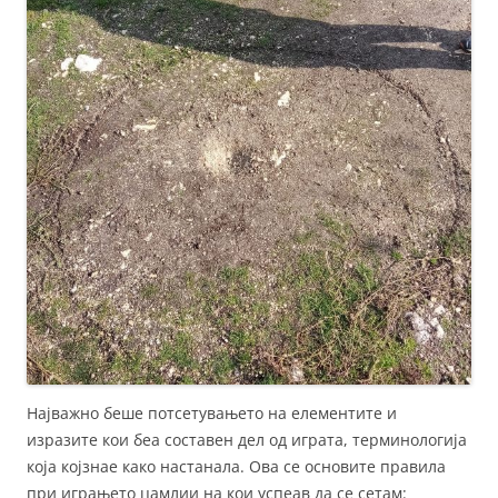
Најважно беше потсетувањето на елементите и
изразите кои беа составен дел од играта, терминологија
која којзнае како настанала. Ова се основите правила
при играњето џамлии на кои успеав да се сетам: