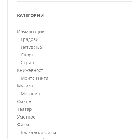
КАТЕГОРИИ
Илуминации
Градови
Патувања
Спорт
Стрип
Книжевност
Моите книги
Музика
Мезанин
Скопје
Театар
Уметност
Филм
Балкански филм