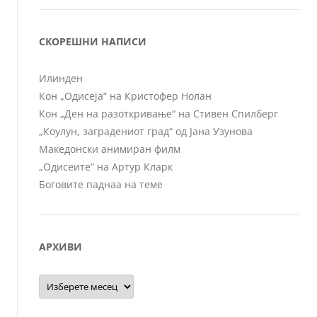
СКОРЕШНИ НАПИСИ
Илинден
Кон „Одисеја“ на Кристофер Нолан
Кон „Ден на разоткривање“ на Стивен Спилберг
„Коулун, заградениот град“ од Јана Узунова
Македонски анимиран филм
„Одисеите“ на Артур Кларк
Боговите паднаа на теме
АРХИВИ
Архиви