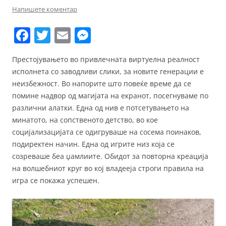
Напишете коментар
F
T
E
M
a
w
m
e
Престојувањето во привлечната виртуелна реалност
c
itt
ai
ss
исполнета со заводливи слики, за новите генерации е
e
er
l
e
неизбежност. Во напорите што повеќе време да се
b
n
помине надвор од магијата на екранот, посегнуваме по
различни алатки. Една од нив е потсетувањето на
o
g
минатото, на сопственото детство, во кое
o
er
социјализацијата се одигруваше на сосема поинаков,
k
подиректен начин. Една од игрите низ која се
созреваше беа џамлиите. Обидот за повторна креација
на волшебниот круг во кој владееја строги правила на
игра се покажа успешен.