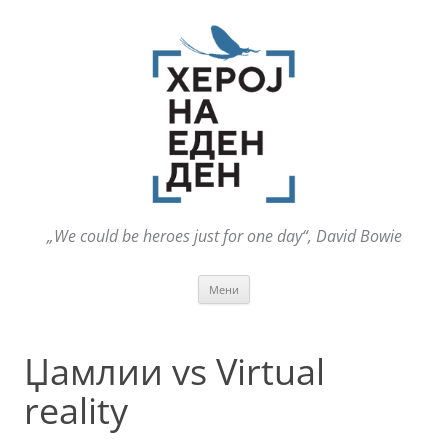
„We could be heroes just for one day“, David Bowie
Оди
Мени
на
содржината
Џамлии vs Virtual
reality