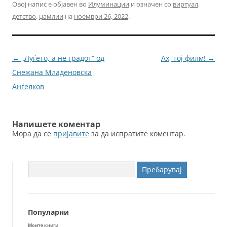
c
itt
ai
ss
Овој напис е објавен во
Илуминации
и означен со
виртуал
,
детство
,
џамлии
на
ноември 26, 2022
.
e
er
l
e
b
n
o
g
Навигација
←
„Луѓето, а не градот“ од
Ах, тој филм!
→
o
er
за
Снежана Младеновска
k
написи
Анѓелков
Напишете коментар
Мора да се
пријавите
за да испратите коментар.
Пребарувај
за:
Популарни