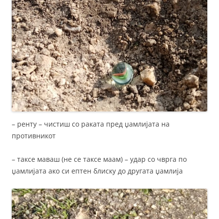
– ренту – чистиш со раката пред џамлијата на
противникот
– таксе маваш (не се таксе маам) – удар со чврга по
џамлијата ако си ептен блиску до другата џамлија