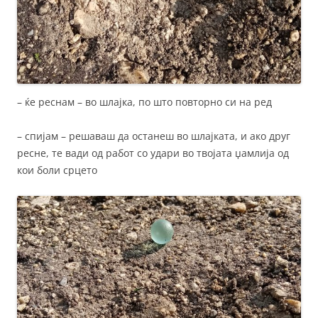
– ќе реснам – во шлајка, по што повторно си на ред
– спијам – решаваш да останеш во шлајката, и ако друг
ресне, те вади од работ со удари во твојата џамлија од
кои боли срцето