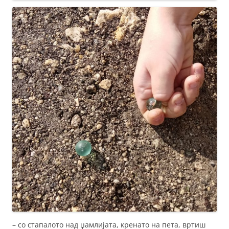
– со стапалото над џамлијата, кренато на пета, вртиш