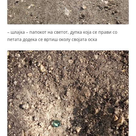
– шлајка – папокот на светот, дупка која се прави со
петата додека се вртиш околу својата оска