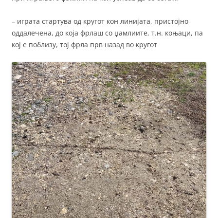
– играта стартува од кругот кон линијата, пристојно
оддалечена, до која фрлаш со џамлиите, т.н. коњаци, па
кој е поблизу, тој фрла прв назад во кругот