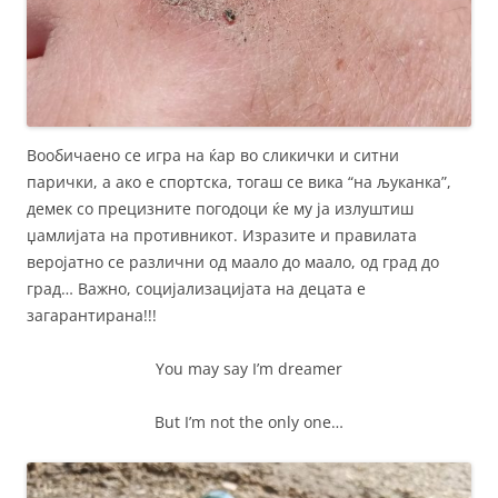
Вообичаено се игра на ќар во сликички и ситни
парички, а ако е спортска, тогаш се вика “на љуканка”,
демек со прецизните погодоци ќе му ја излуштиш
џамлијата на противникот. Изразите и правилата
веројатно се различни од маало до маало, од град до
град… Важно, социјализацијата на децата е
загарантирана!!!
You may say I’m dreamer
But I’m not the only one…