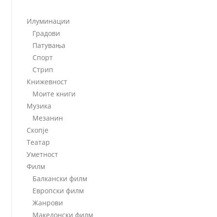
Илуминации
Градови
Патувања
Спорт
Стрип
Книжевност
Моите книги
Музика
Мезанин
Скопје
Театар
Уметност
Филм
Балкански филм
Европски филм
Жанрови
Македонски филм