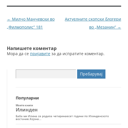
b
n
o
g
Навигација
←
Милчо Манчевски во
Актуелните скопски блогери
o
er
за
„Филмополис“ 181
во „Мезанин“
→
k
написи
Напишете коментар
Мора да се
пријавите
за да испратите коментар.
Пребарувај
за:
Популарни