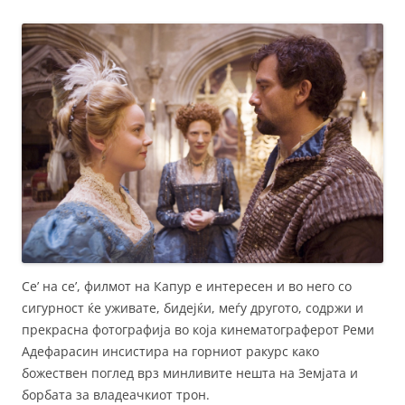
Се’ на се’, филмот на Капур е интересен и во него со
сигурност ќе уживате, бидејќи, меѓу другото, содржи и
прекрасна фотографија во која кинематограферот Реми
Адефарасин инсистира на горниот ракурс како
божествен поглед врз минливите нешта на Земјата и
борбата за владеачкиот трон.