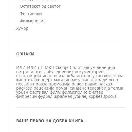
Остатокот од светот
Фестивали
Филмополис
Хумор
ОЗНАКИ
ИЛИ-ИЛИ
ЛП
МКЦ
Скопје
Сплит
албум
венеција
ветрилиште
глобус
дневник
документарен
експозиција
иванов
изложба
интервју
кан
киненова
кинотека
концерт
магазин
мезанин
награди
осврт
поезија
проаза
промоција
равел
радио
расказ
раскази
рецензија
роман
санденс
телевизија
телма
урбан
фестивал
филм
филмополис
филтер
фипресци
фудбал
шрапнел
јубилеј
ќорвезироска
ВАШЕ ПРАВО НА ДОБРА КНИГА…