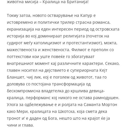
животна мисија – Кралица на Британија!
Токму затоа, новото остварување на Капур е
истовремено и политички трилер страсна романса,
екранизација на еден интересен период од островската
историја во кој доминираат религијата (почеток на
судирот меѓу католицизмот и протестантизмот), можта,
мажественоста и женственоста. Филмот е преполн со
поттекстови кои уште повеќе го збогатуваат
внатрешниот момент кај различните карактери. Секако,
главен носител на дејствието е супериорната Кејт
Бланшет, чиј лик, кој е поголем од животот, таа го
доловува со постојана трансформација од
бескомпромисна владетелка до кршлива девица-
кралица, перформанс кој никого не остава рамнодушен.
Улога за одбележување е и ролјата на Саманта Мортон
како Мери, кралицата на Шкотска, која смета дека
тронот и’ е даден од Бога, нешто што на крајот ќе ја
чини и глава.