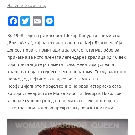
Напишете коментар
F
T
E
M
a
w
m
e
Во 1998 година режисерот Шекар Капур го сними епот
c
itt
ai
ss
„Елизабета“, кој на главната актерка Кејт Бланшет и’ ја
e
er
l
e
донесе првата номинација за Оскар. Станува збор за
b
n
приказна за истоимената легендарна кралица од 16 век,
која Британците ја паметат како жена која успеала
o
g
кралството да го однесе чекор понатаму. Токму златниот
o
er
период од нејзиното владеење е темата на
k
неофицијалното продолжение на оваа историска сага,
во која сценаристите Мајкл Хирст и Вилијам Николсон
успеале супериорно да го измиксаат сексот и војната,
сето тоа завиткано во прекрасни дворски костими.