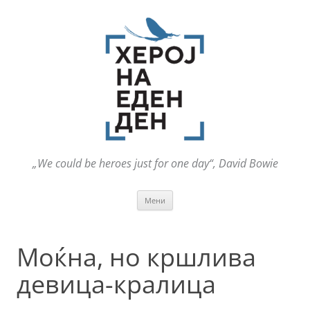
„We could be heroes just for one day“, David Bowie
Оди
Мени
на
содржината
Моќна, но кршлива
девица-кралица