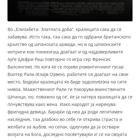
Во „Елизабета- Златната доба“, кралицата сака да се
забавува. Исто така, таа сака да го одбрани британското
кралство од шпанската армада, но и од шпионските
интриги кои понекогаш доаѓаат и од најдоверливите
луѓе (Џефри Раш повторно го игра сер Френсис
Валсингем). Но кога ќе се појави романтичниот гусар
Волтер Рали (Клајв Оувен), работите си доаѓаат на свое
место, бидејќи кралицата ќе биде задолол(е)на на сите
нивоа. Мажествениот Рали ги покорува воинствените
Шпанци, но, поважно од се’, ќе ја натера кралицата да се
почувствува како жена. Иако народот ја нарекува
фригидна девица, барајќи од неа да роди легитимен
наследник, таа длабоко во себе ги открива страста и
желбата за љубов, но сепак, одлучува да ја оствари
волјата на Бога, доследно посветувајќи и’ се на својата