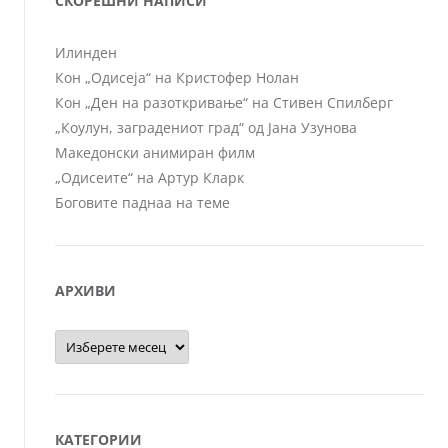
СКОРЕШНИ НАПИСИ
Илинден
Кон „Одисеја“ на Кристофер Нолан
Кон „Ден на разоткривање“ на Стивен Спилберг
„Коулун, заградениот град“ од Јана Узунова
Македонски анимиран филм
„Одисеите“ на Артур Кларк
Боговите паднаа на теме
АРХИВИ
Архиви
КАТЕГОРИИ