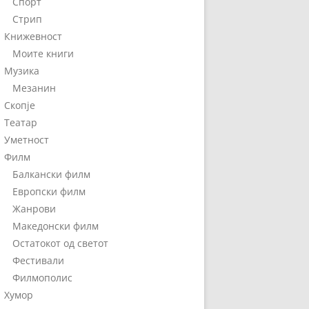
Спорт
Стрип
Книжевност
Моите книги
Музика
Мезанин
Скопје
Театар
Уметност
Филм
Балкански филм
Европски филм
Жанрови
Македонски филм
Остатокот од светот
Фестивали
Филмополис
Хумор