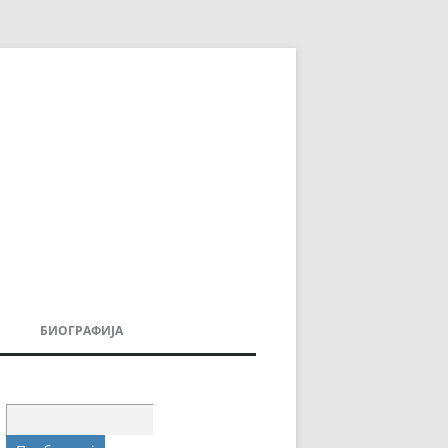
БИОГРАФИЈА
ДОВИ
МОИТЕ КНИГИ
УВАЊА
Пребарувај
за: