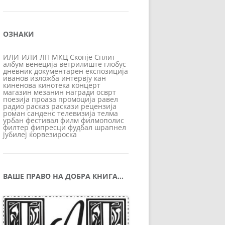
ОЗНАКИ
ИЛИ-ИЛИ
ЛП
МКЦ
Скопје
Сплит
албум
венеција
ветрилиште
глобус
дневник
документарен
експозиција
иванов
изложба
интервју
кан
киненова
кинотека
концерт
магазин
мезанин
награди
осврт
поезија
проаза
промоција
равел
радио
расказ
раскази
рецензија
роман
санденс
телевизија
телма
урбан
фестивал
филм
филмополис
филтер
фипресци
фудбал
шрапнел
јубилеј
ќорвезироска
ВАШЕ ПРАВО НА ДОБРА КНИГА…