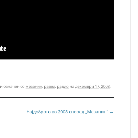
и означен со
мезанин
,
равел
,
радио
на
декември 17, 2008
.
Најдоброто во 2008 според „Мезанин“
→