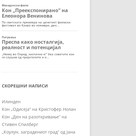
СКОРЕШНИ НАПИСИ
Илинден
Кон „Одисеја“ на Кристофер Нолан
Кон „Ден на разоткривање“ на
Стивен Спилберг
„Коулун, заградениот град“ од Јана