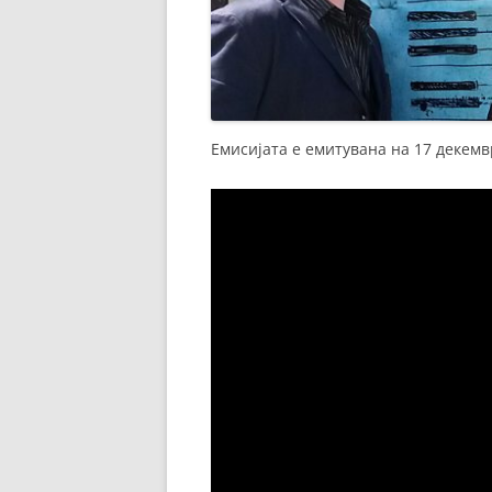
Eмисијата е емитувана на 17 декемв