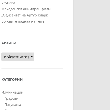
Узунова
Македонски анимиран филм
„Одисеите“ на Артур Кларк
Боговите паднаа на теме
АРХИВИ
Архиви
КАТЕГОРИИ
Илуминации
Градови
Патувања