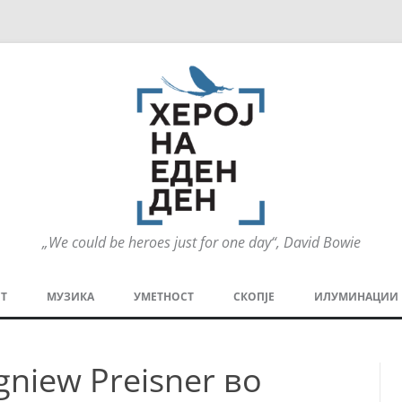
„We could be heroes just for one day“, David Bowie
Оди
на
Т
МУЗИКА
УМЕТНОСТ
СКОПЈЕ
ИЛУМИНАЦИИ
содржината
МЕЗАНИН
СТРИП
ГРА
igniew Preisner во
ТЕАТАР
ПАТ