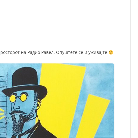
СП
Т
ХУ
росторот на Радио Равел. Опуштете се и уживајте