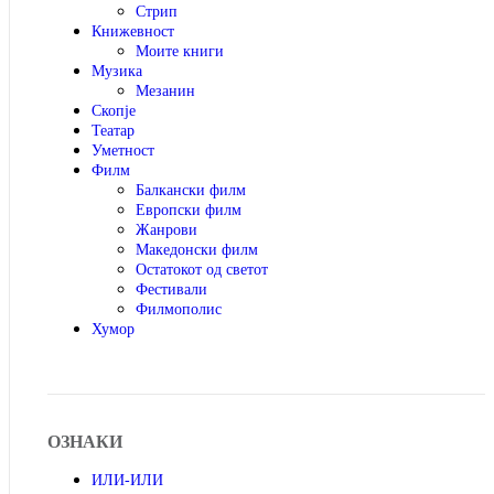
Стрип
Книжевност
Моите книги
Музика
Мезанин
Скопје
Театар
Уметност
Филм
Балкански филм
Европски филм
Жанрови
Македонски филм
Остатокот од светот
Фестивали
Филмополис
Хумор
ОЗНАКИ
ИЛИ-ИЛИ