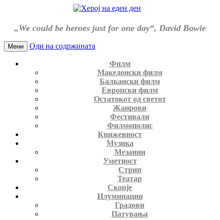
„We could be heroes just for one day“, David Bowie
Оди на содржината
Мени
Филм
Македонски филм
Балкански филм
Европски филм
Остатокот од светот
Жанрови
Фестивали
Филмополис
Книжевност
Музика
Мезанин
Уметност
Стрип
Театар
Скопје
Илуминации
Градови
Патувања