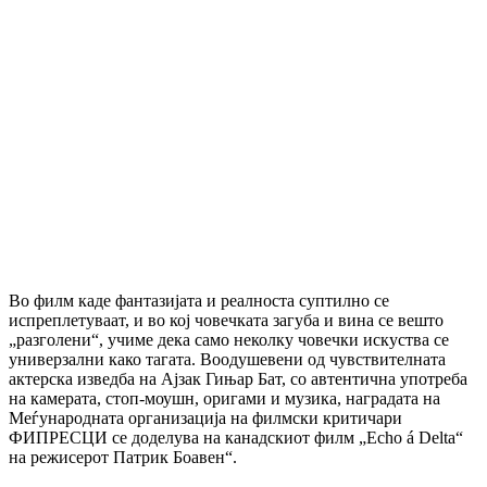
Во филм каде фантазијата и реалноста суптилно се
испреплетуваат, и во кој човечката загуба и вина се вешто
„разголени“, учиме дека само неколку човечки искуства се
универзални како тагата. Воодушевени од чувствителната
актерска изведба на Ајзак Гињар Бат, со автентична употреба
на камерата, стоп-моушн, ​​оригами и музика, наградата на
Меѓународната организација на филмски критичари
ФИПРЕСЦИ се доделува на канадскиот филм „Echo á Delta“
на режисерот Патрик Боавен“.