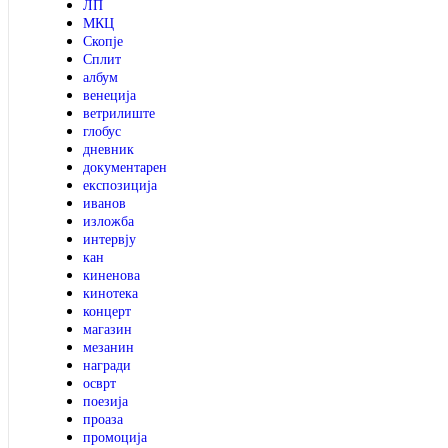
ЛП
МКЦ
Скопје
Сплит
албум
венеција
ветрилиште
глобус
дневник
документарен
експозиција
иванов
изложба
интервју
кан
киненова
кинотека
концерт
магазин
мезанин
награди
осврт
поезија
проаза
промоција