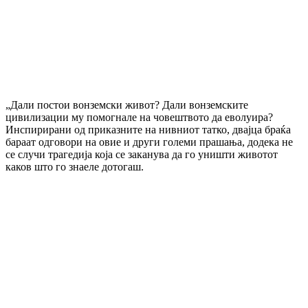
„Дали постои вонземски живот? Дали вонземските
цивилизации му помогнале на човештвото да еволуира?
Инспирирани од приказните на нивниот татко, двајца браќа
бараат одговори на овие и други големи прашања, додека не
се случи трагедија која се заканува да го уништи животот
каков што го знаеле дотогаш.