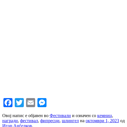
Facebook
Twitter
Email
Messenger
Овој напис е објавен во
Фестивали
и означен со
кемниц
,
награди
,
фестивал
,
фипресци
,
шлингел
на
октомври 1, 2023
од
Игор Анѓелков
.