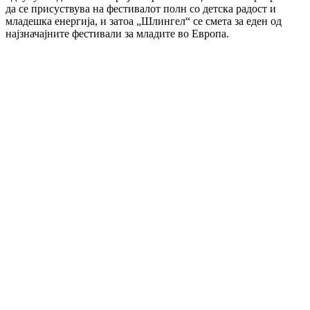
да се присуствува на фестивалот полн со детска радост и
младешка енергија, и затоа „Шлингел“ се смета за еден од
најзначајните фестивали за младите во Европа.