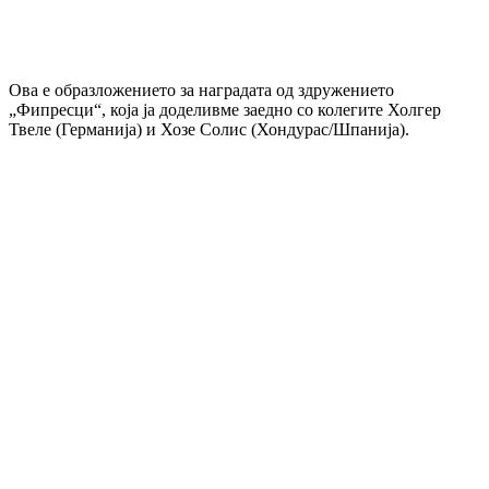
Ова е образложението за наградата од здружението
„Фипресци“, која ја доделивме заедно со колегите Холгер
Твеле (Германија) и Хозе Солис (Хондурас/Шпанија).