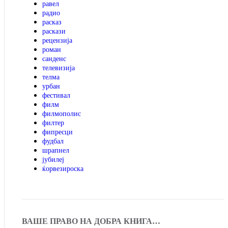
равел
радио
расказ
раскази
рецензија
роман
санденс
телевизија
телма
урбан
фестивал
филм
филмополис
филтер
фипресци
фудбал
шрапнел
јубилеј
ќорвезироска
ВАШЕ ПРАВО НА ДОБРА КНИГА…