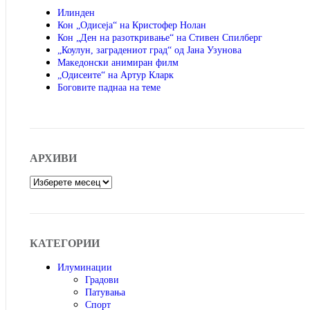
Илинден
Кон „Одисеја“ на Кристофер Нолан
Кон „Ден на разоткривање“ на Стивен Спилберг
„Коулун, заградениот град“ од Јана Узунова
Македонски анимиран филм
„Одисеите“ на Артур Кларк
Боговите паднаа на теме
АРХИВИ
Архиви
КАТЕГОРИИ
Илуминации
Градови
Патувања
Спорт