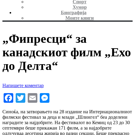
Спорт
Хумор
Биографија
Моите книги
„Фипресци“ за
канадскиот филм „Ехо
до Делта“
Напишете коментар
Facebook
Twitter
Email
Messenger
Синоќа, на затворањето на 28 издание на Интернационалниот
филмски фестивал за деца и млади „Шлингел“ беа доделени
наградите за најдобрите. На фестивалот во Кемиц од 23 до 30
септември беше прикажан 171 филм, а за најдобрите
одлучуваа десетина жирија во разни секции. Беше прекрасно