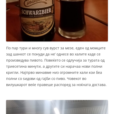
По пар тури и многу сув вурст за мезе, еден од момците
зад шанкот се понуди да не’ однесе во халите каде се
произведува пивото. Повеќето се одлучија за турата од
триесетина минути, а другите си нарачаа нови полни
кригли. Најпрво минавме низ огромните хали кои беа
полни со ѕидови од гајби со пиво. Човекот во
вилушкарот веќе правеше распоред за ноќната достава.