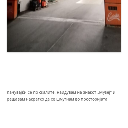
Качувајќи се по скалите, наидувам на знакот „Музеј“ и
решавам накратко да се шмугнам во просторијата.