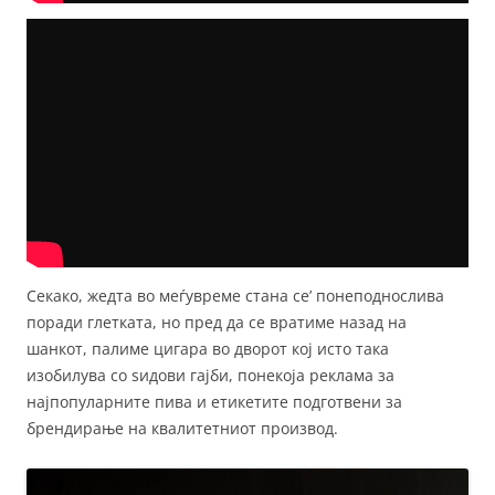
Секако, жедта во меѓувреме стана се’ понеподнослива
поради глетката, но пред да се вратиме назад на
шанкот, палиме цигара во дворот кој исто така
изобилува со ѕидови гајби, понекоја реклама за
најпопуларните пива и етикетите подготвени за
брендирање на квалитетниот производ.