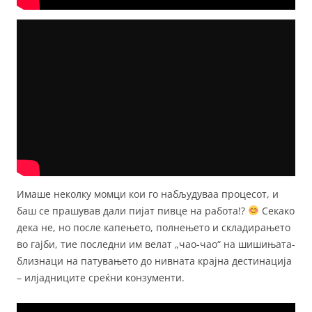
Имаше неколку момци кои го набљудуваа процесот, и
баш се прашував дали пијат пивце на работа!?
Секако
дека не, но после капењето, полнењето и складирањето
во гајби, тие последни им велат „чао-чао“ на шишињата-
близнаци на патувањето до нивната крајна дестинација
– илјадниците среќни конзументи.