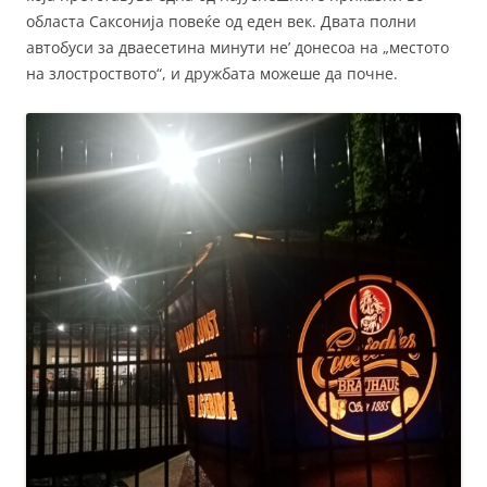
областа Саксонија повеќе од еден век. Двата полни
автобуси за дваесетина минути не’ донесоа на „местото
на злостроството“, и дружбата можеше да почне.