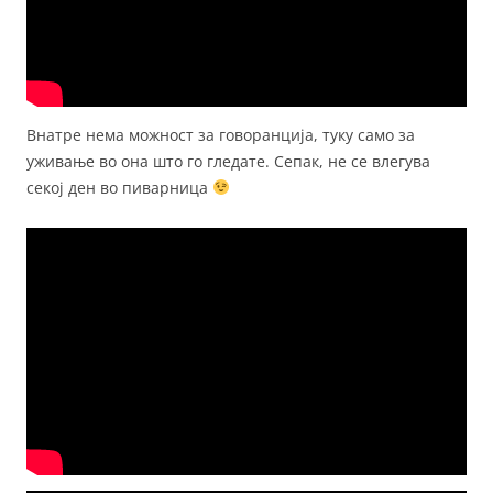
Внатре нема можност за говоранција, туку само за
уживање во она што го гледате. Сепак, не се влегува
секој ден во пиварница