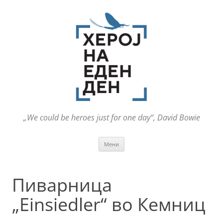
„We could be heroes just for one day“, David Bowie
Оди
Мени
на
содржината
Пиварница
„Einsiedler“ во Кемниц