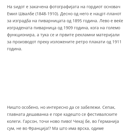
На ѕидот е закачена фотографијата на гордиот основач
Емил Швалбе (1848-1910). Десно од него е нацрт-планот
за изградба на пиварницата од 1895 година. Лево е веќе
изградената пиварница од 1909 година, кога на големо
функционира, а тука се и првите рекламни материјали
за производот преку изложените ретро плакати од 1911
година.
Ништо особено, но интересно да се забележи. Сепак,
главната дешаванка е горе кадешто се фестивалските
колеги. Гарсон, точи ново пиво! Чекај бе, во Германија
сум, не во Франција!? Ма што има врска, одиме