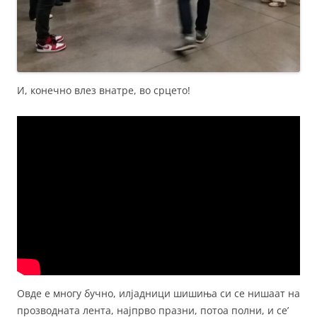
И, конечно влез внатре, во срцето!
Овде е многу бучно, илјадници шишиња си се нишаат на
прозводната лента, најпрво празни, потоа полни, и се’