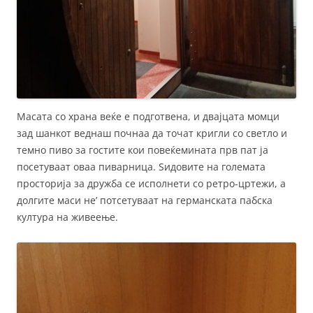
Масата со храна веќе е подготвена, и двајцата момци
зад шанкот веднаш почнаа да точат кригли со светло и
темно пиво за гостите кои повеќемината прв пат ја
посетуваат оваа пиварница. Ѕидовите на големата
просторија за дружба се исполнети со ретро-цртежи, а
долгите маси не’ потсетуваат на германската пабска
култура на живеење.