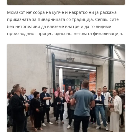
Момакот не’ собра на купче и накратко ни ја раскажа
приказната за пиварницата со традиција. Сепак, сите
беа нетрпеливи да влеземе внатре и да го видиме
производниот процес, односно, неговата финализација.