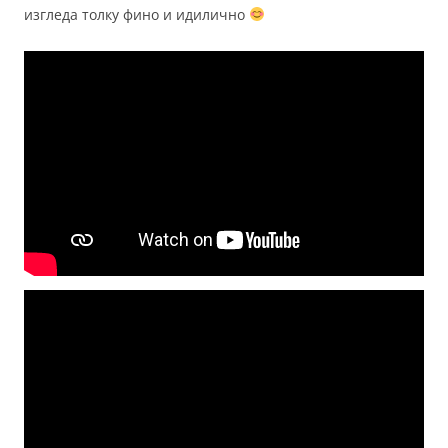
изгледа толку фино и идилично