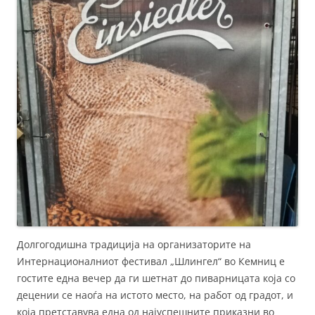
Долгогодишна традиција на организаторите на
Интернационалниот фестивал „Шлингел“ во Кемниц е
гостите една вечер да ги шетнат до пиварницата која со
децении се наоѓа на истото место, на работ од градот, и
која претставува една од најуспешните приказни во