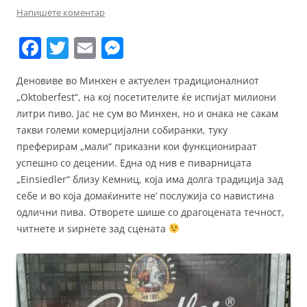
Напишете коментар
F
T
E
M
a
w
m
e
Деновиве во Минхен е актуелен традиционалниот
c
itt
ai
ss
„Oktoberfest“, на кој посетителите ќе испијат милиони
e
er
l
e
литри пиво. Јас не сум во Минхен, но и онака не сакам
b
n
такви големи комерцијални собиранки, туку
преферирам „мали“ приказни кои функционираат
o
g
успешно со децении. Една од нив е пиварницата
o
er
„Einsiedler“ близу Кемниц, која има долга традиција зад
k
себе и во која домаќините не’ послужија со навистина
одлични пива. Отворете шише со драгоцената течност,
читнете и ѕирнете зад сцената