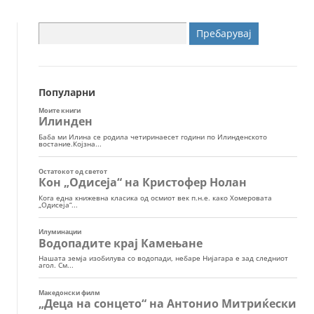
Пребарувај
за:
Популарни