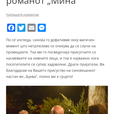
романот „Мина“
Напишете коментар
F
T
E
M
a
w
m
e
По се’ изгледа, синоќа го дофативме оној магичен
c
itt
ai
ss
момент што нетрпеливо се очекува да се случи на
e
er
l
e
промоциите. Тоа ми го посведочија присутните со
b
n
насмевките на нивните лица, и тоа е најважно: кога
посетителите се супер задоволни. Драги пријатели, Ви
o
g
благодарам на Вашето присуство на синоќешниот
o
er
настан во „Буква“, полно ми е срцето!
k