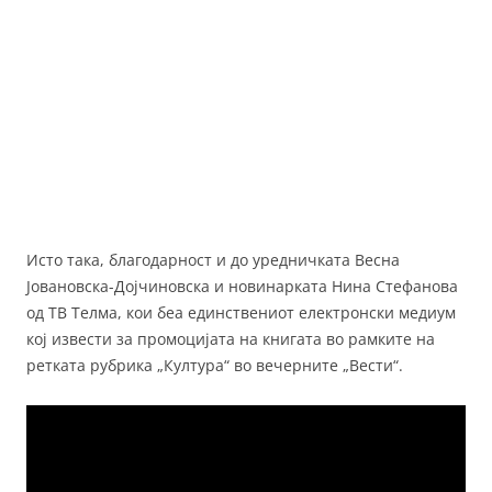
Исто така, благодарност и до уредничката Весна
Јовановска-Дојчиновска и новинарката Нина Стефанова
од ТВ Телма, кои беа единствениот електронски медиум
кој извести за промоцијата на книгата во рамките на
ретката рубрика „Култура“ во вечерните „Вести“.