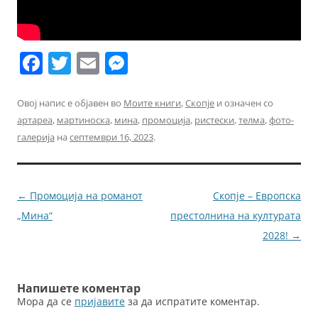
F
T
E
M
a
w
m
e
c
itt
ai
ss
Овој напис е објавен во
Моите книги
,
Скопје
и означен со
артареа
,
мартиноска
,
мина
,
промоција
,
ристески
,
телма
,
фото-
e
er
l
e
галерија
на
септември 16, 2023
.
b
n
o
g
o
er
Навигација
←
Промоција на романот
Скопје – Европска
k
за
„Мина“
престолнина на културата
написи
2028!
→
Напишете коментар
Мора да се
пријавите
за да испратите коментар.