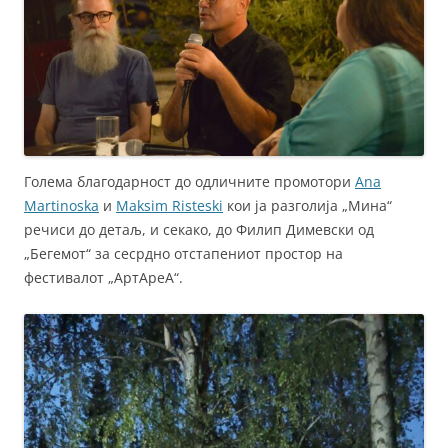
Голема благодарност до одличните промотори
Ana
Martinoska
и
Maksim Risteski
кои ја разголија „Мина“
речиси до детаљ, и секако, до Филип Димевски од
„Бегемот“ за сесрдно отстапениот простор на
фестивалот „АртАреА“.