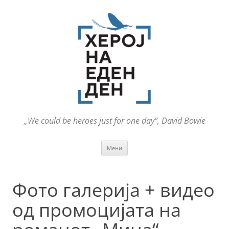
„We could be heroes just for one day“, David Bowie
Оди
Мени
на
содржината
Фото галерија + видео
од промоцијата на