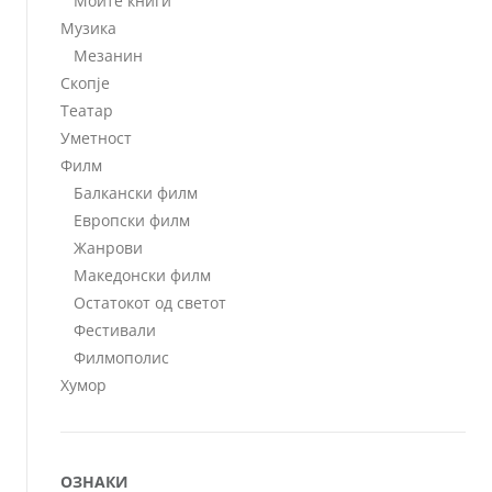
Моите книги
Музика
Мезанин
Скопје
Театар
Уметност
Филм
Балкански филм
Европски филм
Жанрови
Македонски филм
Остатокот од светот
Фестивали
Филмополис
Хумор
ОЗНАКИ