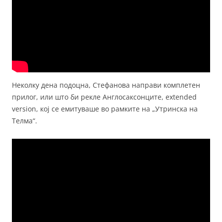
Неколку дена подоцна, Стефанова направи комплетен
прилог, или што би рекле Англосаксонците, extended
version, кој се емитуваше во рамките на „Утринска на
Телма“.