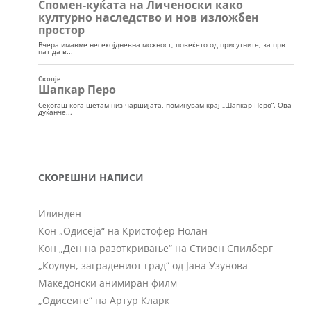
СКОРЕШНИ НАПИСИ
Илинден
Кон „Одисеја“ на Кристофер Нолан
Кон „Ден на разоткривање“ на Стивен Спилберг
„Коулун, заградениот град“ од Јана Узунова
Македонски анимиран филм
„Одисеите“ на Артур Кларк