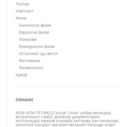
Театар
Уметност
Филм
Балкански филм
Европски филм
Жанрови
Македонски филм
Остатокот од светот
Фестивали
Филмополис
Хумор
ОЗНАКИ
ИЛИ-ИЛИ
ЛП
МКЦ
Скопје
Сплит
албум
венеција
ветрилиште
глобус
дневник
документарен
експозиција
иванов
изложба
интервју
кан
киненова
кинотека
концерт
магазин
мезанин
награди
осврт