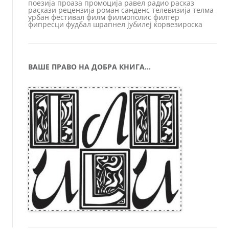
поезија
проаза
промоција
равел
радио
расказ
раскази
рецензија
роман
санденс
телевизија
телма
урбан
фестивал
филм
филмополис
филтер
фипресци
фудбал
шрапнел
јубилеј
ќорвезироска
ВАШЕ ПРАВО НА ДОБРА КНИГА…