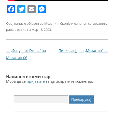
F
T
E
M
a
w
m
e
c
itt
ai
ss
Овој напис е објавен во
Мезанин
,
Скопје
и означен со
мезанин
,
равел
,
радио
на
март 8, 2003
.
e
er
l
e
b
n
o
g
Навигација
←
„Songs for Drella“ во
Пинк Флојд во „Мезанин“
→
o
er
за
Мезанин 06
k
написи
Напишете коментар
Мора да се
пријавите
за да испратите коментар.
Пребарувај
за: