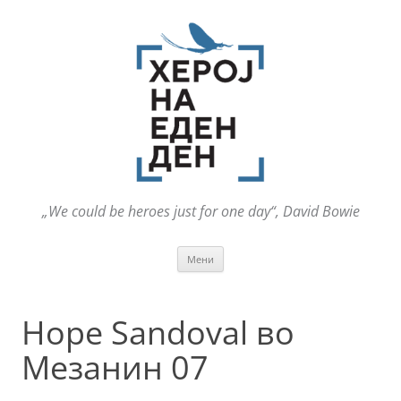
„We could be heroes just for one day“, David Bowie
Оди
Мени
на
содржината
Hope Sandoval во
Мезанин 07