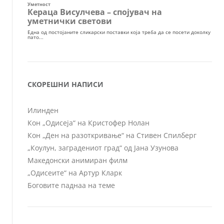
СКОРЕШНИ НАПИСИ
Илинден
Кон „Одисеја“ на Кристофер Нолан
Кон „Ден на разоткривање“ на Стивен Спилберг
„Коулун, заградениот град“ од Јана Узунова
Македонски анимиран филм
„Одисеите“ на Артур Кларк
Боговите паднаа на теме