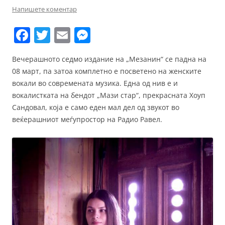
Напишете коментар
F
T
E
M
a
w
m
e
Вечерашното седмо издание на „Мезанин“ се падна на
c
itt
ai
ss
08 март, па затоа комплетно е посветено на женските
e
er
l
e
вокали во современата музика. Една од нив е и
b
n
вокалистката на бендот „Мази стар“, прекрасната Хоуп
Сандовал, која е само еден мал дел од звукот во
o
g
веќерашниот меѓупростор на Радио Равел.
o
er
k