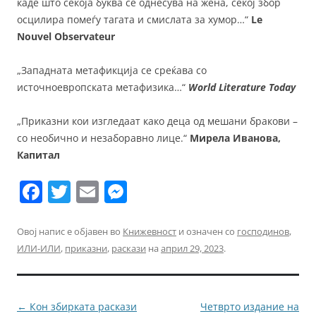
каде што секоја буква се однесува на жена, секој збор
осцилира помеѓу тагата и смислата за хумор…“
Le
Nouvel Observateur
„Западната метафикција се среќава со
источноевропската метафизика…“
World Literature Today
„Приказни кои изгледаат како деца од мешани бракови –
со необично и незаборавно лице.“
Мирела Иванова,
Капитал
F
T
E
M
a
w
m
e
c
itt
ai
ss
Овој напис е објавен во
Книжевност
и означен со
господинов
,
ИЛИ-ИЛИ
,
приказни
,
раскази
на
април 29, 2023
.
e
er
l
e
b
n
o
g
Навигација
←
Кон збирката раскази
Четврто издание на