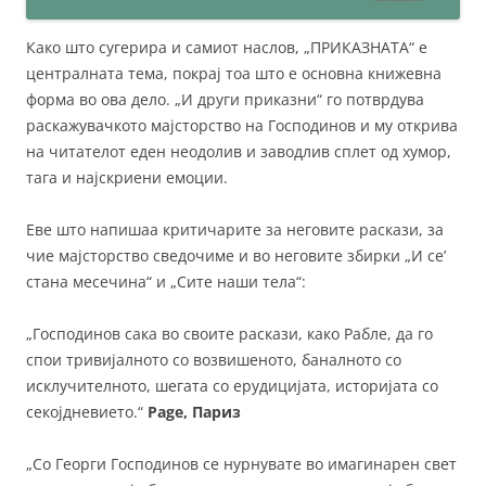
Како што сугерира и самиот наслов, „ПРИКАЗНАТА“ е
централната тема, покрај тоа што е основна книжевна
форма во ова дело. „И други приказни“ го потврдува
раскажувачкото мајсторство на Господинов и му открива
на читателот еден неодолив и заводлив сплет од хумор,
тага и најскриени емоции.
Еве што напишаа критичарите за неговите раскази, за
чие мајсторство сведочиме и во неговите збирки „И се’
стана месечина“ и „Сите наши тела“:
„Господинов сака во своите раскази, како Рабле, да го
спои тривијалното со возвишеното, баналното со
исклучителното, шегата со ерудицијата, историјата со
секојдневието.“
Page, Париз
„Со Георги Господинов се нурнувате во имагинарен свет