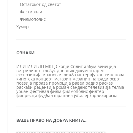
Остатокот од светот
Фестивали
Филмополис
Хумор
ОЗНАКИ
ИЛИ-ИЛИ
ЛП
МКЦ
Скопје
Сплит
албум
венеција
ветрилиште
глобус
дневник
документарен
експозиција
иванов
изложба
интервју
кан
киненова
кинотека
концерт
магазин
мезанин
награди
осврт
поезија
проаза
промоција
равел
радио
расказ
раскази
рецензија
роман
санденс
телевизија
телма
урбан
фестивал
филм
филмополис
филтер
фипресци
фудбал
шрапнел
јубилеј
ќорвезироска
ВАШЕ ПРАВО НА ДОБРА КНИГА…