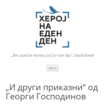
„We could be heroes just for one day“, David Bowie
Оди
Мени
на
содржината
„И други приказни“ од
Георги Господинов