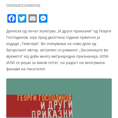
Напишете коментар
F
T
E
M
a
w
m
e
Денеска од печат излегува „И други приказни“ од Георги
c
itt
ai
ss
Господинов, која пред десетина години првично ја
e
er
l
e
издаде „Темплум“. Во очекување на ново дело од
b
n
бугарскиот автор, актуелен со романот „Засолниште во
времето“ кој доби многу меѓународни признанија, ИЛИ-
o
g
ИЛИ се реши за ваков потег, на радост на многумина
o
er
фанови на писателот.
k