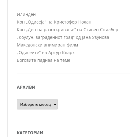
Илинден
Кон „Одисеја“ на Кристофер Нолан
Кон „Ден на разоткривање“ на Стивен Спилберг
„Коулун, заградениот град“ од Јана Узунова
Македонски анимиран филм
„Одисеите“ на Артур Кларк
Боговите паднаа на теме
АРХИВИ
Архиви
КАТЕГОРИИ