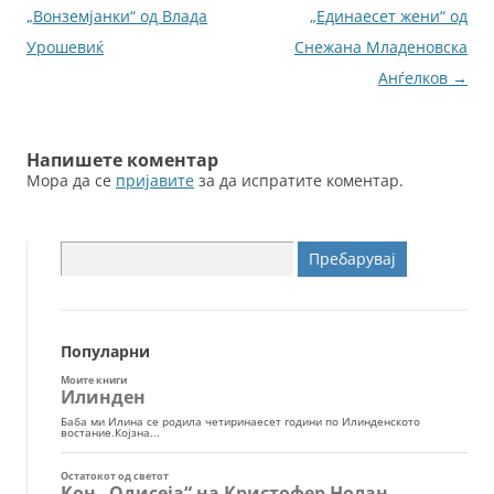
o
er
за
„Вонземјанки“ од Влада
„Единаесет жени“ од
k
написи
Урошевиќ
Снежана Младеновска
Анѓелков
→
Напишете коментар
Мора да се
пријавите
за да испратите коментар.
Пребарувај
за:
Популарни