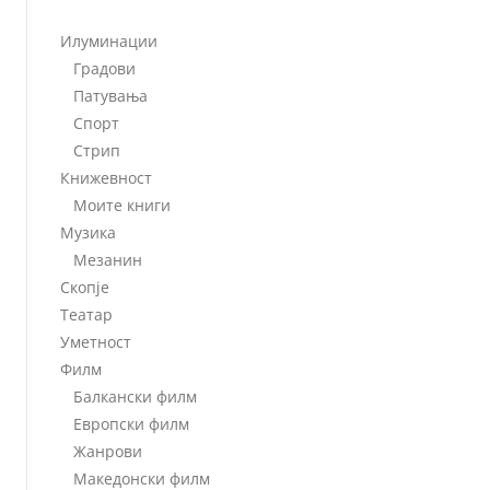
Илуминации
Градови
Патувања
Спорт
Стрип
Книжевност
Моите книги
Музика
Мезанин
Скопје
Театар
Уметност
Филм
Балкански филм
Европски филм
Жанрови
Македонски филм