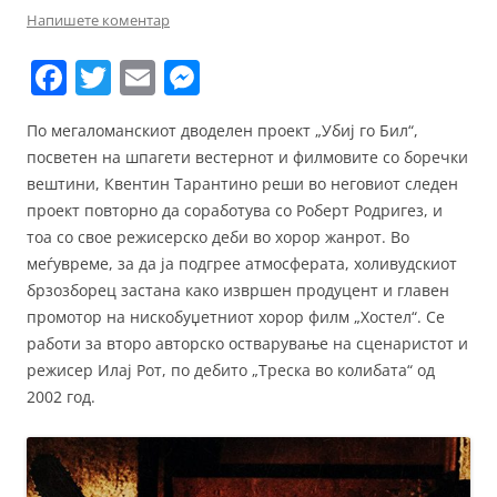
Напишете коментар
F
T
E
M
a
w
m
e
По мегаломанскиот дводелен проект „Убиј го Бил“,
c
itt
ai
ss
посветен на шпагети вестернот и филмовите со боречки
e
er
l
e
вештини, Квентин Тарантино реши во неговиот следен
b
n
проект повторно да соработува со Роберт Родригез, и
тоа со свое режисерско деби во хорор жанрот. Во
o
g
меѓувреме, за да ја подгрее атмосферата, холивудскиот
o
er
брзозборец застана како извршен продуцент и главен
k
промотор на нискобуџетниот хорор филм „Хостел“. Се
работи за второ авторско остварување на сценаристот и
режисер Илај Рот, по дебито „Треска во колибата“ од
2002 год.