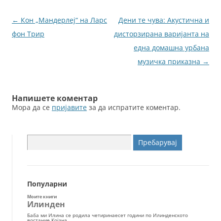
b
n
o
g
Навигација
←
Кон „Мандерлеј“ на Ларс
Дени те чува: Акустична и
o
er
за
фон Трир
дисторзирана варијанта на
k
написи
една домашна урбана
музичка приказна
→
Напишете коментар
Мора да се
пријавите
за да испратите коментар.
Пребарувај
за:
Популарни