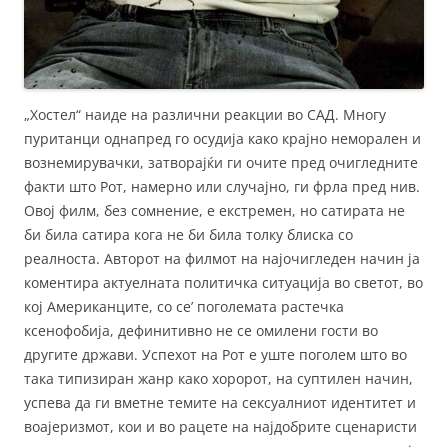
„Хостел“ наиде на различни реакции во САД. Многу
пуританци однапред го осудија како крајно неморален и
вознемирувачки, затворајќи ги очите пред очигледните
факти што Рот, намерно или случајно, ги фрла пред нив.
Овој филм, без сомнение, е екстремен, но сатирата не
би била сатира кога не би била толку блиска со
реалноста. Авторот на филмот на најочигледен начин ја
коментира актуелната политичка ситуација во светот, во
кој Американците, со се’ поголемата растечка
ксенофобија, дефинитивно не се омилени гости во
другите држави. Успехот на Рот е уште поголем што во
така типизиран жанр како хоророт, на суптилен начин,
успева да ги вметне темите на сексуалниот идентитет и
воајеризмот, кои и во рацете на најдобрите сценаристи