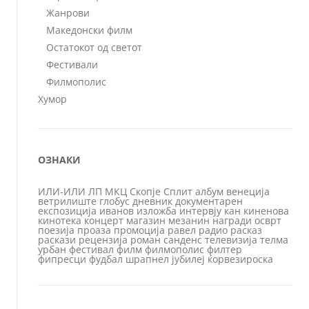
Жанрови
Македонски филм
Остатокот од светот
Фестивали
Филмополис
Хумор
ОЗНАКИ
ИЛИ-ИЛИ
ЛП
МКЦ
Скопје
Сплит
албум
венеција
ветрилиште
глобус
дневник
документарен
експозиција
иванов
изложба
интервју
кан
киненова
кинотека
концерт
магазин
мезанин
награди
осврт
поезија
проаза
промоција
равел
радио
расказ
раскази
рецензија
роман
санденс
телевизија
телма
урбан
фестивал
филм
филмополис
филтер
фипресци
фудбал
шрапнел
јубилеј
ќорвезироска