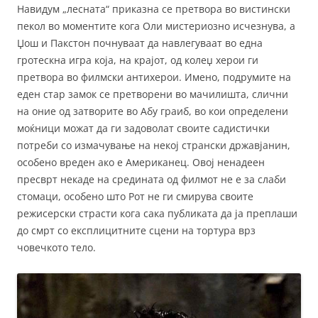
Навидум „лесната“ приказна се претвора во вистински
пекол во моментите кога Оли мистериозно исчезнува, а
Џош и Пакстон почнуваат да навлегуваат во една
гротескна игра која, на крајот, од колеџ херои ги
претвора во филмски антихерои. Имено, подрумите на
еден стар замок се претворени во мачилишта, слични
на оние од затворите во Абу граиб, во кои определени
моќници можат да ги задоволат своите садистички
потреби со измачување на некој странски државјанин,
особено вреден ако е Американец. Овој ненадеен
пресврт некаде на средината од филмот не е за слаби
стомаци, особено што Рот не ги смирува своите
режисерски страсти кога сака публиката да ја преплаши
до смрт со експлицитните сцени на тортура врз
човечкото тело.