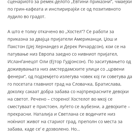
сценариото за ремек-делото „Евтини приказни“, чмаејќи
по грин-кафеата и инспирирајќи се од позитивното
лудило во градот.
А што е толку откачено во „Хостел“? Се работи за
приказна за двајца пријатели Американци, Џош и
Пакстон (Џеј Хернандез и Дерек Ричардсон), кои се на
патување низ Европа заедно со нивниот пријател,
Исланѓанецот Оли (Ејтор Гудјонсон). По заситувањето од
доживувањата низ амстердамските улици со „црвени
фенери“, од подземјето излегува човек кој ги советува да
го посетата главниот град на Словачка, Братислава,
доколку сакаат добра забава со најпрекрасните девојки
на светот. Речено – сторено! Хостелот во мкој се
сместуваат е пристоен, луѓето се љубезни, а девојките –
прекрасни. Наталија и Светлана се водичите низ
ноќниот живот на стариот град, преполн со места за
забава, каде се’ е дозволено. Но…