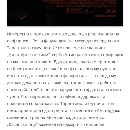
Интересна е приказната како дошло до реализација на
овој проект. Рот изјавува дека не може да поверува оти
Тарантино токму него ќе го вовлече во славниот
„филмофилски филм“, кој Квентин досега им го приредил
на мал милион колеги. Едноставно, една вечер отишол
во Квентиновото „гнездо“ и овој со часови му пуштал
инсерти од неговите хорор фаворити, се’ со цел да му
докаже дека неговата замисла, тогаш само со работен
наслов „Хостел“, е нешто најлудо што тој дотогаш го има
чуено. Рот, нормално, не ја одбил поддршката, а
подоцна и соработката со Тарантино, и од почит кон
него, првиот дел од сторијата го сместил во Амстердам,
омилениот град на Квентин, каде, по успехот со
„Касапски пци“ заминал на одмор и го напишал