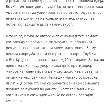
и режисери знаеле да се претворат во промашена идеја.
Во „Хостел“ овие две „оружја“ јасно ни потенцираат како
Америте знаат да уринираат врз остатокот од светот со
нивната политичка нетолерантна игнорантност, за
потоа последиците да се неминовност.
Што се однесува до авторскиот сензибилитет, самиот
Рот сака да се повика на филмовите на јапонскиот
режисер на хорори Такаши Мике, иако повеќе би му
лежела споредбата со мајсторите на жанрот Тоуб Хупер
и Вес Крејвен во нивната фаза од 70-те години. Затоа, во
време кога Холивуд упорно сака да го врати хорор
жанрот на голема врата меѓу филмофилите, правејчи
римејк на наслови како „Тексашки масакр со моторна
пила“ и „Прстенот“, кои се ориентирани кон семејната
публика со пуканки во рацете, „Хостел“ е вистински,
автентичен и свеж здив – кој ќе ве остави без здив.
Буквално!