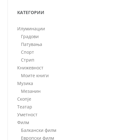
КАТЕГОРИИ
Илуминации
Градови
Патувања
Спорт
Стрип
Книжевност
Моите книги
Музика
Мезанин
Скопје
Театар
Уметност
Филм
Балкански филм
Европски филм