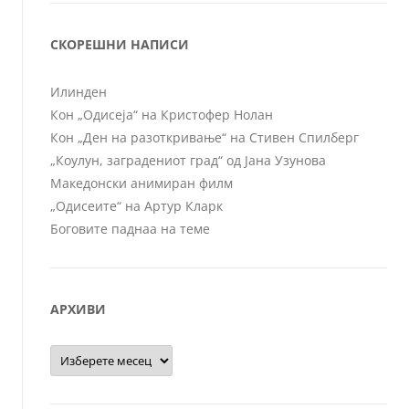
СКОРЕШНИ НАПИСИ
Илинден
Кон „Одисеја“ на Кристофер Нолан
Кон „Ден на разоткривање“ на Стивен Спилберг
„Коулун, заградениот град“ од Јана Узунова
Македонски анимиран филм
„Одисеите“ на Артур Кларк
Боговите паднаа на теме
АРХИВИ
Архиви