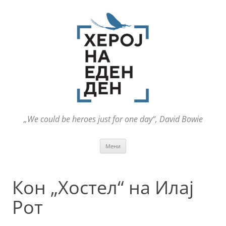
„We could be heroes just for one day“, David Bowie
Оди
Мени
на
содржината
Кон „Хостел“ на Илај
Рот