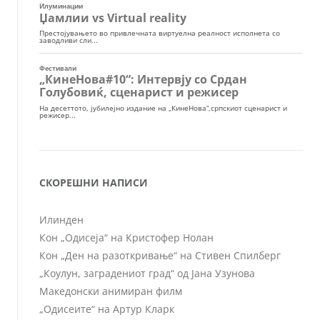
СКОРЕШНИ НАПИСИ
Илинден
Кон „Одисеја“ на Кристофер Нолан
Кон „Ден на разоткривање“ на Стивен Спилберг
„Коулун, заградениот град“ од Јана Узунова
Македонски анимиран филм
„Одисеите“ на Артур Кларк