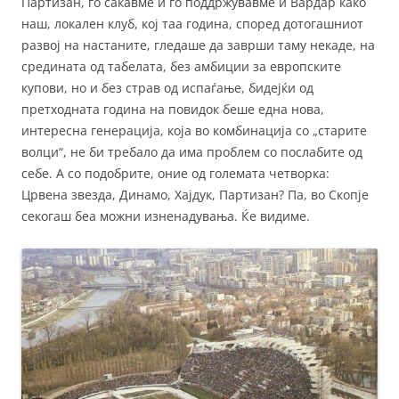
Партизан, го сакавме и го поддржувавме и Вардар како
наш, локален клуб, кој таа година, според дотогашниот
развој на настаните, гледаше да заврши таму некаде, на
средината од табелата, без амбиции за европските
купови, но и без страв од испаѓање, бидејќи од
претходната година на повидок беше една нова,
интересна генерација, која во комбинација со „старите
волци“, не би требало да има проблем со послабите од
себе. А со подобрите, оние од големата четворка:
Црвена звезда, Динамо, Хајдук, Партизан? Па, во Скопје
секогаш беа можни изненадувања. Ќе видиме.