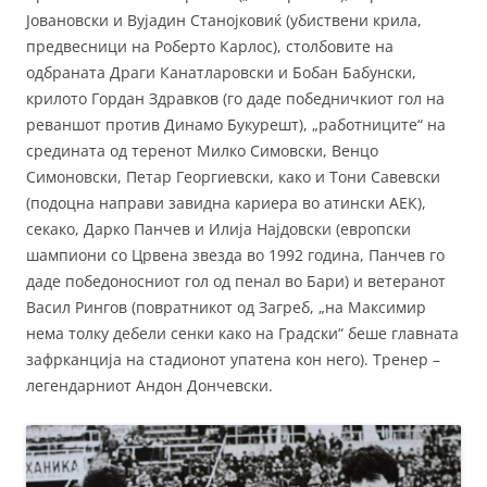
Јовановски и Вујадин Станојковиќ (убиствени крила,
предвесници на Роберто Карлос), столбовите на
одбраната Драги Канатларовски и Бобан Бабунски,
крилото Гордан Здравков (го даде победничкиот гол на
реваншот против Динамо Букурешт), „работниците“ на
средината од теренот Милко Симовски, Венцо
Симоновски, Петар Георгиевски, како и Тони Савевски
(подоцна направи завидна кариера во атински АЕК),
секако, Дарко Панчев и Илија Најдовски (европски
шампиони со Црвена звезда во 1992 година, Панчев го
даде победоносниот гол од пенал во Бари) и ветеранот
Васил Рингов (повратникот од Загреб, „на Максимир
нема толку дебели сенки како на Градски“ беше главната
зафрканција на стадионот упатена кон него). Тренер –
легендарниот Андон Дончевски.