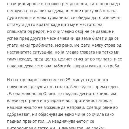
позиционираше втор или трет до целта, сите почнаа да
негодуваат и да викаат дека не може преку леб погача.
Дури имаше и мала турканица, се обидоа да го извлечат
оттаму и да го вратат каде што му е местото, на
опашката од редот, но очигледно овој не се даваше и
успеа пред другите чесни чекачи да земе билет и да се
упати накај трибините. Искрено, ме фати малку страв од
настанатата ситуација, но ја гледав главата на татко ми
таму некаде, пред целта, целиот стиснат во толпата, и се
надевав дека сето ова набргу ќе заврши како што треба.
На натпреварот влеговме во 25. минута од првото
полувреме, резултатот, секако, беше еден спрема еден.
„Е, она малоно од Осиек, го гледаш, десното крило, им
влезе од страна и шутираше во спротивниот агол, а
нашиов ништо не можеше да направи. Слепци овие во
одбранава“, ни објаснуваше едно чиче со очила како
паднал првиот гол. „А изедначувањето?“ се
интересираше татко ми. „Случаен гол, на среќа“,