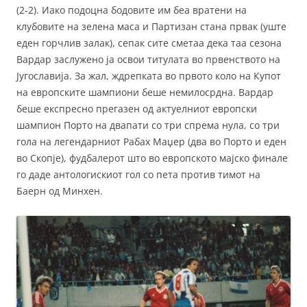
(2-2). Иако подоцна бодовите им беа вратени на
клубовите на зелена маса и Партизан стана првак (уште
еден горчлив залак), сепак сите сметаа дека таа сезона
Вардар заслужено ја освои титулата во првенството на
Југославија. За жал, ждрепката во првото коло на Купот
на европските шампиони беше немилосрдна. Вардар
беше експресно прегазен од актуелниот европски
шампион Порто на двапати со три спрема нула, со три
гола на легендарниот Рабах Маџер (два во Порто и еден
во Скопје), фудбалерот што во европското мајско финале
го даде антологискиот гол со пета против тимот на
Баерн од Минхен.