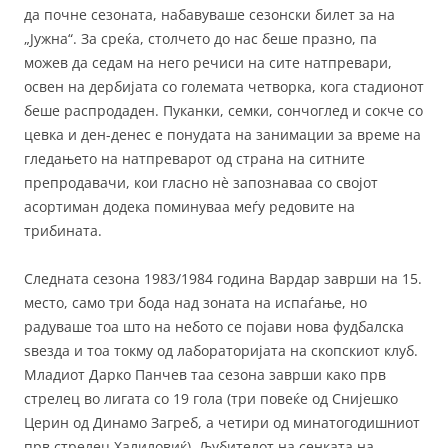
да почне сезоната, набавуваше сезонски билет за на
„Јужна“. За среќа, столчето до нас беше празно, па
можев да седам на него речиси на сите натпревари,
освен на дербијата со големата четворка, кога стадионот
беше распродаден. Пуканки, семки, сончоглед и сокче со
цевка и ден-денес е понудата на занимации за време на
гледањето на натпреварот од страна на ситните
препродавачи, кои гласно нѐ запознаваа со својот
асортиман додека поминуваа меѓу редовите на
трибината.
Следната сезона 1983/1984 година Вардар заврши на 15.
место, само три бода над зоната на испаѓање, но
радуваше тоа што на небото се појави нова фудбалска
ѕвезда и тоа токму од лабораторијата на скопскиот клуб.
Младиот Дарко Панчев таа сезона заврши како прв
стрелец во лигата со 19 гола (три повеќе од Снијешко
Церин од Динамо Загреб, а четири од минатогодишниот
прв стрелец Халиловиќ). Љубителот на сенката на