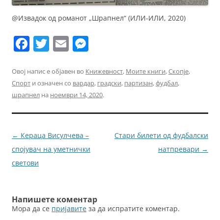
@Извадок од романот „Шрапнел“ (ИЛИ-ИЛИ, 2020)
F
T
E
M
a
w
m
e
c
itt
ai
ss
Овој напис е објавен во
Книжевност
,
Моите книги
,
Скопје
,
Спорт
и означен со
вардар
,
градски
,
партизан
,
фудбал
,
e
er
l
e
шрапнел
на
ноември 14, 2020
.
b
n
o
g
o
er
Навигација
←
Кераца Висулчева –
Стари билети од фудбалски
k
за
спојувач на уметнички
натпревари
→
написи
светови
Напишете коментар
Мора да се
пријавите
за да испратите коментар.