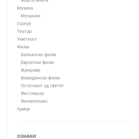
Моите книги
Музика
Мезанин
Скопје
Театар
Уметност
Филм
Балкански филм
Европски филм
Жанрови
Македонски филм
Остатокот од светот
Фестивали
Филмополис
Хумор
ОЗНАКИ