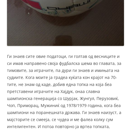
Ги знаев сите овие податоци, ги голтав од весниците и
си имав направено своја фудбалска шема во главата, за
тимовите, за играчите, па дури ги знаев и имињата на
судиите. Кога моите ја градеа куќата кон крајот на 70-
тите, не знам од каде, добив една топка на која беа
претставени играчите на Хајдук, онаа славна
шампионска генерација со Шурјак, Жунгул, Перузовиќ,
Чоп, Приморац, Мужиниќ од 1978/1979 година, кога беа
шампиони на поранешната држава. Ги знаев наизуст, а
мајсторите се смееја, се чудеа и ме фалеа колку сум
интелигентен. И потоа повторно ја вртеа топката,