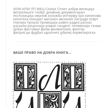
ИЛИ-ИЛИ
ЛП
МКЦ
Скопје
Сплит
албум
венеција
ветрилиште
глобус
дневник
документарен
експозиција
иванов
изложба
интервју
кан
киненова
кинотека
концерт
магазин
мезанин
награди
осврт
поезија
проаза
промоција
равел
радио
расказ
раскази
рецензија
роман
санденс
телевизија
телма
урбан
фестивал
филм
филмополис
филтер
фипресци
фудбал
шрапнел
јубилеј
ќорвезироска
ВАШЕ ПРАВО НА ДОБРА КНИГА…