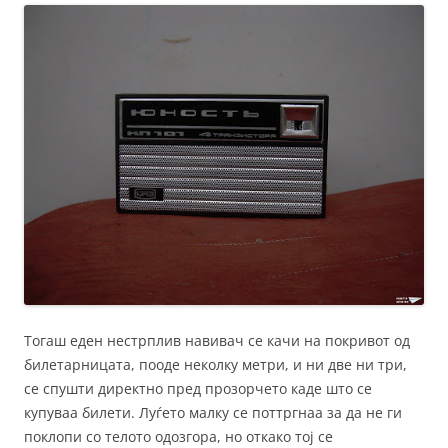
Тогаш еден нестрплив навивач се качи на покривот од
билетарницата, пооде неколку метри, и ни две ни три,
се спушти директно пред прозорчето каде што се
купуваа билети. Луѓето малку се поттргнаа за да не ги
поклопи со телото одозгора, но откако тој се