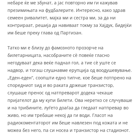
небаре ќе ме збунат, а јас повторно им ги кажував
презимињата на фудбалерите. Интересно, како здрав
семеен ривалитет, мајка ми и сестра ми, за да ни
контрираат, решија да навиваат токму за Хајдук, бидејќи
им беше преку глава од Партизан.
Татко ми е близу до фамозното прозорче на
билетарницата, насобраните сè повеќе гласно
негодуваат дека веќе паднал гол, а тие сè уште се
надвор, и тогаш слушнавме ерупција од воодушевување.
„Еден-еден“, соопшти едно типче, кое беше потпрено на
споредниот ѕид и во раката држеше транзистор,
слушаше пренос од натпреварот додека чекаше
пријателот да му купи билети. Ова неретко се случуваше
и на трибините, луѓето доаѓаа да гледаат натпревар во
живо, но им требаше некој да ги води. Гласот на
радиокоментаторот им беше навлезен под кожата и не
можеа без него, па си носеа и транзистор на стадионот.