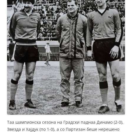
Таа шампионска сезона на Градски паднаа Динамо (2-0),
Звезда и Хајдук (по 1-0), а со Партизан беше нерешено