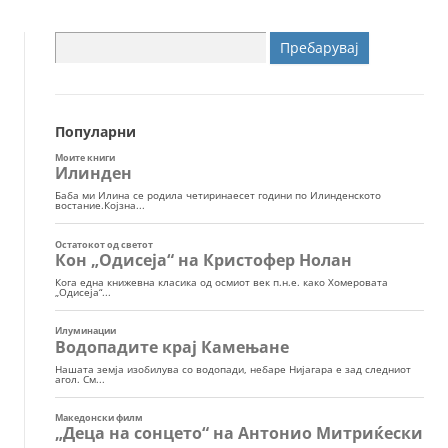
Пребарувај
за:
Популарни