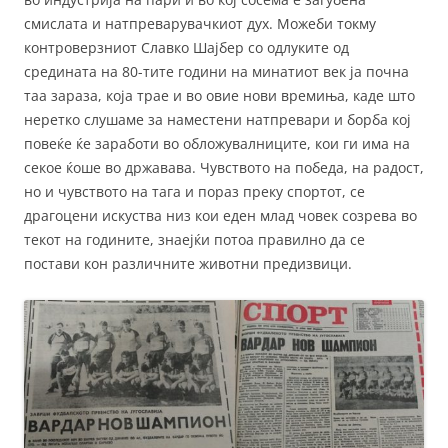
смислата и натпреварувачкиот дух. Можеби токму
контроверзниот Славко Шајбер со одлуките од
средината на 80-тите години на минатиот век ја почна
таа зараза, која трае и во овие нови времиња, каде што
неретко слушаме за наместени натпревари и борба кој
повеќе ќе заработи во обложувалниците, кои ги има на
секое ќоше во државава. Чувството на победа, на радост,
но и чувството на тага и пораз преку спортот, се
драгоцени искуства низ кои еден млад човек созрева во
текот на годините, знаејќи потоа правилно да се
постави кон различните животни предизвици.