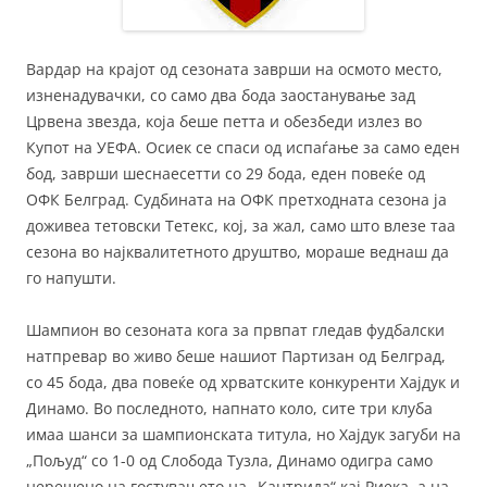
Вардар на крајот од сезоната заврши на осмото место,
изненадувачки, со само два бода заостанување зад
Црвена звезда, која беше петта и обезбеди излез во
Купот на УЕФА. Осиек се спаси од испаѓање за само еден
бод, заврши шеснаесетти со 29 бода, еден повеќе од
ОФК Белград. Судбината на ОФК претходната сезона ја
доживеа тетовски Тетекс, кој, за жал, само што влезе таа
сезона во најквалитетното друштво, мораше веднаш да
го напушти.
Шампион во сезоната кога за првпат гледав фудбалски
натпревар во живо беше нашиот Партизан од Белград,
со 45 бода, два повеќе од хрватските конкуренти Хајдук и
Динамо. Во последното, напнато коло, сите три клуба
имаа шанси за шампионската титула, но Хајдук загуби на
„Пољуд“ со 1-0 од Слобода Тузла, Динамо одигра само
нерешено на гостувањето на „Кантрида“ кај Риека, а на