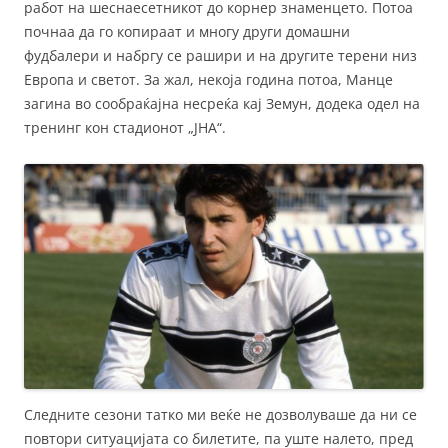
работ на шеснаесетникот до корнер знаменцето. Потоа
почнаа да го копираат и многу други домашни
фудбалери и набргу се рашири и на другите терени низ
Европа и светот. За жал, некоја година потоа, Манце
загина во сообраќајна несреќа кај Земун, додека одел на
тренинг кон стадионот „ЈНА“.
Следните сезони татко ми веќе не дозволуваше да ни се
повтори ситуацијата со билетите, па уште налето, пред