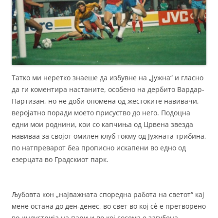
Татко ми неретко знаеше да избувне на „Јужна“ и гласно
да ги коментира настаните, особено на дербито Вардар-
Партизан, но не доби опомена од жестоките навивачи,
веројатно поради моето присуство до него. Подоцна
едни мои роднини, кои со капчиња од Црвена звезда
навиваа за својот омилен клуб токму од Јужната трибина,
по натпреварот беа прописно искапени во едно од
езерцата во Градскиот парк.
Љубовта кон „најважната споредна работа на светот“ кај
мене остана до ден-денес, во свет во кој сè е претворено
во индустрија на пари и во кој сосема е загубена