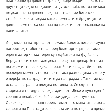
планираше да добие покрив, да биде покриена, како на
другите угледни стадиони низ Југославија, но тоа никако
не доаѓаше на дневен ред, па затоа оние бетонски
столбови, кои изгледаа како споменатите бројки, уште
долго време потоа останаа во колективното сеќавање на
навивачите).
Доцниме на натпреварот, немаме билети, веќе се слуша
џагорот од трибините, а пред билетарницата со само
еден шалтер чекаат еден куп љубители на фудбалот.
Веројатно сите сметале дека за овој натпревар ќе нема
поголем интерес и дека на раат ќе си извадат билет во
последен момент, но кога сите така размислуваат, многу
е веројатно на крајот и сите да настрадаат. Татко ми ме
остава настрана и влегува во толпата. Се слушаат
свирежи и негодувања од стадионот. „Веќе е нула-еден“,
соопшти некој. „Како бе“, се зачудија неколкумина.
Осиек водеше на наш терен, тимот што минатата сезона
се врати во Првата југословенска лига по подолго време