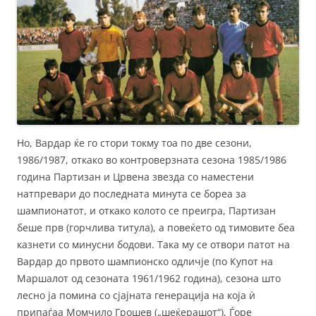
Но, Вардар ќе го стори токму тоа по две сезони,
1986/1987, откако во контроверзната сезона 1985/1986
година Партизан и Црвена звезда со наместени
натпревари до последната минута се бореа за
шампионатот, и откако колото се преигра, Партизан
беше прв (горчлива титула), а повеќето од тимовите беа
казнети со минусни бодови. Така му се отвори патот на
Вардар до првото шампионско одличје (по Купот на
Маршалот од сезоната 1961/1962 година), сезона што
лесно ја помина со сјајната генерација на која ѝ
припаѓаа Момчило Грошев („шеќерашот“), Ѓоре