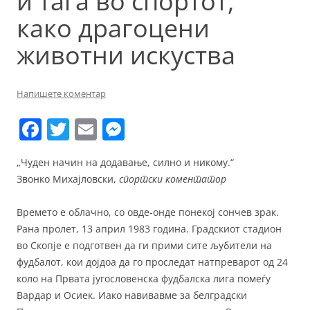
и тага во спортот,
како драгоцени
животни искуства
Напишете коментар
F
T
E
M
a
w
m
e
„Чуден начин на додавање, силно и никому.“
c
itt
ai
ss
Звонко Михајловски,
спортски коментатор
e
er
l
e
b
n
Времето е облачно, со овде-онде понекој сончев зрак.
Рана пролет, 13 април 1983 година. Градскиот стадион
o
g
во Скопје е подготвен да ги прими сите љубители на
o
er
фудбалот, кои дојдоа да го проследат натпреварот од 24
k
коло на Првата југословенска фудбалска лига помеѓу
Вардар и Осиек. Иако навивавме за белградски