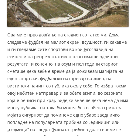
Ова ми е прво доаѓање на стадион со татко ми. Дома
следевме фудбал на малиот екран, всушност, ги сакавме
и ги гледавме сите спортови во кои Југославија на
екипен и на репрезентативен план имаше одлични
резултати, и конечно, на осум и пол години стариот
сметаше дека веќе е време да ја доживеам магијата на
еден спортски, фудбалски натпревар во живо, на
вистински начин, со публика околу себе. Го избра токму
овој небитен натпревар и за обете екипи, во сезоната
која е речиси при крај, бидејќи знаеше дека нема да има
многу публика, па така би можел без особена грижа за
мојата сигурност да поминеме едно убаво заедничко
попладне на популарната трибина со „единици“ или
„седмици“ на сводот (Јужната трибина долго време се