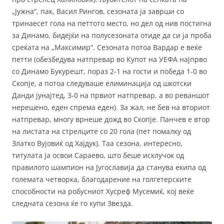
„Јужна“, пак, Васил Рингов, сезоната ја заврши со
тринаесет гола на петтото место, но дел од нив постигна
за Динамо, бидејќи на полусезоната отиде да си ја проба
среќата на „Максимир“. Сезоната потоа Вардар е веќе
петти (обезбедува натпревар во Купот на УЕФА најпрво
со Динамо Букурешт, пораз 2-1 на гости и победа 1-0 во
Скопје, а потоа следуваше елиминација од шкотски
Данди јунајтед, 3-0 на првиот натпревар, а во реваншот
нерешено, еден спрема еден). За жал, не бев на вториот
натпревар, многу врнеше дожд во Скопје. Панчев е втор
на листата на стрелците со 20 гола (пет помалку од
Златко Вујовиќ од Хајдук). Таа сезона, интересно,
титулата ја освои Сараево, што беше исклучок од
правилото шампион на Југославија да станува екипа од
големата четворка, благодарение на голгетерските
способности на робусниот Хусреф Мусемиќ, кој веќе
следната сезона ќе го купи Звезда.