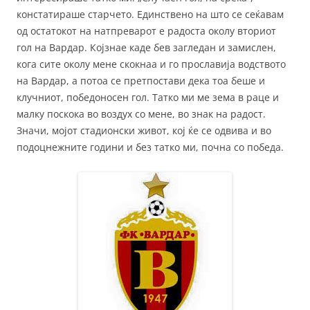
констатираше старчето. Единствено на што се сеќавам
од остатокот на натпреварот е радоста околу вториот
гол на Вардар. Којзнае каде бев загледан и замислен,
кога сите околу мене скокнаа и го прославија водството
на Вардар, а потоа се претпостави дека тоа беше и
клучниот, победоносен гол. Татко ми ме зема в раце и
малку поскока во воздух со мене, во знак на радост.
Значи, мојот стадионски живот, кој ќе се одвива и во
подоцнежните години и без татко ми, почна со победа.