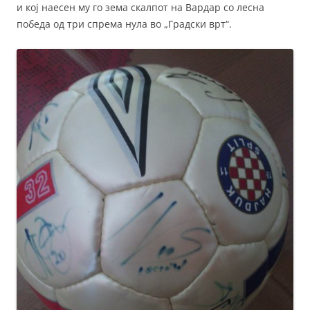
и кој наесен му го зема скалпот на Вардар со лесна
победа од три спрема нула во „Градски врт“.