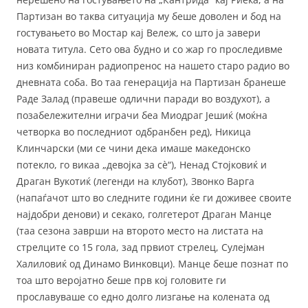
Партизан во таква ситуација му беше доволен и бод на
гостувањето во Мостар кај Вележ, со што ја завери
новата титула. Сето ова будно и со жар го проследивме
низ комбиниран радиопренос на нашето старо радио во
дневната соба. Во таа генерација на Партизан бранеше
Раде Залад (правеше одлични паради во воздухот), а
позабележителни играчи беа Миодраг Јешиќ (моќна
четворка во последниот одбранбен ред), Никица
Клинчарски (ми се чини дека имаше македонско
потекло, го викаа „девојка за сè“), Ненад Стојковиќ и
Драган Вукотиќ (легенди на клубот), Звонко Варга
(напаѓачот што во следните години ќе ги доживее своите
најдобри денови) и секако, голгетерот Драган Манце
(таа сезона заврши на второто место на листата на
стрелците со 15 гола, зад првиот стрелец, Сулејман
Халиловиќ од Динамо Винковци). Манце беше познат по
тоа што веројатно беше прв кој головите ги
прославуваше со едно долго лизгање на колената од