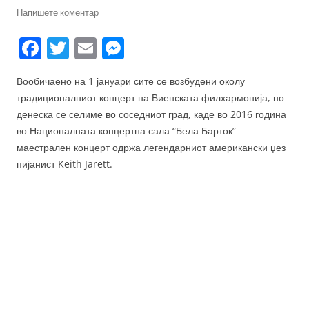
Напишете коментар
F
T
E
M
a
w
m
e
Вообичаено на 1 јануари сите се возбудени околу
c
itt
ai
ss
традиционалниот концерт на Виенската филхармонија, но
e
er
l
e
денеска се селиме во соседниот град, каде во 2016 година
b
n
во Националната концертна сала “Бела Барток”
маестрален концерт одржа легендарниот американски џез
o
g
пијанист Keith Jarett.
o
er
k