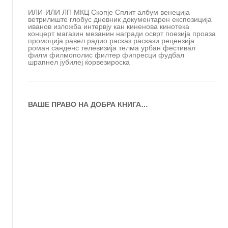
ИЛИ-ИЛИ
ЛП
МКЦ
Скопје
Сплит
албум
венеција
ветрилиште
глобус
дневник
документарен
експозиција
иванов
изложба
интервју
кан
киненова
кинотека
концерт
магазин
мезанин
награди
осврт
поезија
проаза
промоција
равел
радио
расказ
раскази
рецензија
роман
санденс
телевизија
телма
урбан
фестивал
филм
филмополис
филтер
фипресци
фудбал
шрапнел
јубилеј
ќорвезироска
ВАШЕ ПРАВО НА ДОБРА КНИГА…