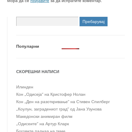
Мора да се
пријавите
за да испратите коментар.
Пребарувај
за:
Популарни
СКОРЕШНИ НАПИСИ
Илинден
Кон „Одисеја“ на Кристофер Нолан
Кон „Ден на разоткривање“ на Стивен Спилберг
„Коулун, заградениот град“ од Јана Узунова
Македонски анимиран филм
„Одисеите“ на Артур Кларк
Боговите паднаа на теме