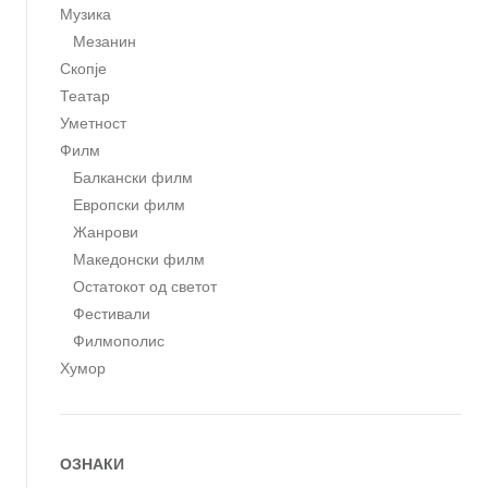
Музика
Мезанин
Скопје
Театар
Уметност
Филм
Балкански филм
Европски филм
Жанрови
Македонски филм
Остатокот од светот
Фестивали
Филмополис
Хумор
ОЗНАКИ