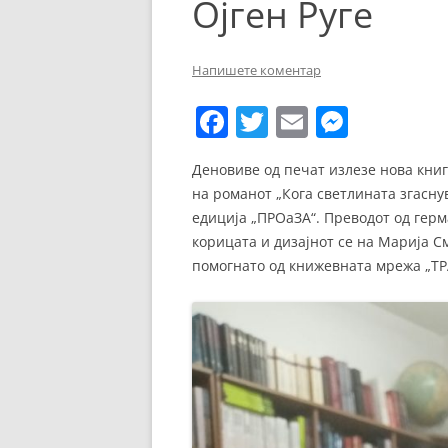
Ојген Руге
ЕВРОПСКИ ФИЛМ
ОСТАТОКОТ ОД СВЕТО
Напишете коментар
ЖАНРОВИ
F
T
E
M
ФЕСТИВАЛИ
a
w
m
e
Деновиве од печат излезе нова кни
ФИЛМОПОЛИС
c
itt
ai
ss
на романот „Кога светлината згаснув
e
er
l
e
едиција „ПРОаЗА“. Преводот од герм
b
n
корицата и дизајнот се на Марија С
помогнато од книжевната мрежа „Т
o
g
o
er
k