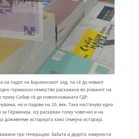
а на падот на Берлинскиот ѕид, па сѐ до новиот
едно германско семејство раскажана во романот на
о преку Сибир сѐ до новооснованата ГДР,
увања, но и падови на 20. век. Така настанува една
за Германија, кој раскажан толку човечно и на
а доживееме историјата како семејна историја.
кажани три генерации: бабата и дедото, комунисти