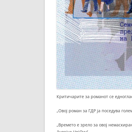
Критичарите за романот се едноглас
„Овој роман за ГДР ја поседува гол
„Времето е зрело за овој немаскира
Зидојче Цајтунг