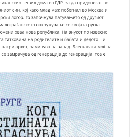
сиканскиот егзил дома во ГДР, за да придонесат во
ниот син, кој како млад маж побегнал во Москва и
рски логор, го започнува патувањето од другиот
о малограѓанското опкружување со својата руска
ромени оваа нова република. На внукот по извесно
а татковина на родителите и бабата и дедото – и
 патријархот, заминува на запад. Блескавата моќ на
 се замрачува од генерација до генерација: тоа е