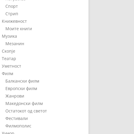
Спорт
Стрип
Книжевност
Моите книги
Музика
Мезанин
Скопје
Театар
Уметност
Филм
Балкански филм
Европски филм
Жанрови
Македонски филм
Остатокот од светот
Фестивали
Филмополис
Хумор