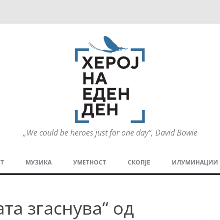
„We could be heroes just for one day“, David Bowie
Оди
на
Т
МУЗИКА
УМЕТНОСТ
СКОПЈЕ
ИЛУМИНАЦИИ
содржината
МЕЗАНИН
СТРИП
ГРА
та згаснува“ од
ТЕАТАР
ПАТ