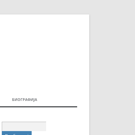
БИОГРАФИЈА
ДОВИ
МОИТЕ КНИГИ
УВАЊА
Пребарувај
за: