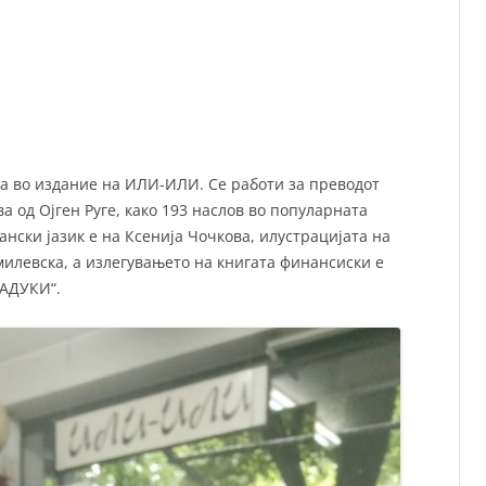
СП
Т
ХУ
га во издание на ИЛИ-ИЛИ. Се работи за преводот
а од Ојген Руге, како 193 наслов во популарната
ански јазик е на Ксенија Чочкова, илустрацијата на
милевска, а излегувањето на книгата финансиски е
РАДУКИ“.