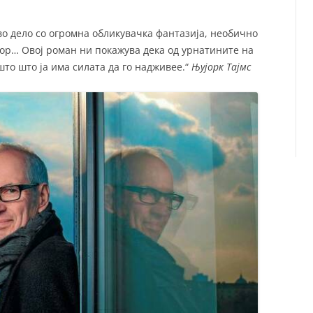
во дело со огромна обликувачка фантазија, необично
мор… Овој роман ни покажува дека од урнатините на
то што ја има силата да го надживее.“
Њујорк Тајмс