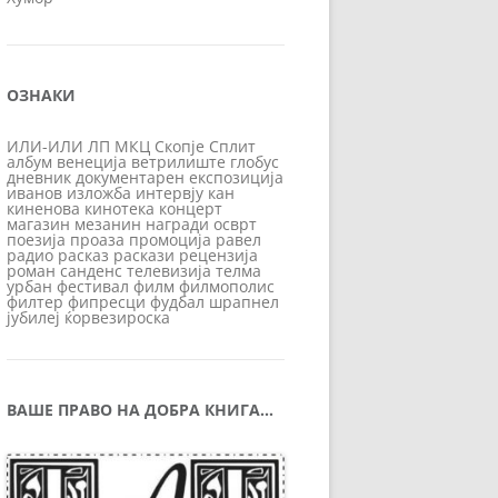
ОЗНАКИ
ИЛИ-ИЛИ
ЛП
МКЦ
Скопје
Сплит
албум
венеција
ветрилиште
глобус
дневник
документарен
експозиција
иванов
изложба
интервју
кан
киненова
кинотека
концерт
магазин
мезанин
награди
осврт
поезија
проаза
промоција
равел
радио
расказ
раскази
рецензија
роман
санденс
телевизија
телма
урбан
фестивал
филм
филмополис
филтер
фипресци
фудбал
шрапнел
јубилеј
ќорвезироска
ВАШЕ ПРАВО НА ДОБРА КНИГА…