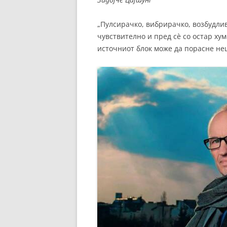
„Пулсирачко, вибрирачко, возбудли
чувствително и пред сѐ со остар ху
источниот блок може да порасне неш