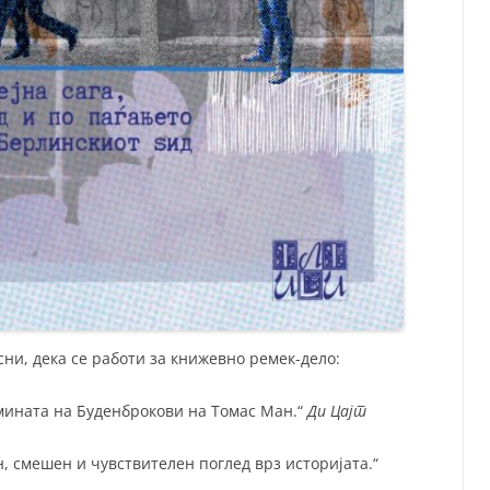
ни, дека се работи за книжевно ремек-дело:
емината на Буденброкови на Томас Ман.“
Ди Цајт
н, смешен и чувствителен поглед врз историјата.“