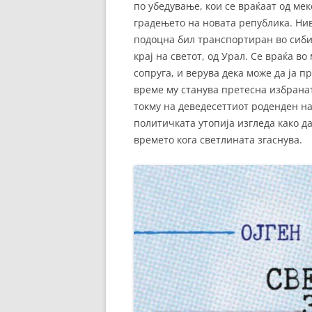
по убедување, кои се враќаат од мек
градењето на новата република. Нив
подоцна бил транспортиран во сиби
крај на светот, од Урал. Се враќа в
сопруга, и верува дека може да ја п
време му станува претесна избранат
токму на деведесеттиот роденден на
политичката утопија изгледа како да
времето кога светлината згаснува.