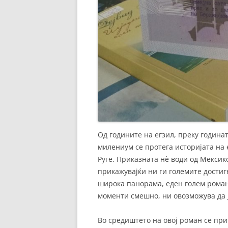
Од годините на егзил, преку годинат
милениум се протега историјата на 
Руге. Приказната нѐ води од Мексик
прикажувајќи ни ги големите достигн
широка панорама, еден голем роман 
моменти смешно, ни овозможува да ј
Во средиштето на овој роман се при