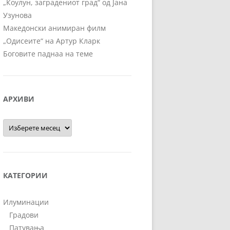
„Коулун, заградениот град“ од Јана
Узунова
Македонски анимиран филм
„Одисеите“ на Артур Кларк
Боговите паднаа на теме
АРХИВИ
Архиви
КАТЕГОРИИ
Илуминации
Градови
Патувања