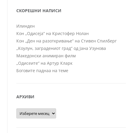
СКОРЕШНИ НАПИСИ
Илинден
Кон „Одисеја“ на Кристофер Нолан
Кон „Ден на разоткривање“ на Стивен Спилберг
„Коулун, заградениот град“ од Јана Узунова
Македонски анимиран филм
„Одисеите“ на Артур Кларк
Боговите паднаа на теме
АРХИВИ
Архиви