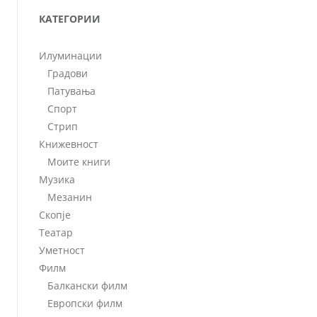
КАТЕГОРИИ
Илуминации
Градови
Патувања
Спорт
Стрип
Книжевност
Моите книги
Музика
Мезанин
Скопје
Театар
Уметност
Филм
Балкански филм
Европски филм