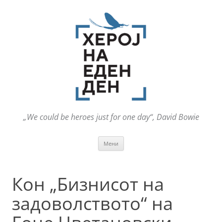
„We could be heroes just for one day“, David Bowie
Оди
Мени
на
содржината
Кон „Бизнисот на
задоволството“ на