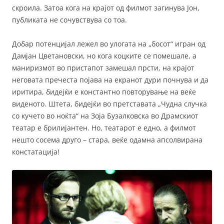
скроила. Затоа кога на крајот од филмот загинува Јон,
публиката не сочувствува со тоа.
Добар потенцијал лежел во улогата на „босот“ игран од
Дамјан Цветановски, но кога коцките се помешале, а
маниризмот во пристапот замешал прсти, на крајот
неговата пречеста појава на екранот дури почнува и да
иритира, бидејќи е константно повторување на веќе
виденото. Штета, бидејќи во претставата „Чудна случка
со кучето во ноќта“ на Зоја Бузалковска во Драмскиот
театар е брилијантен. Но, театарот е едно, а филмот
нешто сосема друго – стара, веќе одамна апсолвирана
констатација!