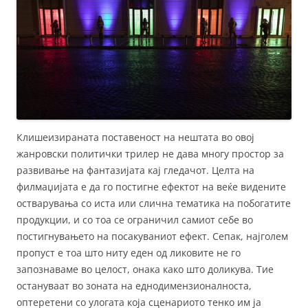
Клишеизираната поставеност на нештата во овој
жанровски политички трилер не дава многу простор за
развивање на фантазијата кај гледачот. Целта на
филмаџијата е да го постигне ефектот на веќе видените
остварувања со иста или слична тематика на побогатите
продукции, и со тоа се ограничил самиот себе во
постигнувањето на посакуваниот ефект. Сепак, најголем
пропуст е тоа што ниту еден од ликовите не го
запознаваме во целост, онака како што доликува. Тие
остануваат во зоната на еднодимензионалноста,
оптеретени со улогата која сценариото тенко им ја