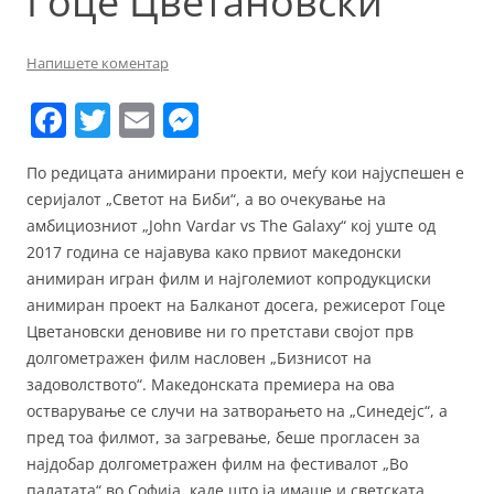
Гоце Цветановски
Напишете коментар
F
T
E
M
a
w
m
e
По редицата анимирани проекти, меѓу кои најуспешен е
c
itt
ai
ss
серијалот „Светот на Биби“, а во очекување на
e
er
l
e
амбициозниот „John Vardar vs The Galaxy“ кој уште од
b
n
2017 година се најавува како првиот македонски
анимиран игран филм и најголемиот копродукциски
o
g
анимиран проект на Балканот досега, режисерот Гоце
o
er
Цветановски деновиве ни го претстави својот прв
k
долгометражен филм насловен „Бизнисот на
задоволството“. Македонската премиера на ова
остварување се случи на затворањето на „Синедејс“, а
пред тоа филмот, за загревање, беше прогласен за
најдобар долгометражен филм на фестивалот „Во
палатата“ во Софија, каде што ја имаше и светската