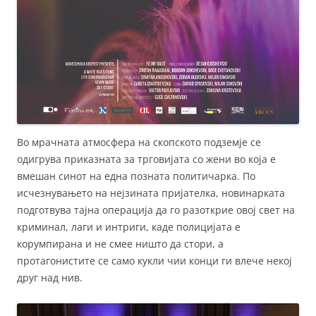
Во мрачната атмосфера на скопското подземје се
одигрува приказната за трговијата со жени во која е
вмешан синот на една позната политичарка. По
исчезнувањето на нејзината пријателка, новинарката
подготвува тајна операција да го разоткрие овој свет на
криминал, лаги и интриги, каде полицијата е
корумпирана и не смее ништо да стори, а
протагонистите се само кукли чии конци ги влече некој
друг над нив.