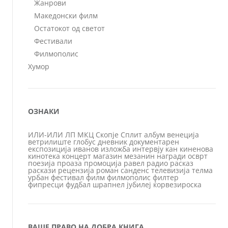
Жанрови
Македонски филм
Остатокот од светот
Фестивали
Филмополис
Хумор
ОЗНАКИ
ИЛИ-ИЛИ
ЛП
МКЦ
Скопје
Сплит
албум
венеција
ветрилиште
глобус
дневник
документарен
експозиција
иванов
изложба
интервју
кан
киненова
кинотека
концерт
магазин
мезанин
награди
осврт
поезија
проаза
промоција
равел
радио
расказ
раскази
рецензија
роман
санденс
телевизија
телма
урбан
фестивал
филм
филмополис
филтер
фипресци
фудбал
шрапнел
јубилеј
ќорвезироска
ВАШЕ ПРАВО НА ДОБРА КНИГА…