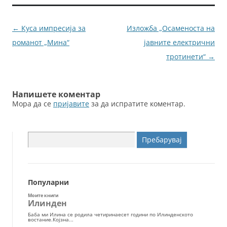
b
n
o
g
Навигација
←
Куса импресија за
Изложба „Осаменоста на
o
er
за
романот „Мина“
јавните електрични
k
написи
тротинети“
→
Напишете коментар
Мора да се
пријавите
за да испратите коментар.
Пребарувај
за:
Популарни