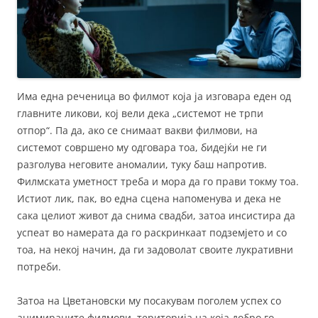
Има една реченица во филмот која ја изговара еден од
главните ликови, кој вели дека „системот не трпи
отпор“. Па да, ако се снимаат вакви филмови, на
системот совршено му одговара тоа, бидејќи не ги
разголува неговите аномалии, туку баш напротив.
Филмската уметност треба и мора да го прави токму тоа.
Истиот лик, пак, во една сцена напоменува и дека не
сака целиот живот да снима свадби, затоа инсистира да
успеат во намерата да го раскринкаат подземјето и со
тоа, на некој начин, да ги задоволат своите лукративни
потреби.
Затоа на Цветановски му посакувам поголем успех со
анимираните филмови, територија на која добро го