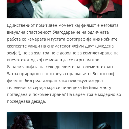
Единствениот позитивен момент кај филмот е неговата
визуелна спастреност благодарение на одличната
работа со камерата и густата фотографија низ ноќните
скопските улици на снимателот Фејми Даут („Медена
земја“), но за жал тоа не е доволно за комплетирање на
впечатокот од кој не можев да се отргнам при
банализацијата на секојдневието на големиот екран.
Затоа природно се поставува прашањето: Зошто овој
филм не бил реализиран како неколкуепизодна
телевизиска серија која се чини дека би била многу
погледана и покоментирана? Па барем тоа е модерно во
последнава декада.