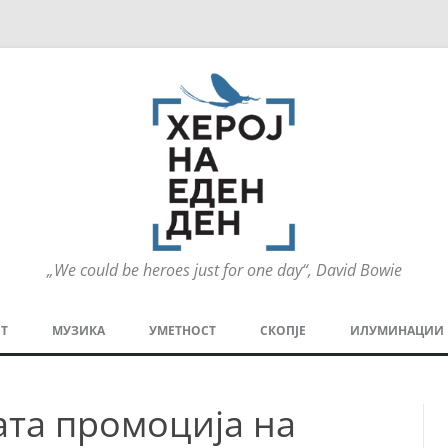
„We could be heroes just for one day“, David Bowie
Оди
на
Т
МУЗИКА
УМЕТНОСТ
СКОПЈЕ
ИЛУМИНАЦИИ
содржината
МЕЗАНИН
СТРИП
ГРА
ата промоција на
ТЕАТАР
ПАТ