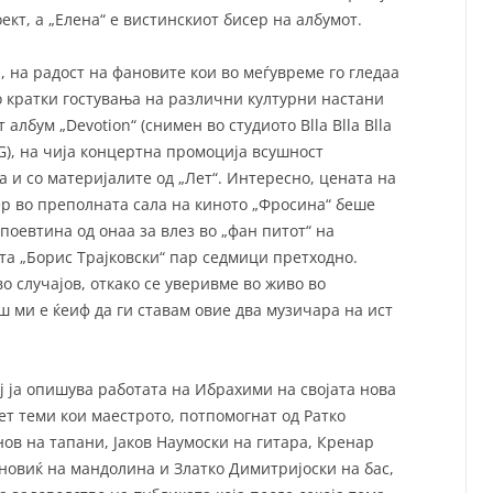
ект, а „Елена“ е вистинскиот бисер на албумот.
 на радост на фановите кои во меѓувреме го гледаа
о кратки гостувања на различни културни настани
 албум „Devotion“ (снимен во студиото Blla Blla Blla
G), на чија концертна промоција всушност
а и со материјалите од „Лет“. Интересно, цената на
ер во преполната сала на киното „Фросина“ беше
поевтина од онаа за влез во „фан питот“ на
та „Борис Трајковски“ пар седмици претходно.
о случајов, откако се уверивме во живо во
ш ми е ќеиф да ги ставам овие два музичара на ист
ој ја опишува работата на Ибрахими на својата нова
ет теми кои маестрото, потпомогнат од Ратко
нов на тапани, Јаков Наумоски на гитара, Кренар
новиќ на мандолина и Златко Димитријоски на бас,