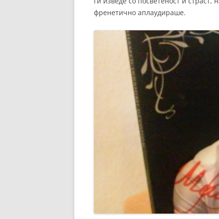
ги изведе со посветеност и страст, 
френетично аплаудираше.