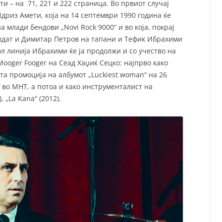
и – на 71, 221 и 222 страница. Во првиот случај
а Идриз Амети, која на 14 септември 1990 година ќе
 млади бендови „Novi Rock 9000“ и во која, покрај
бидат и Димитар Петров на тапани и Тефик Ибрахими
ол линија Ибрахими ќе ја продолжи и со учество на
Mooger Fooger на Сеад Хаџиќ Сецко: најпрво како
ата промоција на албумот „Luckiest woman“ на 26
 во МНТ, а потоа и како инструменталист на
, „La Kana“ (2012).