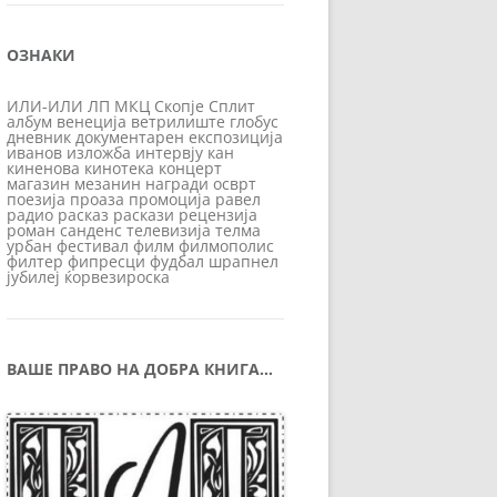
ОЗНАКИ
ИЛИ-ИЛИ
ЛП
МКЦ
Скопје
Сплит
албум
венеција
ветрилиште
глобус
дневник
документарен
експозиција
иванов
изложба
интервју
кан
киненова
кинотека
концерт
магазин
мезанин
награди
осврт
поезија
проаза
промоција
равел
радио
расказ
раскази
рецензија
роман
санденс
телевизија
телма
урбан
фестивал
филм
филмополис
филтер
фипресци
фудбал
шрапнел
јубилеј
ќорвезироска
ВАШЕ ПРАВО НА ДОБРА КНИГА…