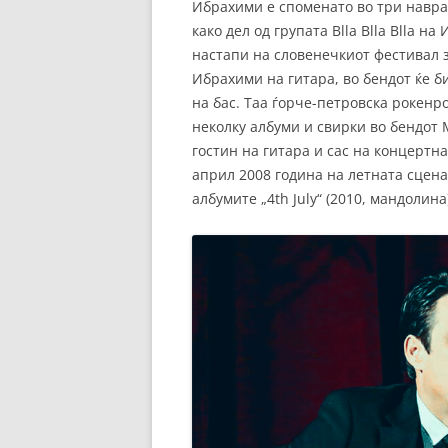
Ибрахими е споменато во три наврат
како дел од групата Blla Blla Blla н
настапи на словенечкиот фестивал за
Ибрахими на гитара, во бендот ќе 
на бас. Таа ѓорче-петровска рокенр
неколку албуми и свирки во бендот 
гостин на гитара и сас на концертн
април 2008 година на летната сцена
албумите „4th July“ (2010, мандолина)