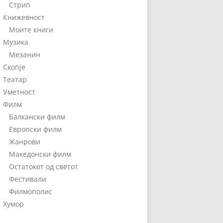
Стрип
Книжевност
Моите книги
Музика
Мезанин
Скопје
Театар
Уметност
Филм
Балкански филм
Европски филм
Жанрови
Македонски филм
Остатокот од светот
Фестивали
Филмополис
Хумор