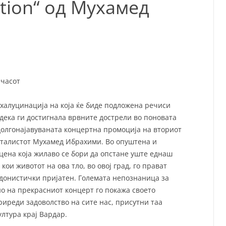
tion“ од Мухамед
СП
Т
ХУ
 часот
халуцинација на која ќе биде подложена речиси
 дека ги достигнала врвните дострели во поновата
долгонајавуваната концертна промоција на вториот
нталистот Мухамед Ибрахими. Во опуштена и
цена која жилаво се бори да опстане уште еднаш
кои животот на ова тло, во овој град, го прават
едонистички пријатен. Големата непознаница за
о на прекрасниот концерт го покажа своето
иреди задоволство на сите нас, присутни таа
ултура крај Вардар.