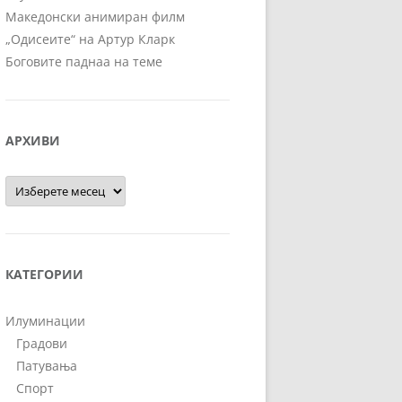
Македонски анимиран филм
„Одисеите“ на Артур Кларк
Боговите паднаа на теме
АРХИВИ
Архиви
КАТЕГОРИИ
Илуминации
Градови
Патувања
Спорт