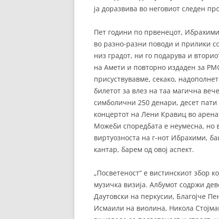
ја доразвива во неговиот следен про
Пет години по првенецот, Ибрахими,
во разно-разни поводи и прилики с
низ градот, ни го подарува и вториот
на Амети и повторно издаден за PM
присуствувавме, секако, надополнет
билетот за влез на таа магична веч
симболични 250 денари, десет пати 
концертот на Лени Кравиц во арена
Можеби споредбата е неумесна, но в
виртуозноста на г-нот Ибрахими, ба
кантар, барем од овој аспект.
„Посветеност“ е вистинскиот збор к
музичка визија. Албумот содржи дев
Даутовски на перкусии, Благојче Пе
Исмаили на виолина, Никола Стојма