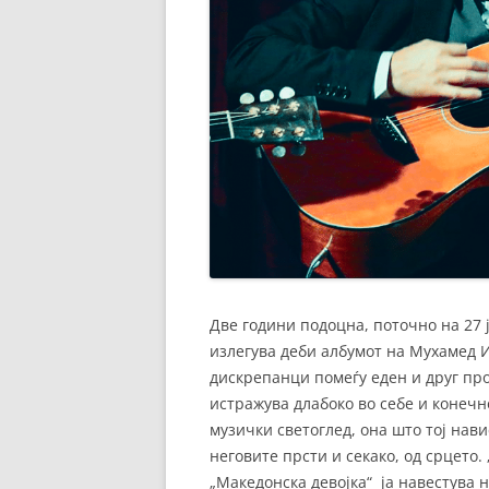
Две години подоцна, поточно на 27 
излегува деби албумот на Мухамед И
дискрепанци помеѓу еден и друг про
истражува длабоко во себе и конечн
музички светоглед, она што тој нави
неговите прсти и секако, од срцето.
„Македонска девојка“ ја навестува не