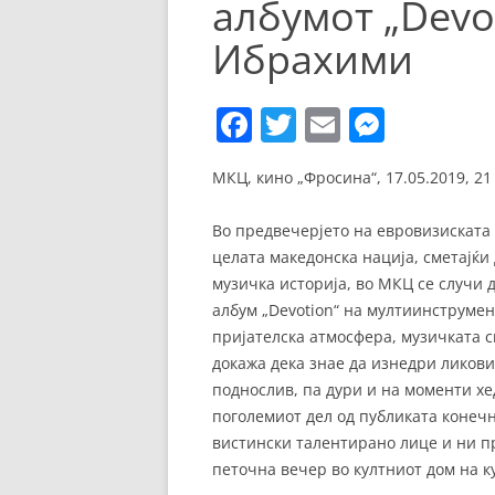
албумот „Devo
ЕВРОПСКИ ФИЛМ
Ибрахими
ОСТАТОКОТ ОД СВЕТО
ЖАНРОВИ
F
T
E
M
ФЕСТИВАЛИ
a
w
m
e
МКЦ, кино „Фросина“, 17.05.2019, 21
c
itt
ai
ss
ФИЛМОПОЛИС
e
er
l
e
Во предвечерјето на евровизиската 
b
n
целата македонска нација, сметајќи
музичка историја, во МКЦ се случи 
o
g
албум „Devotion“ на мултиинструме
o
er
пријателска атмосфера, музичката с
k
докажа дека знае да изнедри ликови 
поднослив, па дури и на моменти х
поголемиот дел од публиката конечн
вистински талентирано лице и ни пр
петочна вечер во култниот дом на к