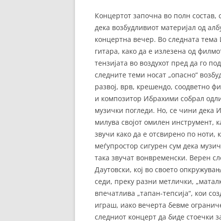
Концертот започна во полн состав, 
дека возбудливиот материјал од алб
концертна вечер. Во следната тема
гитара, како да е излезена од филмо
тензијата во воздухот пред да го п
следните теми носат „опасно“ возбуд
развој, врв, крешендо, соодветно ф
и композитор Ибрахими собрал одли
музички погледи. Но, се чини дека 
милува својот омилен инструмент, как
звучи како да е отсвирено по ноти, к
меѓупростор сигурен сум дека музич
така звучат вонвременски. Верен сл
Даутовски, кој во своето опкружувањ
седи, преку разни метлички, „маталк
впечатлива „тапан-тепсија“, кои соз
играш, иако вечерта бевме огранич
следниот концерт да биде стоечки з