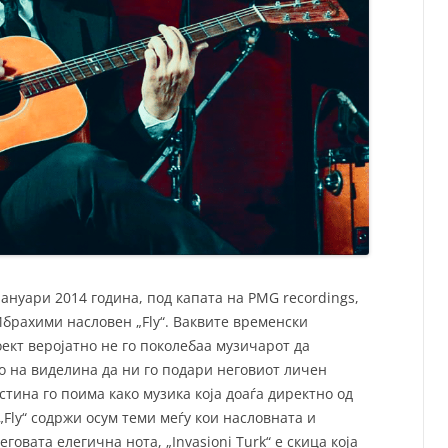
јануари 2014 година, под капата на PMG recordings,
брахими насловен „Fly“. Ваквите временски
ект веројатно не го поколебаа музичарот да
о на виделина да ни го подари неговиот личен
стина го поима како музика која доаѓа директно од
 „Fly“ содржи осум теми меѓу кои насловната и
говата елегична нота, „Invasioni Turk“ е скица која