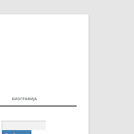
БИОГРАФИЈА
ДОВИ
МОИТЕ КНИГИ
УВАЊА
Пребарувај
за: