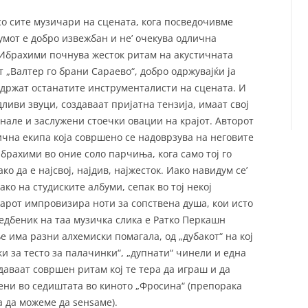
со сите музичари на сцената, кога посведочивме
умот е добро извежбан и не’ очекува одлична
 Ибрахими почнува жесток ритам на акустичната
т „Валтер го брани Сараево“, добро одржувајќи ја
оддржат останатите инструменталисти на сцената. И
ливи звуци, создаваат пријатна тензија, имаат свој
инале и заслужени стоечки овации на крајот. Авторот
чна екипа која совршено се надоврзува на неговите
Ибрахими во оние соло парчиња, кога само тој го
о да е најсвој, најдив, најжесток. Иако навидум се’
ако на студиските албуми, сепак во тој некој
арот импровизира ноти за сопствена душа, кои исто
едбеник на таа музичка слика е Ратко Перкашн
е има разни алхемиски помагала, од „дубакот“ на кој
и за тесто за палачинки“, „дупнати“ чинели и една
даваат совршен ритам кој те тера да играш и да
ени во седиштата во киното „Фросина“ (препорака
а да можеме да ѕенѕаме).