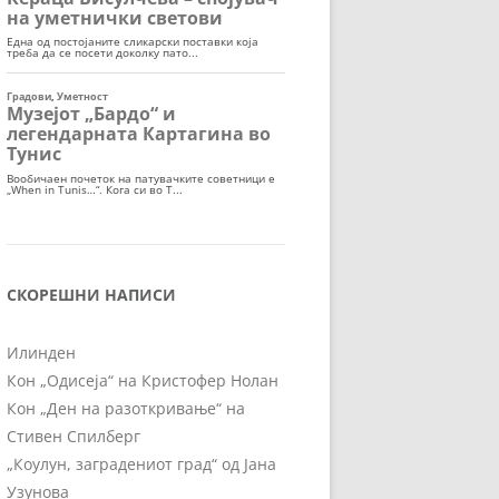
СКОРЕШНИ НАПИСИ
Илинден
Кон „Одисеја“ на Кристофер Нолан
Кон „Ден на разоткривање“ на
Стивен Спилберг
„Коулун, заградениот град“ од Јана
Узунова