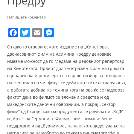
Предру
Напишете коментар
F
T
E
M
a
w
m
e
Откако го отвори осмото издание на „КинеНова“,
c
itt
ai
ss
двочасовниот филм на Асимина Предру деновиве
e
er
l
e
имавме можност да го гледаме на редовниот репертоар
b
n
на Кинотеката. Првиот долгометражен филм на грчката
сценаристка и режисерка е совршен избор за отворање
o
g
на фестивал во чиј фокус се дебитантските остварувања,
o
er
а работата добива на тежина кога на ова ќе се надоврзе
k
фактот дека во филмот се вложени средства и од
македонските даночни обврзници, а покрај „Сектор
филм“ од Скопје, како копродуценти се јавуваат и „ЗДФ“
и „Арте“ од Германија. Филмот чие снимање беше
поддржано и од „Еуроимаж“, на ланското доделување на
наградите за најдоброто во грчката кинематографија