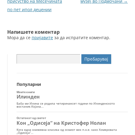
o
er
за
присуство на Месечината
музеј во Подмочани
→
k
написи
по пет ипол децении
Напишете коментар
Мора да се
пријавите
за да испратите коментар.
Пребарувај
за:
Популарни