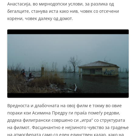
Анастасија, во мирнодопски услови, за разлика од
бегалците, станува иста како нив, човек со отсечени
корени, човек далеку од домот.
Вредноста и длабочната на овој филм е токму во овие
пораки кои Асимина Предру ги праќа помеѓу редови,
додека филигрански совршено си „игра“ со структурата
на филмот. Фасцинантно е нејзиното чувство за градење
на атмосферата само со еден единствен кадар, како на