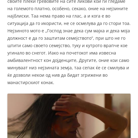
своите плеќи гревовите на сите ликови кои ги гледаме
на големото платно, особено, секако, оние на нејзините
најблиски. Таа нема право на глас, а и кога е во
ситуација да го икористи, не се осмелува да го стори тоа.
Нејзиното мото е „Господ знае дека сум мајка и дека моја
должност е да го заштитам семејството“, при што не го
штити само своето семејство, туку и кутрото врапче кое
угинало во снегот. Иако на почетокот има извесна
амбивалентност кон дојденците, Другите, оние кои само
минуваат низ нејзината земја, таа сепак ќе се смилува и
ќе дозволи некои од нив да бидат згрижени во
манастирскиот конак.