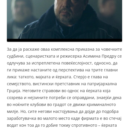
За да ја раскаже оваа комплексна приказна за човечките
судбини, сценаристката и режисерка Асимина Предру се
одлучува за испреплетена повеќеслојност, односно, да
ги прикаже настаните од перспектива на трите главни
лика: таткото, мајката и ќерката. Стерјо е глава на
семејството, вистински претставник на патријархална
Грција. Неговите стравови во однос на ќерката која
созрева и нејзините потреби се оправдани, знаејќи дека
во ноќните клубови во градот се движи криминалното
милје. Но, сите негови настојувања да дојде до подобра
заработувачка во малото место каде фирмата е во стечај
водат кон тоа да го добие токму спротивното – ќерката