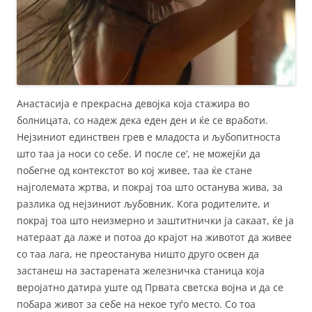
Анастасија е прекрасна девојка која стажира во
болницата, со надеж дека еден ден и ќе се вработи.
Нејзиниот единствен грев е младоста и љубопитноста
што таа ја носи со себе. И после се’, не можејќи да
побегне од контекстот во кој живее, таа ќе стане
најголемата жртва, и покрај тоа што останува жива, за
разлика од нејзиниот љубовник. Кога родителите, и
покрај тоа што неизмерно и заштитнички ја сакаат, ќе ја
натераат да лаже и потоа до крајот на животот да живее
со таа лага, не преостанува ништо друго освен да
застанеш на застарената железничка станица која
веројатно датира уште од Првата светска војна и да се
побара живот за себе на некое туѓо место. Со тоа