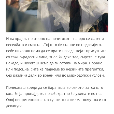
И на крајот, повторно на почетокот – на оро се фатени
веселбата и смртта. „Тој што ќе стапне во подземјето,
веќе никогаш нема да се врати назад“, пејат присутните
со тажно-радосни лица, знаејќи дека таа, смртта, е тука
некаде, и никогаш нема да ги остави на мира. Порано
или подоцна, сите ќе паднеме во нејзините прегратки,
без разлика дали во воени или во мирнодопски услови.
Понекогаш вреди да се бара игла во сеното, затоа што
кога ќе ја пронајдете, повеќекратно ќе уживате во неа.
Овој непретенциозен, а суштински филм, токму тоа и го
докажува.