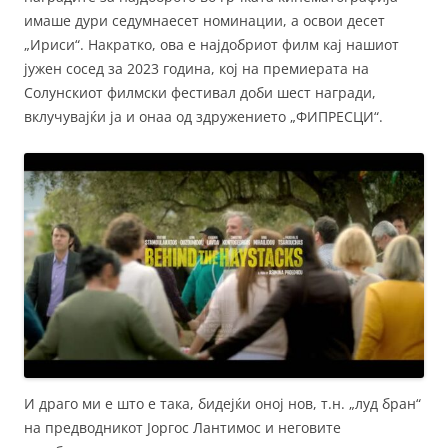
имаше дури седумнаесет номинации, а освои десет
„Ириси“. Накратко, ова е најдобриот филм кај нашиот
јужен сосед за 2023 година, кој на премиерата на
Солунскиот филмски фестивал доби шест награди,
вклучувајќи ја и онаа од здружението „ФИПРЕСЦИ“.
И драго ми е што е така, бидејќи оној нов, т.н. „луд бран“
на предводникот Јоргос Лантимос и неговите