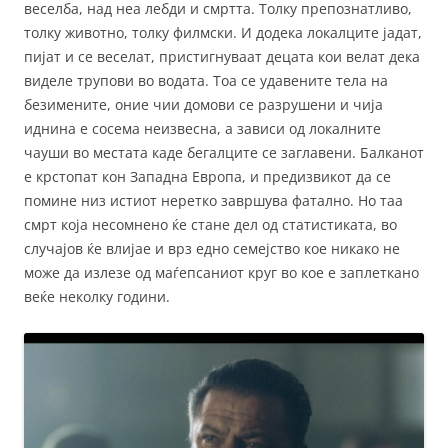
веселба, над неа лебди и смртта. Толку препознатливо,
толку животно, толку филмски. И додека локалците јадат,
пијат и се веселат, пристигнуваат децата кои велат дека
виделе трупови во водата. Тоа се удавените тела на
безимените, оние чии домови се разрушени и чија
иднина е сосема неизвесна, а зависи од локалните
чауши во местата каде бегалците се заглавени. Балканот
е крстопат кон Западна Европа, и предизвикот да се
помине низ истиот неретко завршува фатално. Но таа
смрт која несомнено ќе стане дел од статистиката, во
случајов ќе влијае и врз едно семејство кое никако не
може да излезе од маѓепсаниот круг во кое е заплеткано
веќе неколку години.