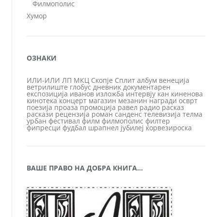
Филмополис
Хумор
ОЗНАКИ
ИЛИ-ИЛИ
ЛП
МКЦ
Скопје
Сплит
албум
венеција
ветрилиште
глобус
дневник
документарен
експозиција
иванов
изложба
интервју
кан
киненова
кинотека
концерт
магазин
мезанин
награди
осврт
поезија
проаза
промоција
равел
радио
расказ
раскази
рецензија
роман
санденс
телевизија
телма
урбан
фестивал
филм
филмополис
филтер
фипресци
фудбал
шрапнел
јубилеј
ќорвезироска
ВАШЕ ПРАВО НА ДОБРА КНИГА…