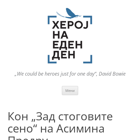
„We could be heroes just for one day“, David Bowie
Оди
Мени
на
содржината
Кон „Зад стоговите
сено“ на Асимина