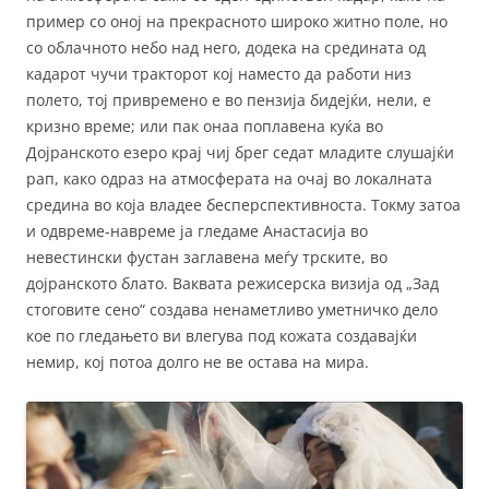
пример со оној на прекрасното широко житно поле, но
со облачното небо над него, додека на средината од
кадарот чучи тракторот кој наместо да работи низ
полето, тој привремено е во пензија бидејќи, нели, е
кризно време; или пак онаа поплавена куќа во
Дојранското езеро крај чиј брег седат младите слушајќи
рап, како одраз на атмосферата на очај во локалната
средина во која владее бесперспективноста. Токму затоа
и одвреме-навреме ја гледаме Анастасија во
невестински фустан заглавена меѓу трските, во
дојранското блато. Ваквата режисерска визија од „Зад
стоговите сено“ создава ненаметливо уметничко дело
кое по гледањето ви влегува под кожата создавајќи
немир, кој потоа долго не ве остава на мира.