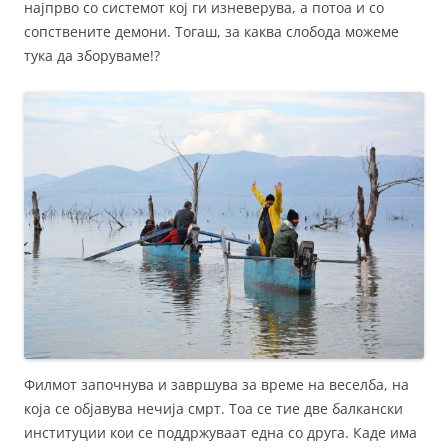
најпрво со системот кој ги изневерува, а потоа и со
сопствените демони. Тогаш, за каква слобода можеме
тука да зборуваме!?
Филмот започнува и завршува за време на веселба, на
која се објавува нечија смрт. Тоа се тие две балкански
институции кои се поддржуваат една со друга. Каде има