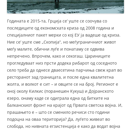
Годината е 2015-та, Грција се’ уште се соочува со
последиците од економската криза од 2008 година и
специјалниот пакет мерки со кој ЕУ ја вадеше од криза.
Ние се’ уште сме „Скопија“, но меѓуграничниот живот
меѓу малите, обични луѓе и понатаму се одвива
непречено. Впрочем, како и секогаш. Цариниците
прогледуваат низ прсти додека рибарот од соседното
село треба да однесе дваесетина парчиња свеж крап во
ресторанот зад границата, и после една квалитетна
жолта, и волкот е сит – и овците се на број. Регионот е
оној околу Килкис (поранешен Кукуш) и Дојранското
езеро, онаму каде се одиграла една од битките на
балканскиот фронт на крајот од Првата светска војна. И,
прашањето е – што се сменило речиси сто години
подоцна на оваа територија? Да, луѓето живеат во
слобода, но нивната егзистенција е како да водат војна