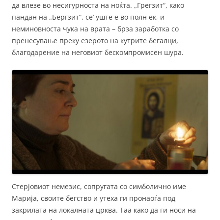
да влезе во несигурноста на ноќта. „Грегзит“, како
пандан на „Бергзит“, се’ уште е во полн ек, и
неминовноста чука на врата – брза заработка со
пренесување преку езерото на кутрите бегалци,
благодарение на неговиот бескомпромисен шура.
Стерјовиот немезис, сопругата со симболично име
Марија, своите бегство и утеха ги пронаоѓа под
закрилата на локалната црква. Таа како да ги носи на