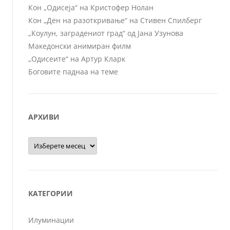
Кон „Одисеја“ на Кристофер Нолан
Кон „Ден на разоткривање“ на Стивен Спилберг
„Коулун, заградениот град“ од Јана Узунова
Македонски анимиран филм
„Одисеите“ на Артур Кларк
Боговите паднаа на теме
АРХИВИ
Архиви
КАТЕГОРИИ
Илуминации