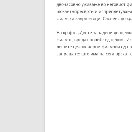
двочасовно уживање во неговиот фил
шокантнпресврти и испреплетување 
филмски завршетоци. Саспенс до кра
На крајот, „Двете зачадени двоцевк
филмот, вредат повеќе од целиот Ист 
лошите целовечерни филмови од на
запрашате: што има па сега врска то