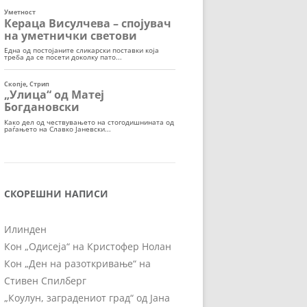
СКОРЕШНИ НАПИСИ
Илинден
Кон „Одисеја“ на Кристофер Нолан
Кон „Ден на разоткривање“ на
Стивен Спилберг
„Коулун, заградениот град“ од Јана