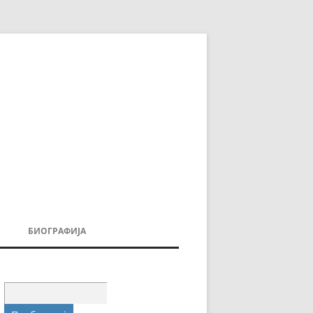
БИОГРАФИЈА
ДОВИ
МОИТЕ КНИГИ
УВАЊА
Пребарувај
за: