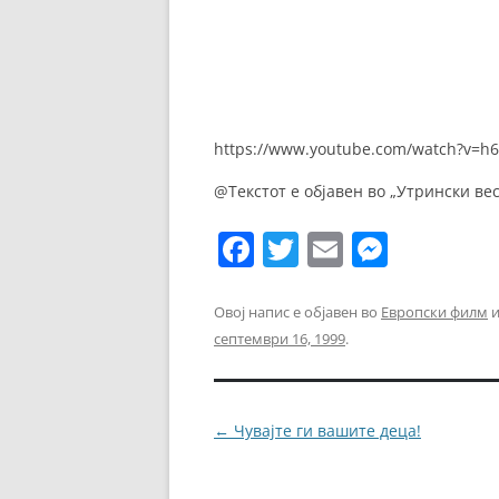
https://www.youtube.com/watch?v=h6
@Текстот е објавен во „Утрински ве
F
T
E
M
a
w
m
e
c
itt
ai
ss
Овој напис е објавен во
Европски филм
и
септември 16, 1999
.
e
er
l
e
b
n
o
g
Навигација
←
Чувајте ги вашите деца!
o
er
за
k
написи