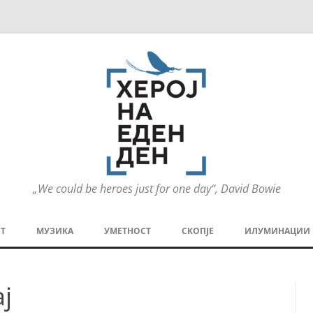
„We could be heroes just for one day“, David Bowie
Оди
на
Т
МУЗИКА
УМЕТНОСТ
СКОПЈЕ
ИЛУМИНАЦИИ
содржината
МЕЗАНИН
СТРИП
ГРА
ј
ТЕАТАР
ПАТ