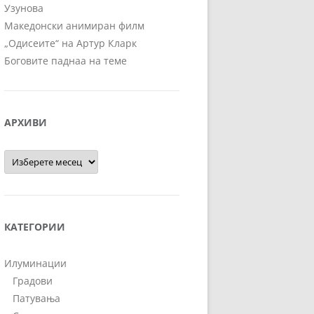
Узунова
Македонски анимиран филм
„Одисеите“ на Артур Кларк
Боговите паднаа на теме
АРХИВИ
Архиви
КАТЕГОРИИ
Илуминации
Градови
Патувања