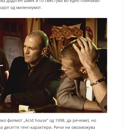
ава додатен шмек и го сместува во едно поинакво
рајот од милениумот.
ко филмот „Acid house“ од 1998, да речеме), но
а десетте генг-карактери, Ричи ни овозможува