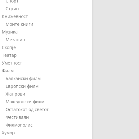
Спорт
Стрип
Книжевност
Моите книги
Музика
Мезанин
Скопје
Театар
Уметност
Филм
Балкански филм
Европски филм
Жанрови
Македонски филм
Остатокот од светот
Фестивали
Филмополис
Хумор