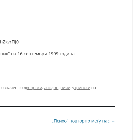
hZkvrFIj0
сник“ на 16 септември 1999 година.
 означен со
двоцевки
,
лондон
,
ричи
,
утрински
на
„Психо“ повторно меѓу нас
→