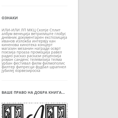
ОЗНАКИ
ИЛИ-ИЛИ
ЛП
МКЦ
Скопје
Сплит
албум
венеција
ветрилиште
глобус
дневник
документарен
експозиција
иванов
изложба
интервју
кан
киненова
кинотека
концерт
магазин
мезанин
награди
осврт
поезија
проаза
промоција
равел
радио
расказ
раскази
рецензија
роман
санденс
телевизија
телма
урбан
фестивал
филм
филмополис
филтер
фипресци
фудбал
шрапнел
јубилеј
ќорвезироска
ВАШЕ ПРАВО НА ДОБРА КНИГА…