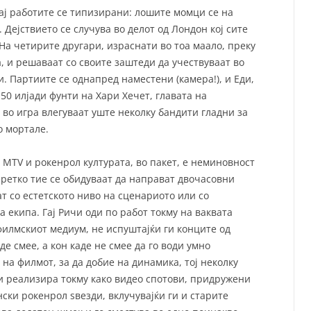
јај работите се типизирани: лошите момци се на
. Дејствието се случува во делот од Лондон кој сите
 На четирите другари, израснати во тоа маало, преку
а, и решаваат со своите заштеди да учествуваат во
. Партиите се однапред наместени (камера!), и Еди,
50 илјади фунти на Хари Хечет, главата на
 во игра влегуваат уште неколку бандити гладни за
о мортале.
 MTV и рокенрол културата, во пакет, е неминовност
еретко тие се обидуваат да направат двочасовни
т со естетското ниво на сценариото или со
 екипа. Гај Ричи оди по работ токму на ваквата
филмскиот медиум, не испуштајќи ги конците од
де смее, а кон каде не смее да го води умно
 на филмот, за да добие на динамика, тој неколку
и реализира токму како видео спотови, придружени
ски рокенрол ѕвезди, вклучувајќи ги и старите