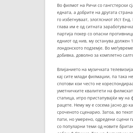
Во филмот на Ричи со гангстерски с
едната, а добрите на другата страна
го избегнуваат, злоглсниот Ист Енд.
глава им е од ситната заработувачк
партија покер со опасни противници
едниот од нив, му останува должен 1
лондонското подземје. Во меѓувреме
добивка, доволно за комплетно салт
Влијанието на музичката телевизија
кај сите млади филмаџии, па така н
спотови кои често не кореспондираа
уметничките квалитети на филмската
стапица, итро пристапувајќи му на 
рацете. Нему му е сосема јасно до ка
сроченото сценарио. Затоа, во текот
пати, но умерено, одредени сцени г
со популарни теми од новите британ