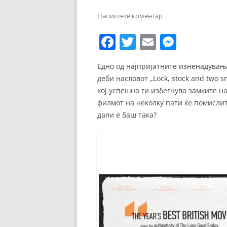
ЕВРОПСКИ ФИЛМ
Напишете коментар
ОСТАТОКОТ ОД СВЕТО
F
T
E
M
ЖАНРОВИ
a
w
m
e
Едно од најпријатните изненадувања
ФЕСТИВАЛИ
c
itt
ai
ss
деби насловот „Lock, stock and two 
e
er
l
e
ФИЛМОПОЛИС
кој успешно ги избегнува замките н
b
n
филмот на неколку пати ќе помислите
дали е баш така?
o
g
o
er
k