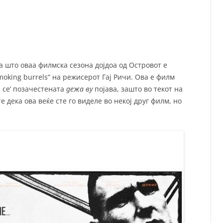
СП
Т
ХУ
 што оваа филмска сезона дојдоа од Островот е
smoking burrels“ на режисерот Гај Ричи. Ова е филм
а се’ позачестената
дежа ву
појава, зашто во текот на
 дека ова веќе сте го виделе во некој друг филм, но