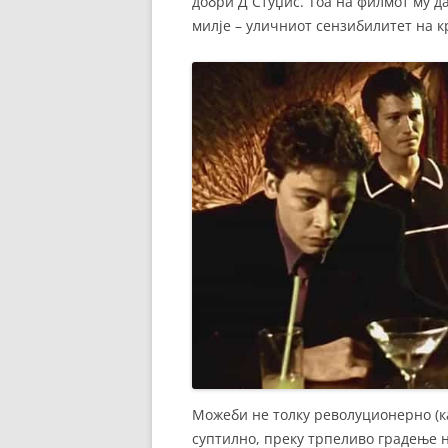
добри Д Стуџис. Тоа на филмот му д
милје – уличниот сензибилитет на к
Можеби не толку револуционерно (ка
суптилно, преку трпеливо градење н